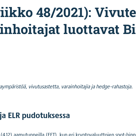
iikko 48/2021): Vivut
nhoitajat luottavat Bi
ympäristöä, vivutusastetta, varainhoitajia ja hedge-rahastoja.
ja ELR pudotuksessa
 (4.12) aamutunneilla (EET), kun eri kryptovaluuttojen spot-hin