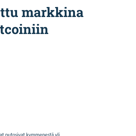
ettu markkina
tcoiniin
nat putosivat kymmenestä yli