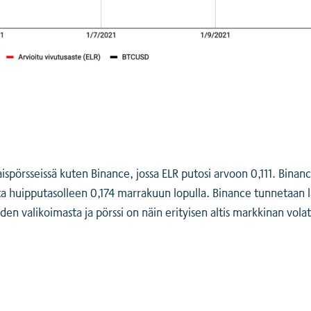
örsseissä kuten Binance, jossa ELR putosi arvoon 0,111. Binance
a huipputasolleen 0,174 marrakuun lopulla. Binance tunnetaan laa
en valikoimasta ja pörssi on näin erityisen altis markkinan volati