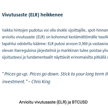
Vivutusaste (ELR) heikkenee
Vaikka hintojen pudotus voi olla shokki sijoittajille, spot-h
arvioitu vivutusaste (ELR) on kohonnut kestämättömälle tasolle 
tapahtui odotettu käänne: ELR putosi arvoon 0,169 ja vastaavi
olevan itsereguloiva järjestelmä ja markkinan tulee poistaa ylivi
sijoitusteesi ja fundamentaalit näyttävät erinomaisilta pitkällä 
“
Prices go up. Prices go down. Stick to your long term th
investment.” – Chris King