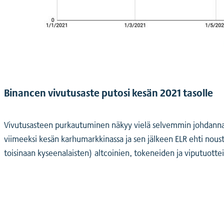
Binancen vivutusaste putosi kesän 2021 tasolle
Vivutusasteen purkautuminen näkyy vielä selvemmin johdannaisp
viimeeksi kesän karhumarkkinassa ja sen jälkeen ELR ehti noust
toisinaan kyseenalaisten) altcoinien, tokeneiden ja viputuotteid