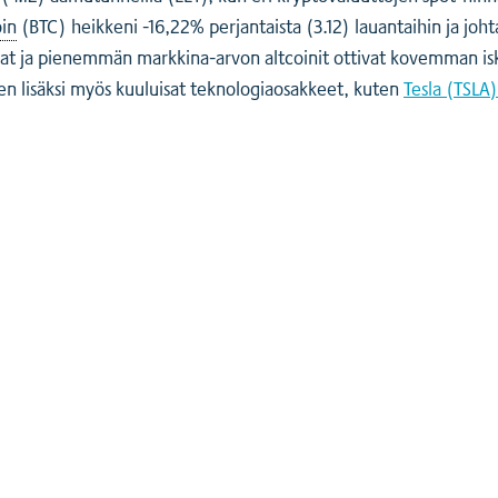
oin
(BTC) heikkeni -16,22% perjantaista (3.12) lauantaihin ja joh
mat ja pienemmän markkina-arvon altcoinit ottivat kovemman i
en lisäksi myös kuuluisat teknologiaosakkeet, kuten
Tesla (TSLA)