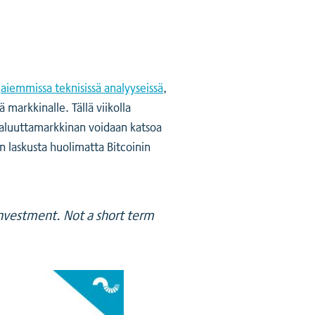
e
aiemmissa teknisissä analyyseissä
,
markkinalle. Tällä viikolla
valuuttamarkkinan voidaan katsoa
en laskusta huolimatta Bitcoinin
 investment. Not a short term