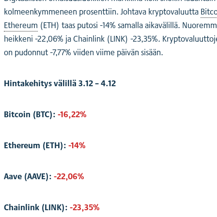
kolmeenkymmeneen prosenttiin. Johtava kryptovaluutta
Bitc
Ethereum
(ETH) taas putosi -14% samalla aikavälillä. Nuorem
heikkeni -22,06% ja Chainlink (LINK) -23,35%. Kryptovaluuttoj
on pudonnut -7,77% viiden viime päivän sisään.
Hintakehitys välillä 3.12 – 4.12
Bitcoin (BTC):
-16,22%
Ethereum (ETH):
-14%
Aave (AAVE):
-22,06%
Chainlink (LINK):
-23,35%