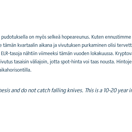
innan pudotuksella on myös selkeä hopeareunus. Kuten ennustimm
tämän kvartaalin aikana ja vivutuksen purkaminen olisi tervettä 
a ELR-tasoja nähtiin viimeeksi tämän vuoden lokakuussa. Krypto
vutus tasaisin väliajoin, jotta spot-hinta voi taas nousta. Hintoj
aikahorisontilla.
esis and do not catch falling knives. This is a 10-20 year