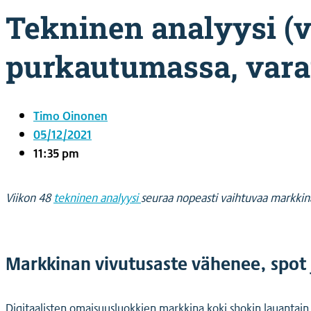
Tekninen analyysi (v
purkautumassa, varai
Timo Oinonen
05/12/2021
11:35 pm
Viikon 48
tekninen analyysi
seuraa nopeasti vaihtuvaa markkina
Markkinan vivutusaste vähenee, spot 
Digitaalisten omaisuusluokkien markkina koki shokin lauantain