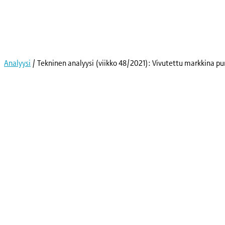
Skip
to
content
Analyysi
/
Tekninen analyysi (viikko 48/2021): Vivutettu markkina pu
Kryptot
Palvelut
Yksityishenkilöille
Yritykselle
Coinmotion Wealth
Kryptouutiset