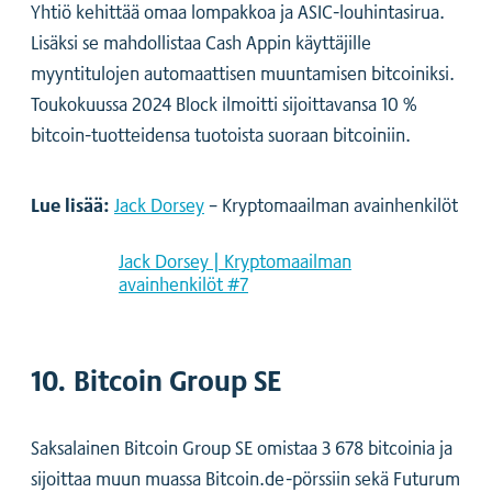
Yhtiö kehittää omaa lompakkoa ja ASIC-louhintasirua.
Lisäksi se mahdollistaa Cash Appin käyttäjille
myyntitulojen automaattisen muuntamisen bitcoiniksi.
Toukokuussa 2024 Block ilmoitti sijoittavansa 10 %
bitcoin-tuotteidensa tuotoista suoraan bitcoiniin.
Lue lisää:
Jack Dorsey
– Kryptomaailman avainhenkilöt
Jack Dorsey | Kryptomaailman
avainhenkilöt #7
10. Bitcoin Group SE
Saksalainen Bitcoin Group SE omistaa 3 678 bitcoinia ja
sijoittaa muun muassa Bitcoin.de-pörssiin sekä Futurum