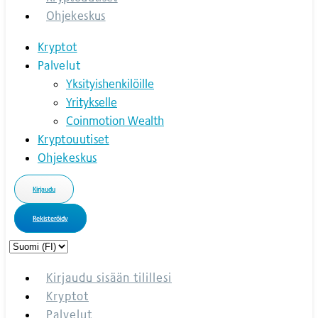
Ohjekeskus
Kryptot
Palvelut
Yksityishenkilöille
Yritykselle
Coinmotion Wealth
Kryptouutiset
Ohjekeskus
Kirjaudu
Rekisteröidy
Choose
a
language
Kirjaudu sisään tilillesi
Kryptot
Palvelut