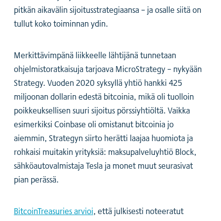
pitkän aikavälin sijoitusstrategiaansa – ja osalle siitä on
tullut koko toiminnan ydin.
Merkittävimpänä liikkeelle lähtijänä tunnetaan
ohjelmistoratkaisuja tarjoava MicroStrategy – nykyään
Strategy. Vuoden 2020 syksyllä yhtiö hankki 425
miljoonan dollarin edestä bitcoinia, mikä oli tuolloin
poikkeuksellisen suuri sijoitus pörssiyhtiöltä. Vaikka
esimerkiksi Coinbase oli omistanut bitcoinia jo
aiemmin, Strategyn siirto herätti laajaa huomiota ja
rohkaisi muitakin yrityksiä: maksupalveluyhtiö Block,
sähköautovalmistaja Tesla ja monet muut seurasivat
pian perässä.
BitcoinTreasuries arvioi
, että julkisesti noteeratut