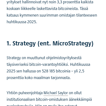
yritykset hallinnoivat nyt noin 3,3 prosenttia kaikista
koskaan liikkeelle laskettavista bitcoineista. Tässä
katsaus kymmenen suurimman omistajan tilanteeseen
huhtikuussa 2025.
1. Strategy (ent. MicroStrategy)
Strategy on muuttunut ohjelmistoyrityksestä
täysiveriseksi bitcoin-varantoyhtiöksi. Huhtikuussa
2025 sen hallussa on 528 185 bitcoinia – yli 2,5
prosenttia koko maailman tarjonnasta.
Yhtiön puheenjohtaja
Michael Saylor
on ollut
institutionaalisen bitcoin-omistuksen äänekkäimpiä
puolestapuhujia. Hän on myös itse ostanut