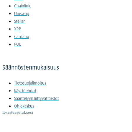
Chainlink
Uniswap
Stellar
XRP
Cardano
POL
Säännöstenmukaisuus
Tietosuojailmoitus
Käyttöehdot
Sääntelyyn liittyvät tiedot
Ohjekeskus
Evästeasetuksesi