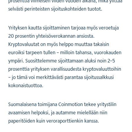
prosenttia viimeisen viiden vuoden aikana, mikä ylittää
selvästi perinteisten sijoituskohteiden tuotot.
Yrityksen kautta sijoittaminen tarjoaa myös veroetuja
20 prosentin yhteisöverokannan ansiosta.
Kryptovaluutat on myös helppo muuttaa takaisin
euroiksi tarpeen tullen – milloin tahansa, vuorokauden
ympäri. Suosittelemme sijoittamaan aluksi noin 2–5
prosenttia yrityksen varallisuudesta kryptovaluuttoihin
– jo tämä voi merkittävästi parantaa sijoitussalkkusi
kokonaistuottoa.
Suomalaisena toimijana Coinmotion tekee yritystilin
avaamisen helpoksi, ja autamme mielellään niin
paperitöiden kuin veroraporttienkin kanssa.