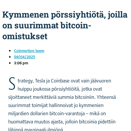
Kymmenen pörssiyhtiötä, joilla
on suurimmat bitcoin-
omistukset
Coinmotion team
09/04/2025
3:06 pm
S
trategy, Tesla ja Coinbase ovat vain jäävuoren
huippu joukossa pörssiyhtiöitä, jotka ovat
sijoittaneet merkittäviä summia bitcoiniin. Yhteensä
suurimmat toimijat hallinnoivat jo kymmenien
miljardien dollarien bitcoin-varantoja – mikä on
huomattava muutos ajasta, jolloin bitcoinia pidettiin
lähinnä marginaali-ilmiönä.