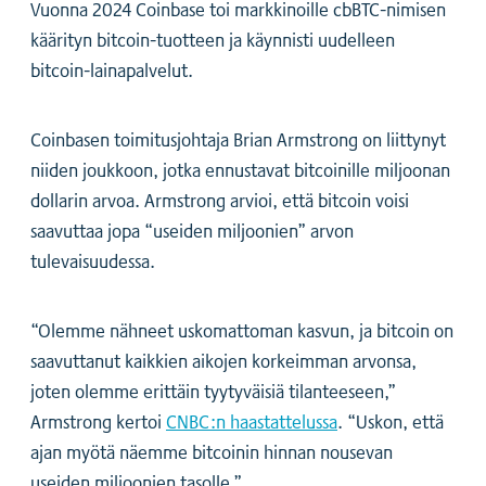
Vuonna 2024 Coinbase toi markkinoille cbBTC-nimisen
käärityn bitcoin-tuotteen ja käynnisti uudelleen
bitcoin-lainapalvelut.
Coinbasen toimitusjohtaja Brian Armstrong on liittynyt
niiden joukkoon, jotka ennustavat bitcoinille miljoonan
dollarin arvoa. Armstrong arvioi, että bitcoin voisi
saavuttaa jopa “useiden miljoonien” arvon
tulevaisuudessa.
“Olemme nähneet uskomattoman kasvun, ja bitcoin on
saavuttanut kaikkien aikojen korkeimman arvonsa,
joten olemme erittäin tyytyväisiä tilanteeseen,”
Armstrong kertoi
CNBC:n haastattelussa
. “Uskon, että
ajan myötä näemme bitcoinin hinnan nousevan
useiden miljoonien tasolle.”