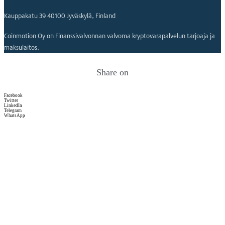
Kauppakatu 39 40100 Jyväskylä, Finland
Coinmotion Oy on Finanssivalvonnan valvoma kryptovarapalvelun tarjoaja ja
maksulaitos.
Share on
Facebook
Twitter
LinkedIn
Telegram
WhatsApp