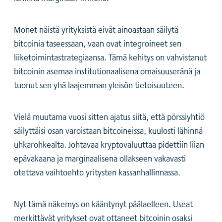
Monet näistä yrityksistä eivät ainoastaan säilytä
bitcoinia taseessaan, vaan ovat integroineet sen
liiketoimintastrategiaansa. Tämä kehitys on vahvistanut
bitcoinin asemaa institutionaalisena omaisuuseränä ja
tuonut sen yhä laajemman yleisön tietoisuuteen.
Vielä muutama vuosi sitten ajatus siitä, että pörssiyhtiö
säilyttäisi osan varoistaan bitcoineissa, kuulosti lähinnä
uhkarohkealta. Johtavaa kryptovaluuttaa pidettiin liian
epävakaana ja marginaalisena ollakseen vakavasti
otettava vaihtoehto yritysten kassanhallinnassa.
Nyt tämä näkemys on kääntynyt päälaelleen. Useat
merkittävät yritykset ovat ottaneet bitcoinin osaksi