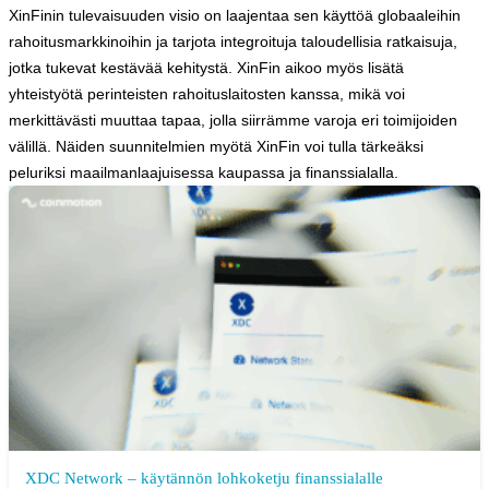
XinFinin tulevaisuuden visio on laajentaa sen käyttöä globaaleihin
rahoitusmarkkinoihin ja tarjota integroituja taloudellisia ratkaisuja,
jotka tukevat kestävää kehitystä. XinFin aikoo myös lisätä
yhteistyötä perinteisten rahoituslaitosten kanssa, mikä voi
merkittävästi muuttaa tapaa, jolla siirrämme varoja eri toimijoiden
välillä. Näiden suunnitelmien myötä XinFin voi tulla tärkeäksi
peluriksi maailmanlaajuisessa kaupassa ja finanssialalla.
XDC Network – käytännön lohkoketju finanssialalle