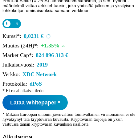
Proof-of-Stake (XDPoS) -konsensusmekanismia, ja sen “hybridi”-
määritelmä viittaa arkkitehtuuriin, joka yhdistää julkisen ja yksityisen
lohkoketjun ominaisuuksia samaan verkkoon.
€
$
Kurssi*:
0,0231 €
Muutos (24H)*:
+1.35%
Market Cap*:
824 896 313 €
Julkaisuvuosi:
2019
Verkko:
XDC Network
Protokolla:
dPoS
* Ei reaaliaikaiset tiedot.
Lataa Whitepaper *
* Mikään Euroopan unionin jäsenvaltion toimivaltainen viranomainen ei ole
hyväksynyt tätä kryptovaran kuvausta. Kryptovaran tarjoaja on yksin
vastuussa tämän kryptovaran kuvauksen sisällöstä.
Alkutarina