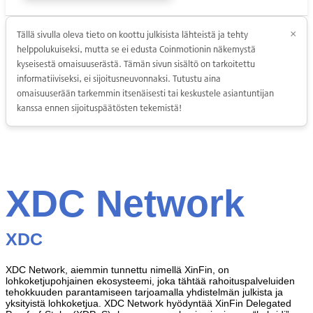
Tällä sivulla oleva tieto on koottu julkisista lähteistä ja tehty
×
helppolukuiseksi, mutta se ei edusta Coinmotionin näkemystä
kyseisestä omaisuuserästä. Tämän sivun sisältö on tarkoitettu
informatiiviseksi, ei sijoitusneuvonnaksi. Tutustu aina
omaisuuserään tarkemmin itsenäisesti tai keskustele asiantuntijan
kanssa ennen sijoituspäätösten tekemistä!
XDC Network
XDC
XDC Network, aiemmin tunnettu nimellä XinFin, on
lohkoketjupohjainen ekosysteemi, joka tähtää rahoituspalveluiden
tehokkuuden parantamiseen tarjoamalla yhdistelmän julkista ja
yksityistä lohkoketjua. XDC Network hyödyntää XinFin Delegated