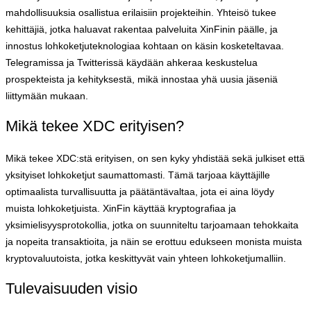
mahdollisuuksia osallistua erilaisiin projekteihin. Yhteisö tukee
kehittäjiä, jotka haluavat rakentaa palveluita XinFinin päälle, ja
innostus lohkoketjuteknologiaa kohtaan on käsin kosketeltavaa.
Telegramissa ja Twitterissä käydään ahkeraa keskustelua
prospekteista ja kehityksestä, mikä innostaa yhä uusia jäseniä
liittymään mukaan.
Mikä tekee XDC erityisen?
Mikä tekee XDC:stä erityisen, on sen kyky yhdistää sekä julkiset että
yksityiset lohkoketjut saumattomasti. Tämä tarjoaa käyttäjille
optimaalista turvallisuutta ja päätäntävaltaa, jota ei aina löydy
muista lohkoketjuista. XinFin käyttää kryptografiaa ja
yksimielisyysprotokollia, jotka on suunniteltu tarjoamaan tehokkaita
ja nopeita transaktioita, ja näin se erottuu edukseen monista muista
kryptovaluutoista, jotka keskittyvät vain yhteen lohkoketjumalliin.
Tulevaisuuden visio