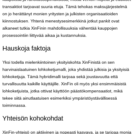
transaktiot tarjoavat suuria etuja. Tämä tehokas maksujärjestelmä
on jo herättänyt monien yritysten ja julkisten organisaatioiden
kiinnostuksen. Yhtenä menestysesimerkkinä jotkut pankit ovat
alkaneet tutkia XinFinin mahdollisuuksia vähentää kauppojen
prosessointiin liittyvää aikaa ja kustannuksia.
Hauskoja faktoja
Yksi todella mielenkiintoinen yksityiskohta XinFinistä on sen
harvinaislaatuinen lohkoketjumalli, joka yhdistää julkisia ja yksityisiä
lohkoketjuja. Tämä hybridimalli tarjoaa sekä joustavuutta että
turvallisuutta kaikille käyttäjille. XinFin oli myös yksi ensimmäisistä
lohkoketjuista, jotka ottivat käyttöön päästökompensaatiot, mikä
tekee siitä ainutlaatuisen esimerkiksi ympäristöystävällisessä
toiminnassa.
Yhteisön kohokohdat
XinFin-yhteisö on aktiivinen ja nopeasti kasvava, ja se tarjoaa monia