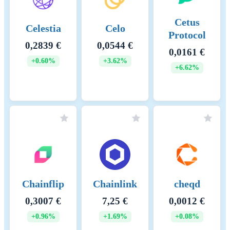
Energiaintensiteetti
0 (kWh)
Cetus
Scope 1 DLT KHK-päästöt -
0 (tCO2e/a)
Celestia
Celo
Protocol
Hallinnoidut
0,2839 €
0,0544 €
0,0161 €
Scope 2 DLT KHK-päästöt -
0 (tCO2e/a)
+0.60%
+3.62%
Ostetut
+6.62%
KHK-intensiteetti
0 (kgCO2e)
Keskeiset energialähteet ja
menetelmät
Keskeiset KHK-lähteet ja
menetelmät
Chainflip
Chainlink
cheqd
0,3007 €
7,25 €
0,0012 €
+0.96%
+1.69%
+0.08%