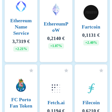
Ethereum
EthereumP
Name
Fartcoin
oW
Service
0,1131 €
0,2140 €
3,7319 €
+2.40%
+1.07%
+2.21%
FC Porto
Fetch.ai
Filecoin
Fan Token
0,1194 €
0,6210 €