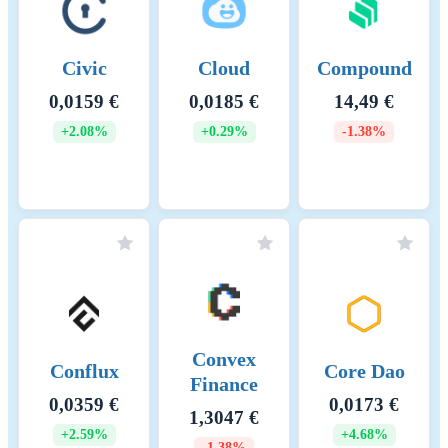
Civic
Cloud
Compound
0,0159 €
0,0185 €
14,49 €
+2.08%
+0.29%
-1.38%
Convex
Conflux
Core Dao
Finance
0,0359 €
0,0173 €
1,3047 €
+2.59%
+4.68%
-1.38%