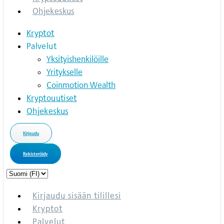
Ohjekeskus
Kryptot
Palvelut
Yksityishenkilöille
Yritykselle
Coinmotion Wealth
Kryptouutiset
Ohjekeskus
Kirjaudu
Rekisteröidy
Choose
a
language
Kirjaudu sisään tilillesi
Kryptot
Palvelut