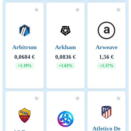
face slashing if they act
maliciously and incur
penalties for inactivity. This
system aims to increase
security by aligning
incentives while making the
crypto-asset's fee structure
Arbitrum
Arkham
Arweave
more predictable and
deflationary during high
0,0684 €
0,0836 €
1,56 €
network activity. XinFin
incentivizes both validators
+1.19%
+1.63%
+1.57%
and token holders to actively
participate in network
security and stability through
staking and fee distribution
mechanisms. Incentive
Mechanisms: 1. Staking
Rewards: Validator Rewards:
Validators earn XDC token
rewards for validating
transactions and maintaining
Atletico De