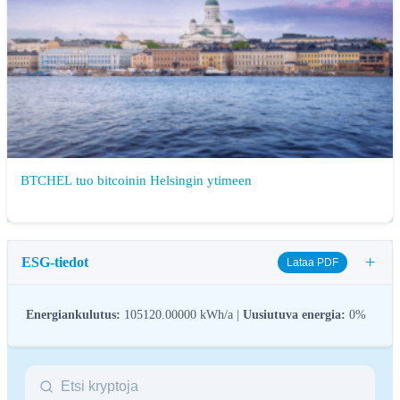
BTCHEL tuo bitcoinin Helsingin ytimeen
+
ESG-tiedot
Lataa PDF
Energiankulutus:
105120.00000 kWh/a |
Uusiutuva energia:
0%
Kryptovarojen ESG-sääntelyllä (ympäristö, sosiaalinen vastuu ja