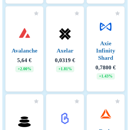
Predictable Fees for
Enterprises: Transaction fees
are kept low and predictable,
supporting XinFin’s focus on
enterprise use cases in
finance, trade, and cross-
border payments.
Axie
Avalanche
Axelar
Infinity
Raportointikauden alku
2025-07-27
Shard
5,64 €
0,0319 €
Raportointikauden loppu
2026-07-27
0,7800 €
+2.00%
+1.81%
+1.43%
Energiankulutus
105120.00000 (kWh/a)
Energiankulutuksen resurssit
The energy consumption of
ja menetelmät
this asset is aggregated across
multiple components: For the
calculation of energy
consumptions, the so called
'bottom-up' approach is being
used. The nodes are