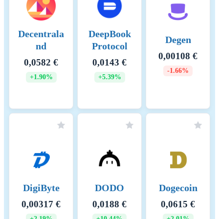
Decentrala
DeepBook
Degen
nd
Protocol
0,00108 €
0,0582 €
0,0143 €
-1.66%
+1.90%
+5.39%
DigiByte
DODO
Dogecoin
0,00317 €
0,0188 €
0,0615 €
+2.19%
+10.44%
+2.01%