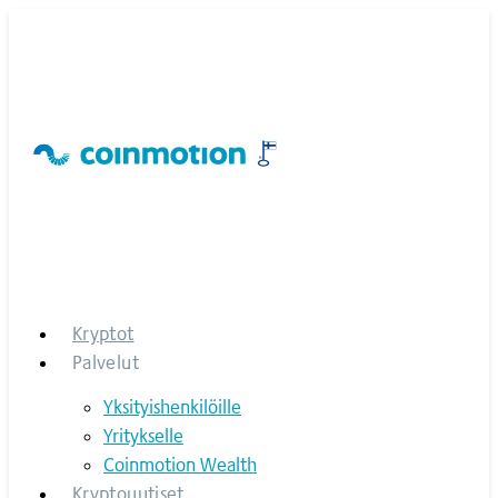
Skip
to
content
Kryptot
Palvelut
Yksityishenkilöille
Yritykselle
Coinmotion Wealth
Kryptouutiset