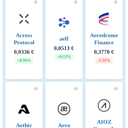
must stake at least 32 ETH
every block a validator is
randomly chosen to propose
the next block. Once
proposed the other validators
Across
Aerodrome
verify the blocks integrity.
aelf
Protocol
The network operates on a
Finance
slot and epoch system, where
0,0513 €
0,0336 €
0,3770 €
a new block is proposed
+0.13%
every 12 seconds, and
+0.94%
-1.51%
finalization occurs after two
epochs (~12.8 minutes) using
Casper-FFG. The Beacon
Chain coordinates validators,
while the fork-choice rule
(LMD-GHOST) ensures the
chain follows the heaviest
accumulated validator votes.
Validators earn rewards for
proposing and verifying
AIOZ
Aethir
Aevo
blocks, but face slashing for