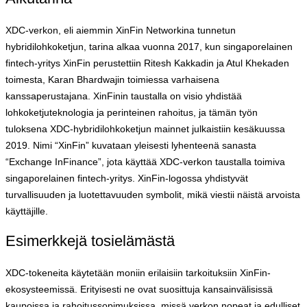
XDC-verkon, eli aiemmin XinFin Networkina tunnetun
hybridilohkoketjun, tarina alkaa vuonna 2017, kun singaporelainen
fintech-yritys XinFin perustettiin Ritesh Kakkadin ja Atul Khekaden
toimesta, Karan Bhardwajin toimiessa varhaisena
kanssaperustajana. XinFinin taustalla on visio yhdistää
lohkoketjuteknologia ja perinteinen rahoitus, ja tämän työn
tuloksena XDC-hybridilohkoketjun mainnet julkaistiin kesäkuussa
2019. Nimi “XinFin” kuvataan yleisesti lyhenteenä sanasta
“Exchange InFinance”, jota käyttää XDC-verkon taustalla toimiva
singaporelainen fintech-yritys. XinFin-logossa yhdistyvät
turvallisuuden ja luotettavuuden symbolit, mikä viestii näistä arvoista
käyttäjille.
Esimerkkejä tosielämästä
XDC-tokeneita käytetään moniin erilaisiin tarkoituksiin XinFin-
ekosysteemissä. Erityisesti ne ovat suosittuja kansainvälisissä
kaupoissa ja rahoitussopimuksissa, missä verkon nopeat ja edulliset