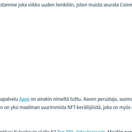
astamme joka viikko uuden henkilön, joten muista seurata Coinm
inapalvelu
Aave
on ainakin nimeltä tuttu. Aaven perustaja, suoma
 on yksi maailman suurimmista NFT-keräilijöistä, joka on myös
nkkasi Kulechovin sijalle 62
Top 100 -listauksessaan
. Meidän pa