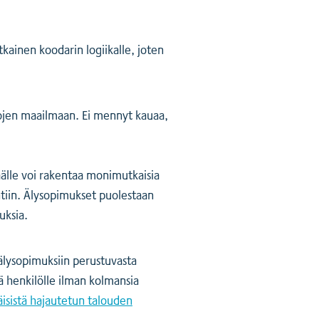
tkainen koodarin logiikalle, joten
ttojen maailmaan. Ei mennyt kauaa,
äälle voi rakentaa monimutkaisia
tiin. Älysopimukset puolestaan
uksia.
 älysopimuksiin perustuvasta
ä henkilölle ilman kolmansia
isistä hajautetun talouden