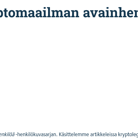
ptomaailman avainhen
enkilöä
-henkilökuvasarjan. Käsittelemme artikkeleissa kryptole