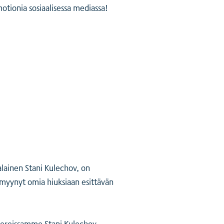
otionia sosiaalisessa mediassa!
lainen Stani Kulechov, on
 myynyt omia hiuksiaan esittävän
pereissamme Stani Kulechov