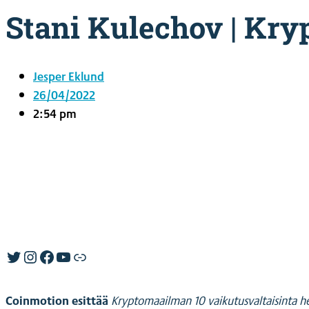
Stani Kulechov | Kry
Jesper Eklund
26/04/2022
2:54 pm
Twitter
Instagram
Facebook
YouTube
Link
Coinmotion esittää
Kryptomaailman 10 vaikutusvaltaisinta h