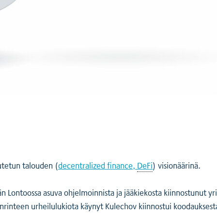
utetun talouden (
decentralized finance,
DeFi
) visionäärinä.
Lontoossa asuva ohjelmoinnista ja jääkiekosta kiinnostunut yritt
änrinteen urheilulukiota käynyt Kulechov kiinnostui koodaukses