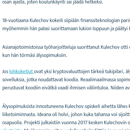
osan ajasta, joten koulunkäynti sai jäädä hetkeksi.
18-vuotiaana Kulechov kokeili siipiään finanssiteknologian paris
myöhemmin hän palasi suorittamaan lukion loppuun ja päätyi He
Asianajotoimistoissa työharjoitteluja suorittanut Kulechov ot
kun hän törmäsi älysopimuksiin.
Jos
lohkoketjut
ovat yksi kryptovaluuttojen tärkeä tukipilari,
sovelluksia, jotka noudattavat koodia. Reaalimaailmassa sopi
perustuvat koodiin eivätkä vaadi ihmisen väliintuloa. Niiden a
Älysopimuksista innostuneena Kulechov opiskeli aihetta lähes k
liiketoiminnasta. Ideana oli holvi, johon kuka tahansa voi sijoi
osapuolia. Projekti julkaistiin vuonna 2017 kesken Kulechovin 