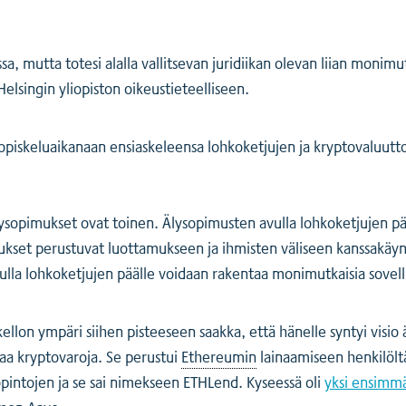
sa, mutta totesi alalla vallitsevan juridiikan olevan liian monimu
lsingin yliopiston oikeustieteelliseen.
ti opiskeluaikanaan ensiaskeleensa lohkoketjujen ja kryptovaluu
 älysopimukset ovat toinen. Älysopimusten avulla lohkoketjujen p
mukset perustuvat luottamukseen ja ihmisten väliseen kanssakäyn
vulla lohkoketjujen päälle voidaan rakentaa monimutkaisia sovell
ellon ympäri siihen pisteeseen saakka, että hänelle syntyi visio
ttaa kryptovaroja. Se perustui
Ethereumin
lainaamiseen henkilölt
opintojen ja se sai nimekseen ETHLend. Kyseessä oli
yksi ensimmä