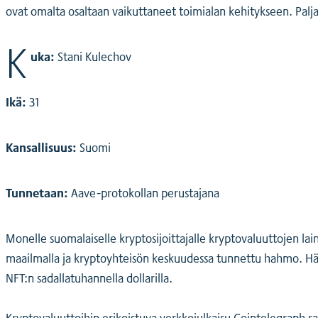
ovat omalta osaltaan vaikuttaneet toimialan kehitykseen. Palj
K
uka:
Stani Kulechov
Ikä:
31
Kansallisuus:
Suomi
Tunnetaan:
Aave-protokollan perustajana
Monelle suomalaiselle kryptosijoittajalle kryptovaluuttojen la
maailmalla ja kryptoyhteisön keskuudessa tunnettu hahmo. Hän
NFT:n sadallatuhannella dollarilla.
Kryptovaluuttoihin erikoistuva verkkojulkaisu Cointelegraph ra