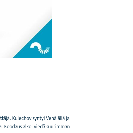
äjä. Kulechov syntyi Venäjällä ja
ta. Koodaus alkoi viedä suurimman