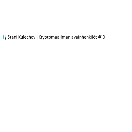
Skip
to
content
1
/
Stani Kulechov | Kryptomaailman avainhenkilöt #10
Kryptot
Palvelut
Yksityishenkilöille
Yritykselle
Coinmotion Wealth
Kryptouutiset