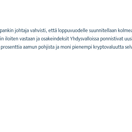
ankin johtaja vahvisti, että loppuvuodelle suunnitellaan kolmea 
iin iloiten vastaan ja osakeindeksit Yhdysvalloissa ponnistivat u
prosenttia aamun pohjista ja moni pienempi kryptovaluutta se