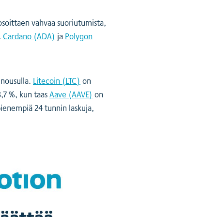
osoittaen vahvaa suoriutumista,
.
Cardano (ADA)
ja
Polygon
 nousulla.
Litecoin (LTC)
on
,7 %, kun taas
Aave (AAVE)
on
pienempiä 24 tunnin laskuja,