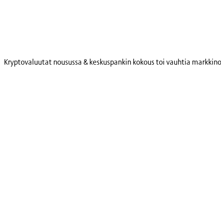
Skip
to
content
Kryptovaluutat nousussa & keskuspankin kokous toi vauhtia markkino
Kryptot
Palvelut
Yksityishenkilöille
Yritykselle
Coinmotion Wealth
Kryptouutiset