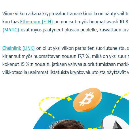
Viime viikon aikana kryptovaluuttamarkkinoilla on nähty vaiht
kun taas
Ethereum
(ETH)
on noussut myös huomattavasti 10,8
(MATIC)
ovat myös päätyneet plussan puolelle, kasvattaen arvo
Chainlink (LINK)
on ollut yksi viikon parhaiten suoriutuneista,
kirjannut myös huomattavan nousun 17,7 %, mikä on yksi suuri
kokenut 15 %:n nousun, jatkaen vahvaa suoriutumistaan markkin
viikkotasolla useimmat listatuista kryptovaluutoista näyttävät 