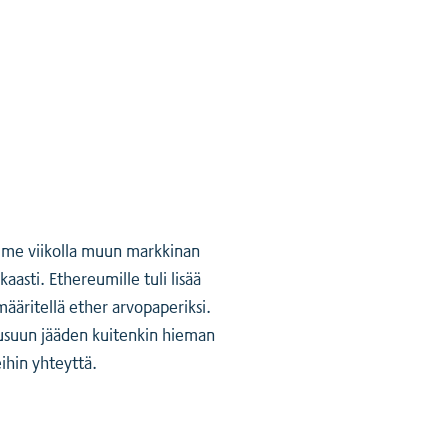
iime viikolla muun markkinan
aasti. Ethereumille tuli lisää
määritellä ether arvopaperiksi.
nousuun jääden kuitenkin hieman
ihin yhteyttä.