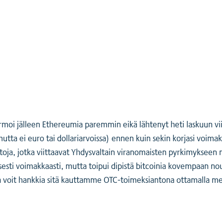
ormoi jälleen Ethereumia paremmin eikä lähtenyt heti laskuun v
tta ei euro tai dollariarvoissa) ennen kuin sekin korjasi voimakk
ietoja, jotka viittaavat Yhdysvaltain viranomaisten pyrkimykseen 
lisesti voimakkaasti, mutta toipui dipistä bitcoinia kovempaan 
ta voit hankkia sitä kauttamme OTC-toimeksiantona ottamalla me