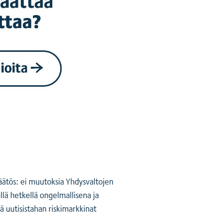
äätös: ei muutoksia Yhdysvaltojen
llä hetkellä ongelmallisena ja
ä uutisistahan riskimarkkinat