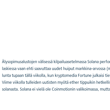
Älysopimusalustojen välisessä kilpailuasetelmassa Solana perf
laskiessa vaan ehti saavuttaa uudet huiput markkina-arvossa (mu
lunta tupaan tällä viikolla, kun kryptomedia Fortune julkaisi t
Viime viikolla tulleiden uutisten myötä ether tippuikin hetkel
solanasta. Solana ei vielä ole Coinmotionin valikoimassa, mut