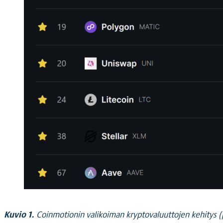
Kuvio 1.
Coinmotionin valikoiman kryptovaluuttojen kehitys (