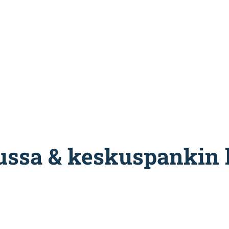
ussa & keskuspankin k