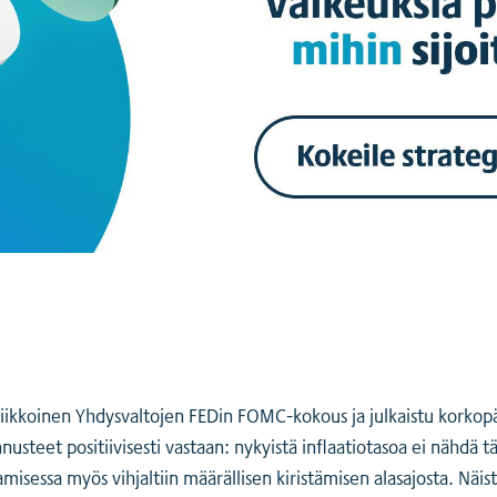
viikkoinen Yhdysvaltojen FEDin FOMC-kokous ja julkaistu korkop
steet positiivisesti vastaan: nykyistä inflaatiotasoa ei nähdä tä
sessa myös vihjaltiin määrällisen kiristämisen alasajosta. Näist