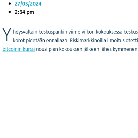
Yksityisille
27/03/2024
Coinmotion Wealth ★
2:54 pm
Kryptouutiset
Y
Ohjekeskus
hdysvaltain keskuspankin viime viikon kokouksessa keskusp
Suomi (FI)
korot pidetään ennallaan. Riskimarkkinoilla ilmoitus otett
Suomi (FI)
bitcoinin kurssi
nousi pian kokouksen jälkeen lähes kymmenen 
Kirjaudu sisään tilillesi
Kryptot
Palvelut
Yksityisille
Coinmotion Wealth ★
Kryptouutiset
Ohjekeskus
Suomi (FI)
Suomi (FI)