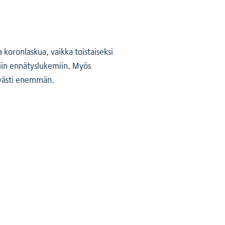
koronlaskua, vaikka toistaiseksi
usiin ennätyslukemiin. Myös
lvästi enemmän.