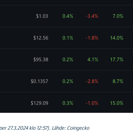
per 27.3.2024 klo 12:57). Lähde: Coingecko