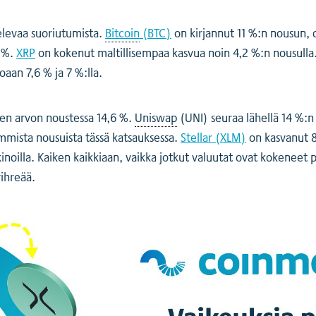
elevaa suoriutumista.
Bitcoin
(BTC)
on kirjannut 11 %:n nousun, 
 %.
XRP
on kokenut maltillisempaa kasvua noin 4,2 %:n nousulla
aan 7,6 % ja 7 %:lla.
 sen arvon noustessa 14,6 %.
Uniswap
(UNI) seuraa lähellä 14 %:n
mmista nousuista tässä katsauksessa.
Stellar (XLM)
on kasvanut 8
oilla. Kaiken kaikkiaan, vaikka jotkut valuutat ovat kokeneet 
vihreää.