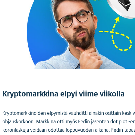
Kryptomarkkina elpyi viime viikolla
Kryptomarkkinoiden elpymistä vauhditti ainakin osittain keski
ohjauskorkoon. Markkina otti myös Fedin jäsenten dot plot -ennu
koronlaskuja voidaan odottaa loppuvuoden aikana. Fedin tapaami