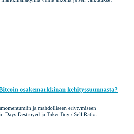
ut markkinanäkymiä viime aikoina ja sen vaikutukset
o Bitcoin osakemarkkinan kehityssuunnasta?
sumomentumiin ja mahdolliseen eriytymiseen
n Days Destroyed ja Taker Buy / Sell Ratio.