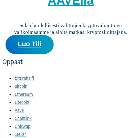
AAVElla
Selaa huolellisesti valittujen kryptovaluuttojen
valikoimaamme ja aloita matkasi kryptosijoittajana.
Luo Tili
Oppaat
bittiraha.fi
Bitcoin
Ethereum
Litecoin
Aave
Chainlink
Uniswap
Stellar