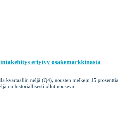
hintakehitys eriytyy osakemarkkinasta
lla kvartaaliin neljä (Q4), nousten melkein 15 prosenttia
ä on historiallisesti ollut nouseva