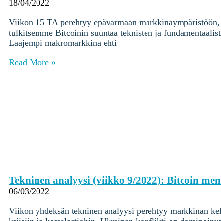
Ohjekeskus
18/04/2022
Viikon 15 TA perehtyy epävarmaan markkinaympäristöön, to
Kryptot
tulkitsemme Bitcoinin suuntaa teknisten ja fundamentaalis
Palvelut
Laajempi makromarkkina ehti
Yksityishenkilöille
Yritykselle
Read More »
Coinmotion Wealth
Kryptouutiset
Ohjekeskus
Kirjaudu
Rekisteröidy
Choose
a
Tekninen analyysi (viikko 9/2022): Bitcoin m
language
Kirjaudu sisään tilillesi
06/03/2022
Kryptot
Viikon yhdeksän tekninen analyysi perehtyy markkinan keh
Palvelut