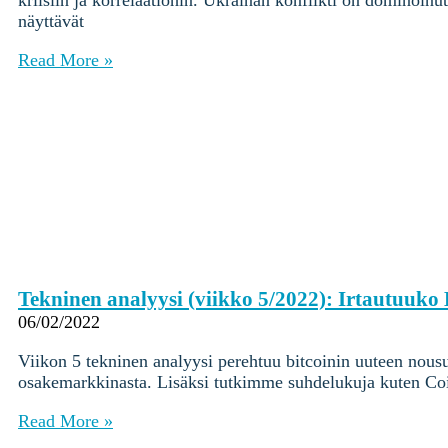
kriisiin ja korrelaatiohin. Ukrainan konflikti on dominoin
Yksityisille
näyttävät
Coinmotion Wealth ★
Read More »
Kryptouutiset
Ohjekeskus
Suomi (FI)
Suomi (FI)
Kirjaudu sisään tilillesi
Kryptot
Palvelut
Yksityisille
Coinmotion Wealth ★
Tekninen analyysi (viikko 5/2022): Irtautuuk
Kryptouutiset
06/02/2022
Ohjekeskus
Viikon 5 tekninen analyysi perehtuu bitcoinin uuteen nou
Suomi (FI)
osakemarkkinasta. Lisäksi tutkimme suhdelukuja kuten Coi
Suomi (FI)
Read More »