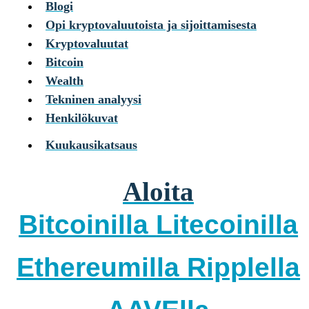
Blogi
Opi kryptovaluutoista ja sijoittamisesta
Kryptovaluutat
Bitcoin
Wealth
Tekninen analyysi
Henkilökuvat
Kuukausikatsaus
Aloita
Bitcoinilla
Litecoinilla
Ethereumilla
Ripplella