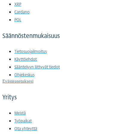
XRP
Cardano
POL
Säännöstenmukaisuus
Tietosuojailmoitus
Käyttöehdot
Sääntelyyn liittyvät tiedot
Ohjekeskus
Evästeasetuksesi
Yritys
Meistä
Työpaikat
Ota yhteyttä