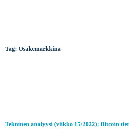
Skip
to
content
Tag: Osakemarkkina
Kryptot
Palvelut
Yksityishenkilöille
Yritykselle
Coinmotion Wealth
Kryptouutiset
Tekninen analyysi (viikko 15/2022): Bitcoin tien