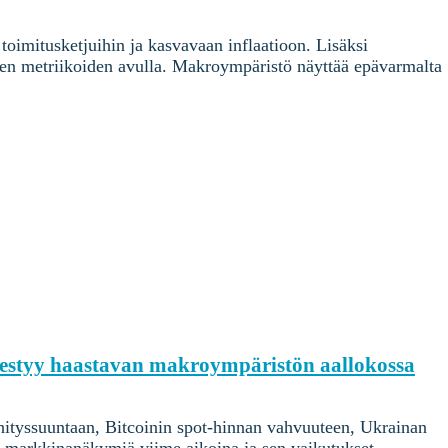
imitusketjuihin ja kasvavaan inflaatioon. Lisäksi
ten metriikoiden avulla. Makroympäristö näyttää epävarmalta
enestyy haastavan makroympäristön aallokossa
ityssuuntaan, Bitcoinin spot-hinnan vahvuuteen, Ukrainan