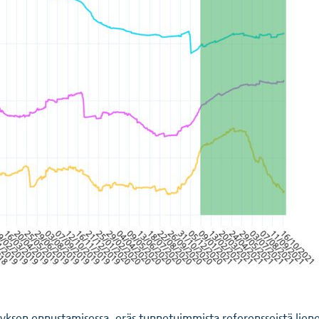
hityksen ennustamisessa, eräs tunnetuimmista referensseistä lie