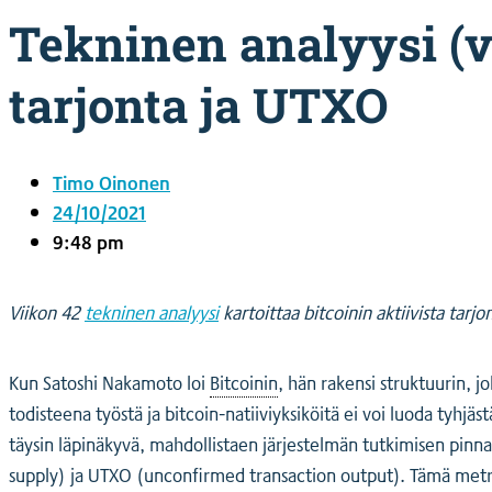
Tekninen analyysi (vi
tarjonta ja UTXO
Timo Oinonen
24/10/2021
9:48 pm
Viikon 42
tekninen analyysi
kartoittaa bitcoinin aktiivista tar
Kun Satoshi Nakamoto loi
Bitcoinin
, hän rakensi struktuurin,
todisteena työstä ja bitcoin-natiiviyksiköitä ei voi luoda tyhjä
täysin läpinäkyvä, mahdollistaen järjestelmän tutkimisen pinna
supply) ja UTXO (unconfirmed transaction output). Tämä metrii