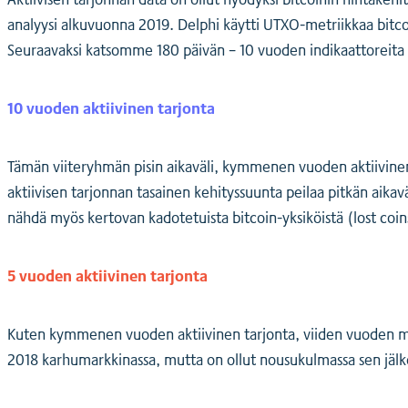
analyysi alkuvuonna 2019. Delphi käytti UTXO-metriikkaa bitcoi
Seuraavaksi katsomme 180 päivän – 10 vuoden indikaattoreit
10 vuoden aktiivinen tarjonta
Tämän viiteryhmän pisin aikaväli, kymmenen vuoden aktiivin
aktiivisen tarjonnan tasainen kehityssuunta peilaa pitkän aikav
nähdä myös kertovan kadotetuista bitcoin-yksiköistä (lost coin
5
vuoden aktiivinen tarjonta
Kuten kymmenen vuoden aktiivinen tarjonta, viiden vuoden metr
2018 karhumarkkinassa, mutta on ollut nousukulmassa sen jäl