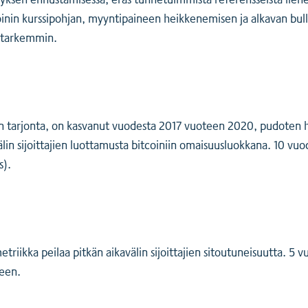
nin kurssipohjan, myyntipaineen heikkenemisen ja alkavan bull-s
a tarkemmin.
en tarjonta, on kasvanut vuodesta 2017 vuoteen 2020, pudoten
älin sijoittajien luottamusta bitcoiniin omaisuusluokkana. 10 vu
s).
iikka peilaa pitkän aikavälin sijoittajien sitoutuneisuutta. 5
keen.