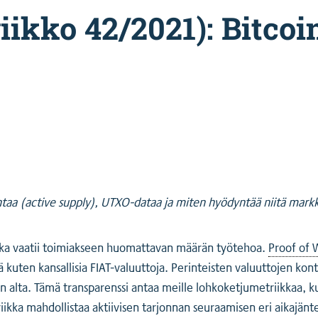
ikko 42/2021): Bitcoi
jontaa (active supply), UTXO-dataa ja miten hyödyntää niitä mark
 joka vaatii toimiakseen huomattavan määrän työtehoa.
Proof of 
stä kuten kansallisia FIAT-valuuttoja. Perinteisten valuuttojen ko
n alta. Tämä transparenssi antaa meille lohkoketjumetriikkaa, ku
kka mahdollistaa aktiivisen tarjonnan seuraamisen eri aikajänte