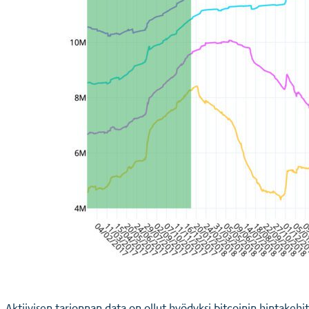
Aktiivisen tarjonnan data on ollut hyödyksi bitcoinin hintake