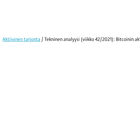
Skip
to
content
Aktiivinen tarjonta
/
Tekninen analyysi (viikko 42/2021): Bitcoinin ak
Kryptot
Palvelut
Yksityishenkilöille
Yritykselle
Coinmotion Wealth
Kryptouutiset