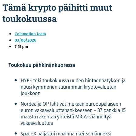
Tämä krypto päihitti muut
toukokuussa
Coinmotion team
03/06/2026
7:51 pm
Toukokuu pähkinänkuoressa
HYPE teki toukokuussa uuden hintaennätyksen ja
nousi kymmenen suurimman kryptovaluutan
joukkoon
Nordea ja OP lähtivät mukaan eurooppalaiseen
euron vakaavaluuttahankkeeseen – 37 pankkia 15
maasta rakentaa yhteistä MiCA-säänneltyä
vakaavaluuttaa
SpaceX paljastui maailman seitsemänneksi