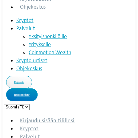
Ohjekeskus
Kryptot
Palvelut
Yksityishenkilöille
Yritykselle
Coinmotion Wealth
Kryptouutiset
Ohjekeskus
Kirjaudu
Rekisteröidy
Choose
a
language
Kirjaudu sisään tilillesi
Kryptot
Palvelut