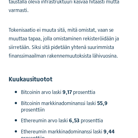
taustalla oleva infrastruktuuri kasvaa hitaasti mutta
varmasti.
Tokenisaatio ei muuta sitä, mitä omistat, vaan se
muuttaa tapaa, jolla omistaminen rekisteröidään ja
siirretään. Siksi sitä pidetään yhtenä suurimmista
finanssimaailman rakennemuutoksista lähivuosina.
Kuukausituotot
9,17
Bitcoinin arvo laski
prosenttia
55,9
Bitcoinin markkinadominanssi laski
prosenttiin
6,53
Ethereumin arvo laski
prosenttia
9,44
Ethereumin markkinadominanssi laski
prosenttiin