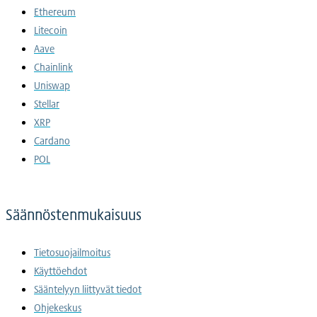
Ethereum
Litecoin
Aave
Chainlink
Uniswap
Stellar
XRP
Cardano
POL
Säännöstenmukaisuus
Tietosuojailmoitus
Käyttöehdot
Sääntelyyn liittyvät tiedot
Ohjekeskus