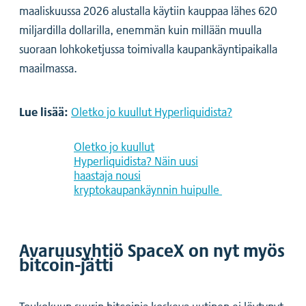
maaliskuussa 2026 alustalla käytiin kauppaa lähes 620
miljardilla dollarilla, enemmän kuin millään muulla
suoraan lohkoketjussa toimivalla kaupankäyntipaikalla
maailmassa.
Lue lisää:
Oletko jo kuullut Hyperliquidista?
Oletko jo kuullut
Hyperliquidista? Näin uusi
haastaja nousi
kryptokaupankäynnin huipulle
Avaruusyhtiö SpaceX on nyt myös
bitcoin-jätti
Toukokuun suurin bitcoinia koskeva uutinen ei löytynyt