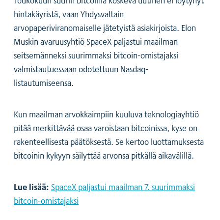
hintakäyristä, vaan Yhdysvaltain
arvopaperiviranomaiselle jätetyistä asiakirjoista. Elon
Muskin avaruusyhtiö SpaceX paljastui maailman
seitsemänneksi suurimmaksi bitcoin-omistajaksi
valmistautuessaan odotettuun Nasdaq-
listautumiseensa.
Kun maailman arvokkaimpiin kuuluva teknologiayhtiö
pitää merkittävää osaa varoistaan bitcoinissa, kyse on
rakenteellisesta päätöksestä. Se kertoo luottamuksesta
bitcoinin kykyyn säilyttää arvonsa pitkällä aikavälillä.
Lue lisää:
SpaceX paljastui maailman 7. suurimmaksi
bitcoin-omistajaksi