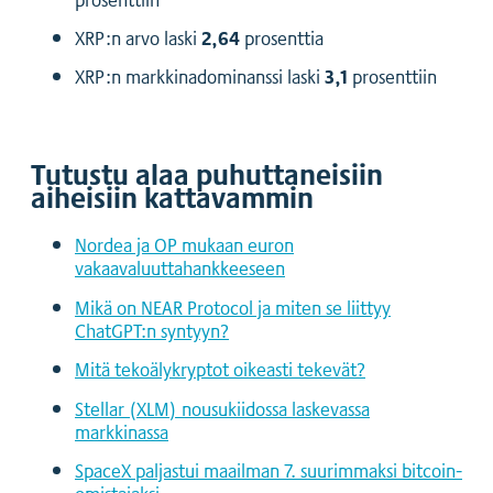
2,64
XRP:n arvo laski
prosenttia
3,1
XRP:n markkinadominanssi laski
prosenttiin
Tutustu alaa puhuttaneisiin
aiheisiin kattavammin
Nordea ja OP mukaan euron
vakaavaluuttahankkeeseen
Mikä on NEAR Protocol ja miten se liittyy
ChatGPT:n syntyyn?
Mitä tekoälykryptot oikeasti tekevät?
Stellar (XLM) nousukiidossa laskevassa
markkinassa
SpaceX paljastui maailman 7. suurimmaksi bitcoin-
omistajaksi