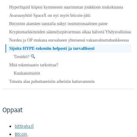
Hyperliquid kiipesi kymmenen suurimman joukkoon toukokuussa
Avaruusyhtiö SpaceX on nyt myös bitcoin-jätti
Bitcoinin alamäen taustalla näkyi institutionaalinen paine
Kryptomarkkinoiden sääntelyepävarmuus alkaa hälvetä Yhdysvalloissa
Nordea ja OP mukana euroalueen yhteisessä vakaavaluuttahankkeessa
Sijoita HYPE-tokeniin helposti ja turvallisesti
Tiesitkö?
Mitä tokenisaatio tarkoittaa?
Kuukausituotot
Tutustu alaa puhuttaneisiin aiheisiin kattavammin
Oppaat
bittiraha.fi
Bitcoin