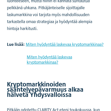
luonteeseen, mutta niihin ei kannata suhtautua
pelkkänä uhkana. Pitkäjänteiselle sijoittajalle
laskumarkkina voi tarjota myös mahdollisuuden
tarkastella omaa strategiaa ja hyödyntää alempia
hintoja harkitusti.
Lue lisää:
Miten hyödyntää laskevaa kryptomarkkinaa?
Miten hyödyntää laskevaa
kryptomarkkinaa?
Kryptomarkkinoiden
sääntelyepävarmuus alkaa
hälvetä Yhdysvalloissa
Pitkään odotettu CLARITY Act eteni toukokuussa, kun