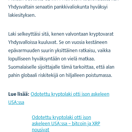
Yhdysvaltain senaatin pankkivaliokunta hyväksyi
lakiesityksen.
Laki selkeyttäisi sitä, kenen valvontaan kryptovarat
Yhdysvalloissa kuuluvat. Se on vuosia kestäneen
epävarmuuden suurin yksittäinen ratkaisu, vaikka
lopulliseen hyväksyntään on vielä matkaa.
Suomalaiselle sijoittajalle tämä tarkoittaa, että alan
pahin globaali riskitekijä on hiljalleen poistumassa.
Lue lisää:
Odotettu kryptolaki otti ison askeleen
USA:ssa
Odotettu kryptolaki otti ison
askeleen USA:ssa – bitcoin ja XRP
nousivat