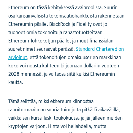
Ethereum
on tässä kehityksessä avainroolissa. Suurin
osa kansainvälisistä tokenisaatiohankkeista rakennetaan
Ethereumin päälle. BlackRock ja Fidelity ovat jo
tuoneet omia tokenoituja rahastotuotteitaan
Ethereum-lohkoketjun päälle, ja muut finanssialan
suuret nimet seuraavat perässä.
Standard Chartered on
arvioinut
, että tokenoitujen omaisuuserien markkinan
koko voi nousta kahteen biljoonaan dollariin vuoteen
2028 mennessä, ja valtaosa siitä kulkisi Ethereumin
kautta.
Tämä selittää, miksi ethereum kiinnostaa
rahoitusmaailman suuria toimijoita pitkällä aikavälillä,
vaikka sen kurssi laski toukokuussa ja jäi jälleen muiden
kryptojen varjoon. Hinta voi heilahdella, mutta