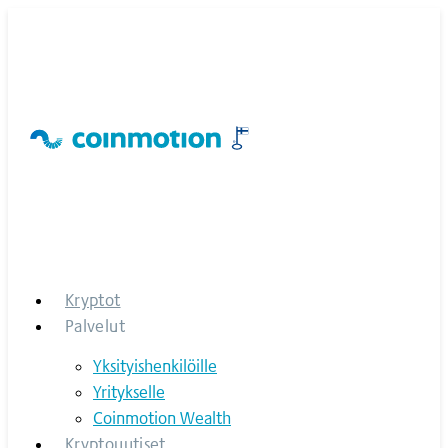
Skip
to
content
Kryptot
Palvelut
Yksityishenkilöille
Yritykselle
Coinmotion Wealth
Kryptouutiset