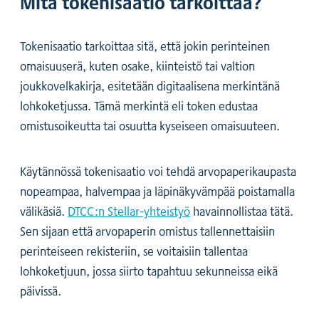
Mitä tokenisaatio tarkoittaa?
Tokenisaatio tarkoittaa sitä, että jokin perinteinen
omaisuuserä, kuten osake, kiinteistö tai valtion
joukkovelkakirja, esitetään digitaalisena merkintänä
lohkoketjussa. Tämä merkintä eli token edustaa
omistusoikeutta tai osuutta kyseiseen omaisuuteen.
Käytännössä tokenisaatio voi tehdä arvopaperikaupasta
nopeampaa, halvempaa ja läpinäkyvämpää poistamalla
välikäsiä.
DTCC:n Stellar-yhteistyö
havainnollistaa tätä.
Sen sijaan että arvopaperin omistus tallennettaisiin
perinteiseen rekisteriin, se voitaisiin tallentaa
lohkoketjuun, jossa siirto tapahtuu sekunneissa eikä
päivissä.