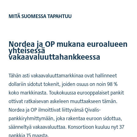
MITÄ SUOMESSA TAPAHTUU
Nordea ja OP mukana euroalueen
yhteisessä
vakaavaluuttahankkeessa
Tähän asti vakaavaluuttamarkkinaa ovat hallinneet
dollariin sidotut tokenit, joiden osuus on noin 98 %
koko markkinasta. Toukokuussa eurooppalaiset pankit
ottivat ratkaisevan askeleen muuttaakseen tämän.
Nordea ja OP ilmoittivat liittyvänsä Qivalis-
pankkiryhmittymään, joka rakentaa euroon sidottua,
säänneltyä vakaavaluuttaa. Konsortioon kuuluu nyt 37
pankkia 15 maasta.