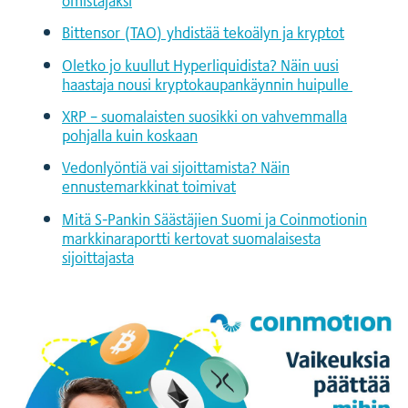
Bittensor (TAO) yhdistää tekoälyn ja kryptot
Oletko jo kuullut Hyperliquidista? Näin uusi
haastaja nousi kryptokaupankäynnin huipulle
XRP – suomalaisten suosikki on vahvemmalla
pohjalla kuin koskaan
Vedonlyöntiä vai sijoittamista? Näin
ennustemarkkinat toimivat
Mitä S-Pankin Säästäjien Suomi ja Coinmotionin
markkinaraportti kertovat suomalaisesta
sijoittajasta