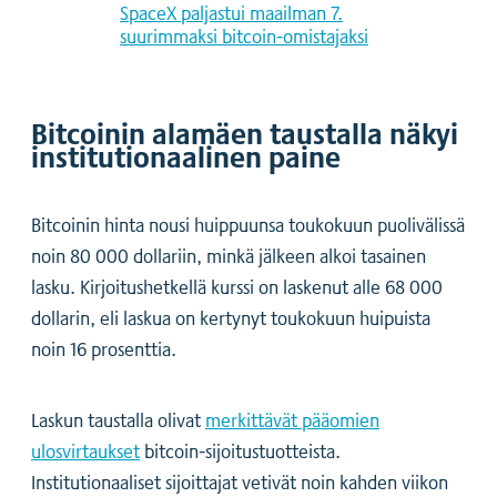
SpaceX paljastui maailman 7.
suurimmaksi bitcoin-omistajaksi
Bitcoinin alamäen taustalla näkyi
institutionaalinen paine
Bitcoinin hinta nousi huippuunsa toukokuun puolivälissä
noin 80 000 dollariin, minkä jälkeen alkoi tasainen
lasku. Kirjoitushetkellä kurssi on laskenut alle 68 000
dollarin, eli laskua on kertynyt toukokuun huipuista
noin 16 prosenttia.
Laskun taustalla olivat
merkittävät pääomien
ulosvirtaukset
bitcoin-sijoitustuotteista.
Institutionaaliset sijoittajat vetivät noin kahden viikon