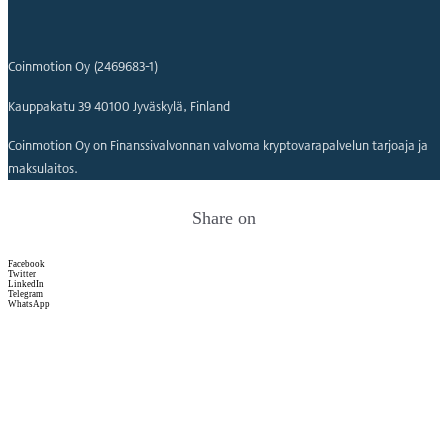
Coinmotion Oy (2469683-1)
Kauppakatu 39 40100 Jyväskylä, Finland
Coinmotion Oy on Finanssivalvonnan valvoma kryptovarapalvelun tarjoaja ja
maksulaitos.
Share on
Facebook
Twitter
LinkedIn
Telegram
WhatsApp