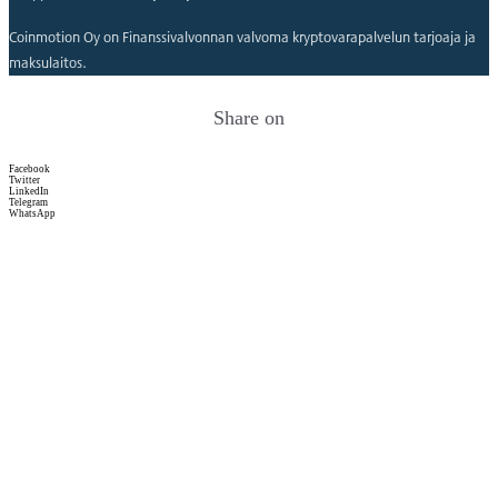
Coinmotion Oy on Finanssivalvonnan valvoma kryptovarapalvelun tarjoaja ja
maksulaitos.
Share on
Facebook
Twitter
LinkedIn
Telegram
WhatsApp