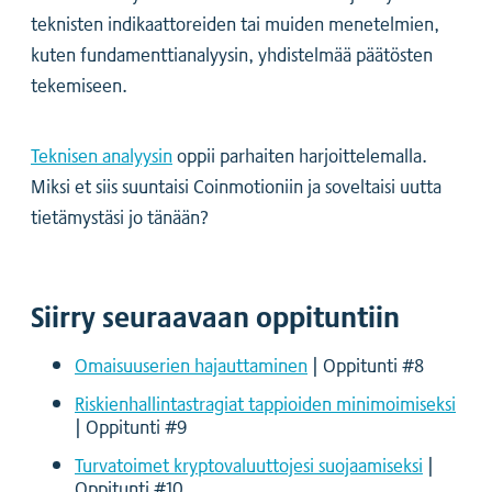
teknisten indikaattoreiden tai muiden menetelmien,
kuten fundamenttianalyysin, yhdistelmää päätösten
tekemiseen.
Teknisen analyysin
oppii parhaiten harjoittelemalla.
Miksi et siis suuntaisi Coinmotioniin ja soveltaisi uutta
tietämystäsi jo tänään?
Siirry seuraavaan oppituntiin
Omaisuuserien hajauttaminen
| Oppitunti #8
Riskienhallintastragiat tappioiden minimoimiseksi
| Oppitunti #9
Turvatoimet kryptovaluuttojesi suojaamiseksi
|
Oppitunti #10