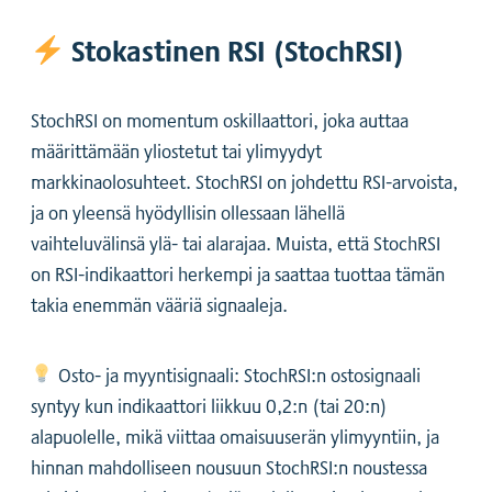
Stokastinen RSI (StochRSI)
StochRSI on momentum oskillaattori, joka auttaa
määrittämään yliostetut tai ylimyydyt
markkinaolosuhteet. StochRSI on johdettu RSI-arvoista,
ja on yleensä hyödyllisin ollessaan lähellä
vaihteluvälinsä ylä- tai alarajaa. Muista, että StochRSI
on RSI-indikaattori herkempi ja saattaa tuottaa tämän
takia enemmän vääriä signaaleja.
Osto- ja myyntisignaali: StochRSI:n ostosignaali
syntyy kun indikaattori liikkuu 0,2:n (tai 20:n)
alapuolelle, mikä viittaa omaisuuserän ylimyyntiin, ja
hinnan mahdolliseen nousuun StochRSI:n noustessa