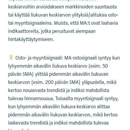
keskiarvoihin arvioidakseen markkinoiden suuntausta
tai käyttää liukuvan keskiarvon ylityksiä/alituksia osto-
tai myyntisignaaleina. Muista, että MA:t ovat laahavia
indikaattoreita, jotka perustuvat aiempaan
hintakäyttäytymiseen.
Osto- ja myyntisignaali: MA-ostosignaali syntyy kun
lyhyemmän aikavälin liukuva keskiarvo (esim. 50
päivän SMA) ylittää pidemmän aikavälin liukuvan
keskiarvon (esim. 200 päivän SMA) yläpuolella, mikä
kertoo nousevasta trendistä ja indikoi mahdollista
tulevaa hinnannousua. Toisaalta myyntisignaali syntyy,
kun lyhyemmän aikavälin liukuva keskiarvo alittaa
pidemmän aikavälin liukuvan keskiarvon, mikä kertoo
laskevasta trendistä ja indikoi mahdollista tulevaa