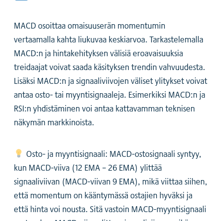
MACD osoittaa omaisuuserän momentumin
vertaamalla kahta liukuvaa keskiarvoa. Tarkastelemalla
MACD:n ja hintakehityksen välisiä eroavaisuuksia
treidaajat voivat saada käsityksen trendin vahvuudesta.
Lisäksi MACD:n ja signaaliviivojen väliset ylitykset voivat
antaa osto- tai myyntisignaaleja. Esimerkiksi MACD:n ja
RSI:n yhdistäminen voi antaa kattavamman teknisen
näkymän markkinoista.
Osto- ja myyntisignaali: MACD-ostosignaali syntyy,
kun MACD-viiva (12 EMA – 26 EMA) ylittää
signaaliviivan (MACD-viivan 9 EMA), mikä viittaa siihen,
että momentum on kääntymässä ostajien hyväksi ja
että hinta voi nousta. Sitä vastoin MACD-myyntisignaali