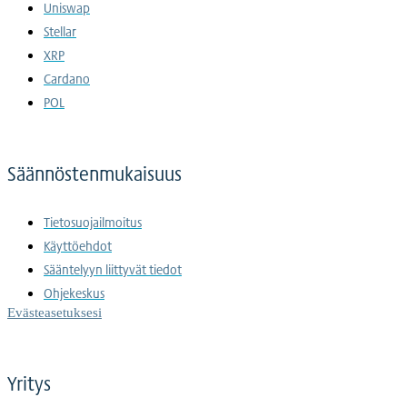
Uniswap
Stellar
XRP
Cardano
POL
Säännöstenmukaisuus
Tietosuojailmoitus
Käyttöehdot
Sääntelyyn liittyvät tiedot
Ohjekeskus
Evästeasetuksesi
Yritys