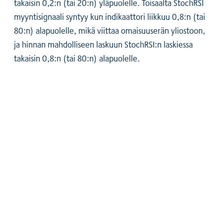
takaisin 0,2:n (tai 20:n) yläpuolelle. Toisaalta StochRSI
myyntisignaali syntyy kun indikaattori liikkuu 0,8:n (tai
80:n) alapuolelle, mikä viittaa omaisuuserän yliostoon,
ja hinnan mahdolliseen laskuun StochRSI:n laskiessa
takaisin 0,8:n (tai 80:n) alapuolelle.