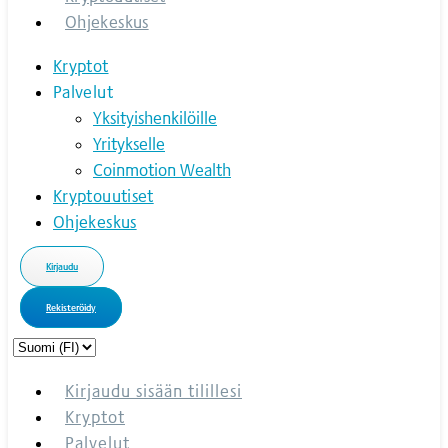
Ohjekeskus
Kryptot
Palvelut
Yksityishenkilöille
Yritykselle
Coinmotion Wealth
Kryptouutiset
Ohjekeskus
Kirjaudu
Rekisteröidy
Choose
a
language
Kirjaudu sisään tilillesi
Kryptot
Palvelut