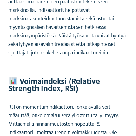
auttaa sinua parempien päätösten tekemiseen
markkinoilla. Indikaattorit helpottavat
markkinarakenteiden tunnistamista sekä osto- tai
myyntisignaalien havaitsemista sen hetkisessä
markkinaympäristössä. Näistä työkaluista voivat hyötyä
sekä lyhyen aikavälin treidaajat että pitkäjänteiset
sijoittajat, joten sukelletaanpa indikaattoreihin.
Voimaindeksi (Relative
Strength Index, RSI)
RSI on momentumindikaattori, jonka avulla voit
määrittää, onko omaisuuserä yliostettu tai ylimyyty.
Mittaamalla hinnanmuutosten nopeutta RSI-
indikaattori ilmoittaa trendin voimakkuudesta. Ole