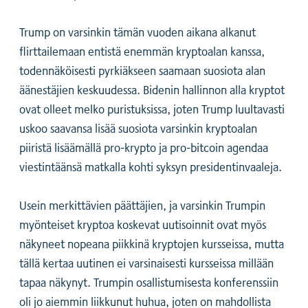
Trump on varsinkin tämän vuoden aikana alkanut
flirttailemaan entistä enemmän kryptoalan kanssa,
todennäköisesti pyrkiäkseen saamaan suosiota alan
äänestäjien keskuudessa. Bidenin hallinnon alla kryptot
ovat olleet melko puristuksissa, joten Trump luultavasti
uskoo saavansa lisää suosiota varsinkin kryptoalan
piiristä lisäämällä pro-krypto ja pro-bitcoin agendaa
viestintäänsä matkalla kohti syksyn presidentinvaaleja.
Usein merkittävien päättäjien, ja varsinkin Trumpin
myönteiset kryptoa koskevat uutisoinnit ovat myös
näkyneet nopeana piikkinä kryptojen kursseissa, mutta
tällä kertaa uutinen ei varsinaisesti kursseissa millään
tapaa näkynyt. Trumpin osallistumisesta konferenssiin
oli jo aiemmin liikkunut huhua, joten on mahdollista