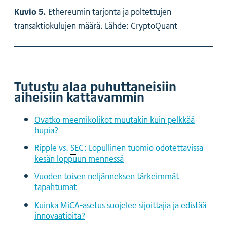
Kuvio 5.
Ethereumin tarjonta ja poltettujen
transaktiokulujen määrä. Lähde: CryptoQuant
Tutustu alaa puhuttaneisiin
aiheisiin kattavammin
Ovatko meemikolikot muutakin kuin pelkkää
hupia?
Ripple vs.
SEC
: Lopullinen tuomio odotettavissa
kesän loppuun mennessä
Vuoden toisen neljänneksen tärkeimmät
tapahtumat
Kuinka MiCA-asetus suojelee sijoittajia ja edistää
innovaatioita?