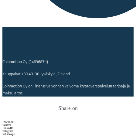
Coinmotion Oy (2469683-1)
Kauppakatu 39 40100 Jyväskylä, Finland
Coinmotion Oy on Finanssivalvonnan valvoma kryptovarapalvelun tarjoaja ja
maksulaitos.
Share on
Facebook
Twitter
LinkedIn
Telegram
WhatsApp