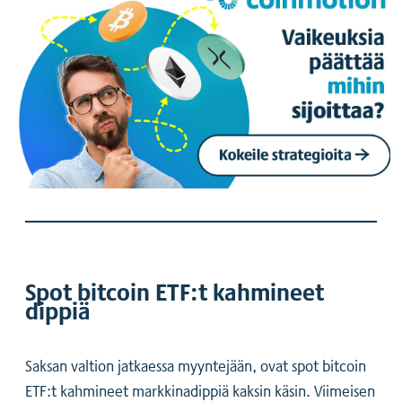
Spot bitcoin ETF:t kahmineet
dippiä
Saksan valtion jatkaessa myyntejään, ovat spot bitcoin
ETF:t kahmineet markkinadippiä kaksin käsin. Viimeisen