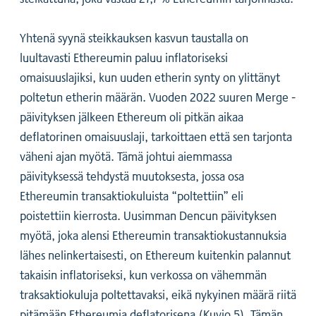
Yhtenä syynä steikkauksen kasvun taustalla on
luultavasti Ethereumin paluu inflatoriseksi
omaisuuslajiksi, kun uuden etherin synty on ylittänyt
poltetun etherin määrän. Vuoden 2022 suuren Merge -
päivityksen jälkeen Ethereum oli pitkän aikaa
deflatorinen omaisuuslaji, tarkoittaen että sen tarjonta
väheni ajan myötä. Tämä johtui aiemmassa
päivityksessä tehdystä muutoksesta, jossa osa
Ethereumin transaktiokuluista “poltettiin” eli
poistettiin kierrosta. Uusimman Dencun päivityksen
myötä, joka alensi Ethereumin transaktiokustannuksia
lähes nelinkertaisesti, on Ethereum kuitenkin palannut
takaisin inflatoriseksi, kun verkossa on vähemmän
traksaktiokuluja poltettavaksi, eikä nykyinen määrä riitä
pitämään Ethereumia deflatorisena (Kuvio 5). Tämän