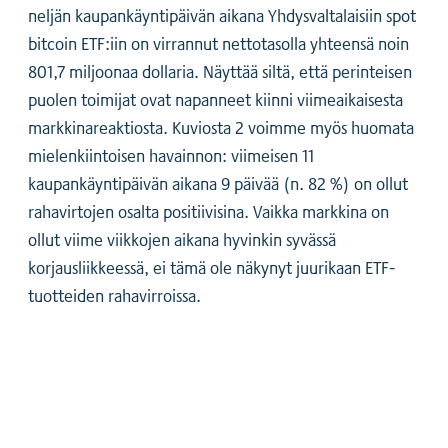
neljän kaupankäyntipäivän aikana Yhdysvaltalaisiin spot
bitcoin ETF:iin on virrannut nettotasolla yhteensä noin
801,7 miljoonaa dollaria. Näyttää siltä, että perinteisen
puolen toimijat ovat napanneet kiinni viimeaikaisesta
markkinareaktiosta. Kuviosta 2 voimme myös huomata
mielenkiintoisen havainnon: viimeisen 11
kaupankäyntipäivän aikana 9 päivää (n. 82 %) on ollut
rahavirtojen osalta positiivisina. Vaikka markkina on
ollut viime viikkojen aikana hyvinkin syvässä
korjausliikkeessä, ei tämä ole näkynyt juurikaan ETF-
tuotteiden rahavirroissa.