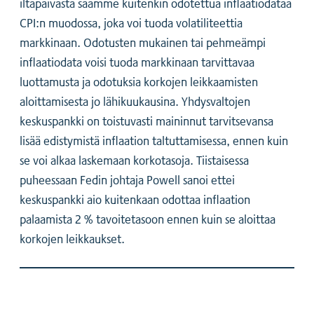
iltapäivästä saamme kuitenkin odotettua inflaatiodataa
CPI:n muodossa, joka voi tuoda volatiliteettia
markkinaan. Odotusten mukainen tai pehmeämpi
inflaatiodata voisi tuoda markkinaan tarvittavaa
luottamusta ja odotuksia korkojen leikkaamisten
aloittamisesta jo lähikuukausina. Yhdysvaltojen
keskuspankki on toistuvasti maininnut tarvitsevansa
lisää edistymistä inflaation taltuttamisessa, ennen kuin
se voi alkaa laskemaan korkotasoja. Tiistaisessa
puheessaan Fedin johtaja Powell sanoi ettei
keskuspankki aio kuitenkaan odottaa inflaation
palaamista 2 % tavoitetasoon ennen kuin se aloittaa
korkojen leikkaukset.