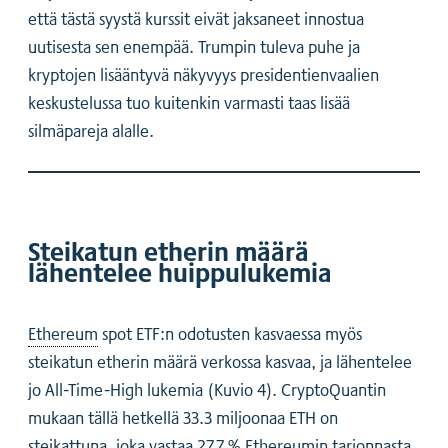
että tästä syystä kurssit eivät jaksaneet innostua
uutisesta sen enempää. Trumpin tuleva puhe ja
kryptojen lisääntyvä näkyvyys presidentienvaalien
keskustelussa tuo kuitenkin varmasti taas lisää
silmäpareja alalle.
Steikatun etherin määrä
lähentelee huippulukemia
Ethereum
spot ETF:n odotusten kasvaessa myös
steikatun etherin määrä verkossa kasvaa, ja lähentelee
jo All-Time-High lukemia (Kuvio 4). CryptoQuantin
mukaan tällä hetkellä 33.3 miljoonaa ETH on
steikattuna, joka vastaa 27,7 % Ethereumin tarjonnasta.