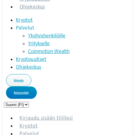
Ohjekeskus
Kryptot
Palvelut
Yksityishenkilöille
Yritykselle
Coinmotion Wealth
Kryptouutiset
Ohjekeskus
Kirjaudu
Rekisteröidy
Choose
a
language
Kirjaudu sisään tilillesi
Kryptot
Palvelut