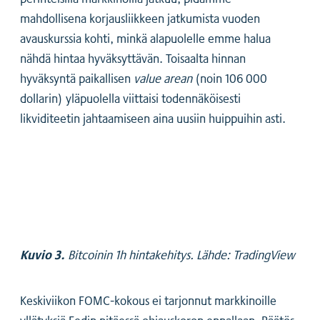
mahdollisena korjausliikkeen jatkumista vuoden
avauskurssia kohti, minkä alapuolelle emme halua
nähdä hintaa hyväksyttävän. Toisaalta hinnan
hyväksyntä paikallisen
value arean
(noin 106 000
dollarin) yläpuolella viittaisi todennäköisesti
likviditeetin jahtaamiseen aina uusiin huippuihin asti.
Kuvio 3.
Bitcoinin 1h hintakehitys. Lähde: TradingView
Keskiviikon FOMC-kokous ei tarjonnut markkinoille
yllätyksiä Fedin pitäessä ohjauskoron ennallaan. Päätös