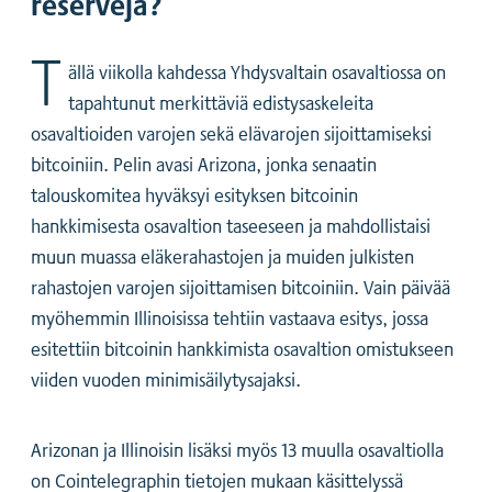
reservejä?
T
ällä viikolla kahdessa Yhdysvaltain osavaltiossa on
tapahtunut merkittäviä edistysaskeleita
osavaltioiden varojen sekä elävarojen sijoittamiseksi
bitcoiniin. Pelin avasi Arizona, jonka senaatin
talouskomitea hyväksyi esityksen bitcoinin
hankkimisesta osavaltion taseeseen ja mahdollistaisi
muun muassa eläkerahastojen ja muiden julkisten
rahastojen varojen sijoittamisen bitcoiniin. Vain päivää
myöhemmin Illinoisissa tehtiin vastaava esitys, jossa
esitettiin bitcoinin hankkimista osavaltion omistukseen
viiden vuoden minimisäilytysajaksi.
Arizonan ja Illinoisin lisäksi myös 13 muulla osavaltiolla
on Cointelegraphin tietojen mukaan käsittelyssä