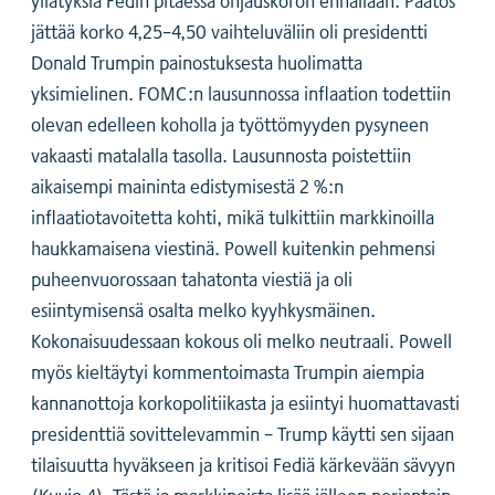
jättää korko 4,25–4,50 vaihteluväliin oli presidentti
Donald Trumpin painostuksesta huolimatta
yksimielinen. FOMC:n lausunnossa inflaation todettiin
olevan edelleen koholla ja työttömyyden pysyneen
vakaasti matalalla tasolla. Lausunnosta poistettiin
aikaisempi maininta edistymisestä 2 %:n
inflaatiotavoitetta kohti, mikä tulkittiin markkinoilla
haukkamaisena viestinä. Powell kuitenkin pehmensi
puheenvuorossaan tahatonta viestiä ja oli
esiintymisensä osalta melko kyyhkysmäinen.
Kokonaisuudessaan kokous oli melko neutraali. Powell
myös kieltäytyi kommentoimasta Trumpin aiempia
kannanottoja korkopolitiikasta ja esiintyi huomattavasti
presidenttiä sovittelevammin – Trump käytti sen sijaan
tilaisuutta hyväkseen ja kritisoi Fediä kärkevään sävyyn
(Kuvio 4). Tästä ja markkinoista lisää jälleen perjantain