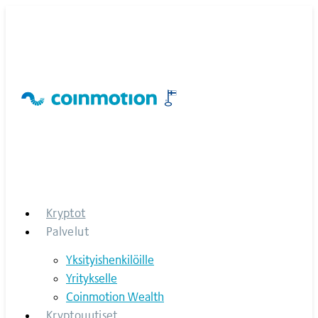
Skip
to
content
Kryptot
Palvelut
Yksityishenkilöille
Yritykselle
Coinmotion Wealth
Kryptouutiset