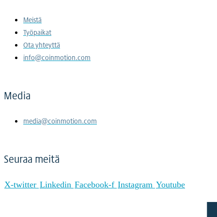
Meistä
Työpaikat
Ota yhteyttä
info@coinmotion.com
Media
media@coinmotion.com
Seuraa meitä
X-twitter
Linkedin
Facebook-f
Instagram
Youtube