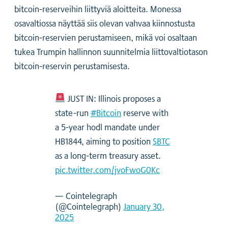
bitcoin-reserveihin liittyviä aloitteita. Monessa
osavaltiossa näyttää siis olevan vahvaa kiinnostusta
bitcoin-reservien perustamiseen, mikä voi osaltaan
tukea Trumpin hallinnon suunnitelmia liittovaltiotason
bitcoin-reservin perustamisesta.
JUST IN: Illinois proposes a
state-run
#Bitcoin
reserve with
a 5-year hodl mandate under
HB1844, aiming to position
$BTC
as a long-term treasury asset.
pic.twitter.com/jvoFwoG0Kc
— Cointelegraph
(@Cointelegraph)
January 30,
2025