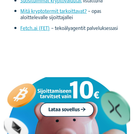
Suosituimmat kryptovaluutat
listattuna
Mitä kryptotermit tarkoittavat?
– opas
aloittelevalle sijoittajallei
Fetch.ai (FET)
– tekoälyagentit palveluksessasi