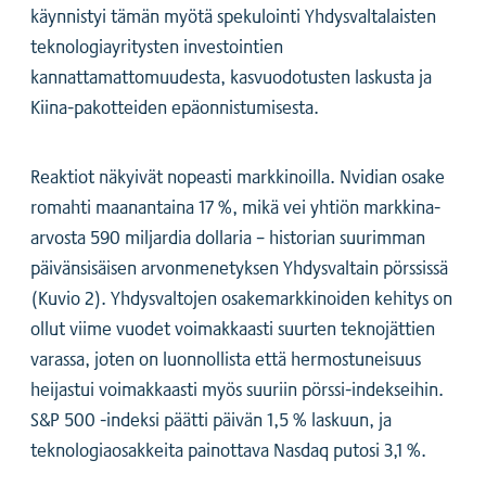
käynnistyi tämän myötä spekulointi Yhdysvaltalaisten
teknologiayritysten investointien
kannattamattomuudesta, kasvuodotusten laskusta ja
Kiina-pakotteiden epäonnistumisesta.
Reaktiot näkyivät nopeasti markkinoilla. Nvidian osake
romahti maanantaina 17 %, mikä vei yhtiön markkina-
arvosta 590 miljardia dollaria – historian suurimman
päivänsisäisen arvonmenetyksen Yhdysvaltain pörssissä
(Kuvio 2). Yhdysvaltojen osakemarkkinoiden kehitys on
ollut viime vuodet voimakkaasti suurten teknojättien
varassa, joten on luonnollista että hermostuneisuus
heijastui voimakkaasti myös suuriin pörssi-indekseihin.
S&P 500 -indeksi päätti päivän 1,5 % laskuun, ja
teknologiaosakkeita painottava Nasdaq putosi 3,1 %.