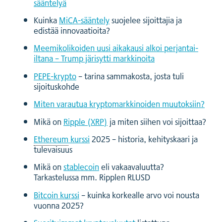
sääntelyä
Kuinka
MiCA-sääntely
suojelee sijoittajia ja
edistää innovaatioita?
Meemikolikoiden uusi aikakausi alkoi perjantai-
iltana – Trump järisytti markkinoita
PEPE-krypto
– tarina sammakosta, josta tuli
sijoituskohde
Miten varautua kryptomarkkinoiden muutoksiin?
Mikä on
Ripple (XRP)
ja miten siihen voi sijoittaa?
Ethereum
kurssi
2025 – historia, kehityskaari ja
tulevaisuus
Mikä on
stablecoin
eli vakaavaluutta?
Tarkastelussa mm. Ripplen RLUSD
Bitcoin kurssi
– kuinka korkealle arvo voi nousta
vuonna 2025?