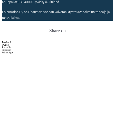
Kauppakatu 39 40100 Jyväskylä, Finland
Coinmotion Oy on Finanssivalvonnan valvoma kryptovarapalvelun tarjoaja ja
maksulaitos.
Share on
Facebook
Twitter
LinkedIn
Telegram
WhatsApp