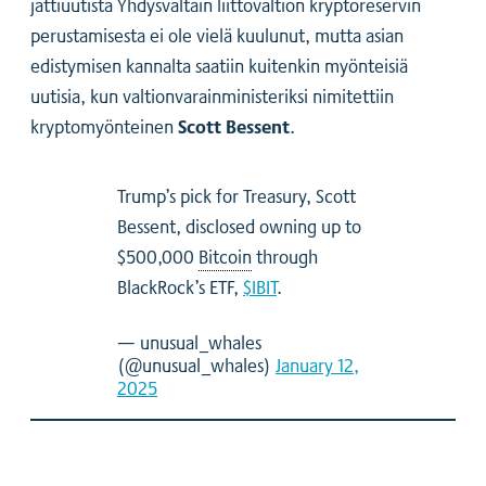
jättiuutista Yhdysvaltain liittovaltion kryptoreservin
perustamisesta ei ole vielä kuulunut, mutta asian
edistymisen kannalta saatiin kuitenkin myönteisiä
uutisia, kun valtionvarainministeriksi nimitettiin
Scott Bessent
kryptomyönteinen
.
Trump’s pick for Treasury, Scott
Bessent, disclosed owning up to
$500,000
Bitcoin
through
BlackRock’s ETF,
$IBIT
.
— unusual_whales
(@unusual_whales)
January 12,
2025