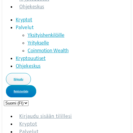
Ohjekeskus
Kryptot
Palvelut
Yksityishenkilöille
Yritykselle
Coinmotion Wealth
Kryptouutiset
Ohjekeskus
Kirjaudu
Rekisteröidy
Choose
a
language
Kirjaudu sisään tilillesi
Kryptot
Palvelut