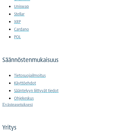
Uniswap
Stellar
XRP
Cardano
POL
Säännöstenmukaisuus
Tietosuojailmoitus
Käyttöehdot
Sääntelyyn liittyvät tiedot
Ohjekeskus
Evästeasetuksesi
Yritys