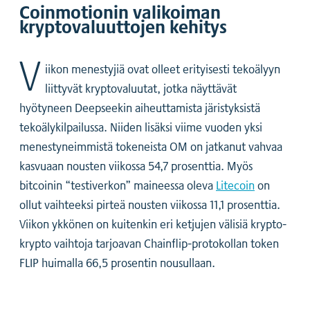
Coinmotionin valikoiman
kryptovaluuttojen kehitys
V
iikon menestyjiä ovat olleet erityisesti tekoälyyn
liittyvät kryptovaluutat, jotka näyttävät
hyötyneen Deepseekin aiheuttamista järistyksistä
tekoälykilpailussa. Niiden lisäksi viime vuoden yksi
menestyneimmistä tokeneista OM on jatkanut vahvaa
kasvuaan nousten viikossa 54,7 prosenttia. Myös
bitcoinin “testiverkon” maineessa oleva
Litecoin
on
ollut vaihteeksi pirteä nousten viikossa 11,1 prosenttia.
Viikon ykkönen on kuitenkin eri ketjujen välisiä krypto-
krypto vaihtoja tarjoavan Chainflip-protokollan token
FLIP huimalla 66,5 prosentin nousullaan.