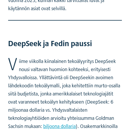
vuonna 2025, kunhan kaikki tarvittavat luvat ja
käytännön asiat ovat selvillä.
DeepSeek ja Fedin paussi
V
iime viikolla kiinalainen tekoälyyritys DeepSeek
nousi valtavan huomion kohteeksi, erityisesti
Yhdysvalloissa. Yllättävintä oli DeepSeekin avoimen
lähdekoodin tekoälymalli, joka kehitettiin murto-osalla
siitä budjetista, jonka amerikkalaiset teknologiajätit
ovat varanneet tekoälyn kehitykseen (DeepSeek: 6
miljoonaa dollaria vs. Yhdysvaltalaisten
teknologiayhtiöiden arvioitu yhteissumma Goldman
Sachsin mukaan:
biljoona dollaria
). Osakemarkkinoilla