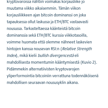
kryptovaroissa nähtiin voimakas korjausliike jo
muutama viikko aikaisemmin. Tämän viikon
korjausliikkeen ajan bitcoin dominanssi on joka
tapauksessa ollut laskussa ja ETH/BTC vastaavasti
nousussa. Tarkasteltaessa käänteistä bitcoin
dominanssia sekä ETH/BTC kurssia viikkotasoilla,
voimme huomata että olemme nähneet laskevien
hintojen kanssa nousevan RSI:n (
Relative Strength
Index
), mikä kielii
bullish divergencestä
eli
mahdollisesta momentumin kääntymisestä (Kuvio 2).
Pidämmekin alternatiivisten kryptovarojen
yliperformointia bitcoiniin verrattuna todennäköisenä
mahdollisen seuraavan noususyklin aikana.