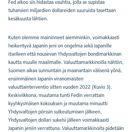
Fed aikoo siis hidastaa vauhtia, jolla se supistaa
tuhansien miljardien dollareiden suuruista tasettaan
kesäkuusta lähtien.
Kuten olemme maininneet aiemminkin, voimakkaasti
heikentyvä Japanin jeni on ongelma sekä Japanille
itselleen että nousevan Yhdysvaltojen bondimarkkinan
kautta muulle maailmalle. Valuuttamarkkinoilla nähtiin,
Suomen aikaa sunnuntain ja maanantain välisenä yönä,
ensimmäinen Japanin viranomaisten
valuuttainterventio sitten vuoden 2022 (Kuvio 3).
Keskiviikkona, muutama tunti Fedin verrattain
kyyhkysmäisen kokouksen ja muutama minuutti
Yhdysvaltojen pörssin sulkeutumisen jälkeen,
Yhdysvaltojen dollari sukelsi jälleen voimakkaasti
Japanin jeniin verrattuna. Valuuttamarkkinoita pidetään