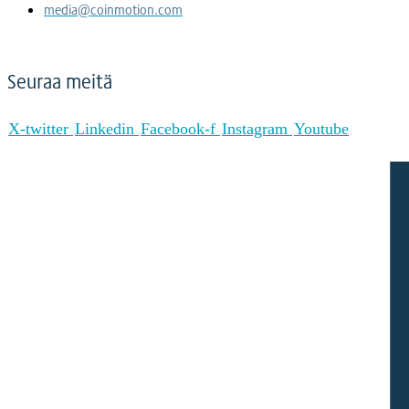
media@coinmotion.com
Seuraa meitä
X-twitter
Linkedin
Facebook-f
Instagram
Youtube