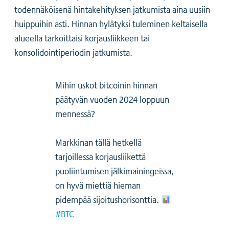
todennäköisenä hintakehityksen jatkumista aina uusiin
huippuihin asti. Hinnan hylätyksi tuleminen keltaisella
alueella tarkoittaisi korjausliikkeen tai
konsolidointiperiodin jatkumista.
Mihin uskot bitcoinin hinnan
päätyvän vuoden 2024 loppuun
mennessä?
Markkinan tällä hetkellä
tarjoillessa korjausliikettä
puoliintumisen jälkimainingeissa,
on hyvä miettiä hieman
pidempää sijoitushorisonttia.
#BTC