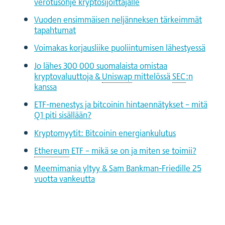
verotusohje kryptosijoittajalle
Vuoden ensimmäisen neljänneksen tärkeimmät
tapahtumat
Voimakas korjausliike puoliintumisen lähestyessä
Jo lähes 300 000 suomalaista omistaa
kryptovaluuttoja &
Uniswap
mittelössä
SEC
:n
kanssa
ETF-menestys ja bitcoinin hintaennätykset – mitä
Q1 piti sisällään?
Kryptomyytit: Bitcoinin energiankulutus
Ethereum
ETF – mikä se on ja miten se toimii?
Meemimania yltyy & Sam Bankman-Friedille 25
vuotta vankeutta