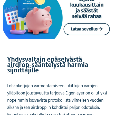
Yhdysvaltain epäselvästä
airdrop-sääntelystä harmia
sijoittajille
Lohkoketjujen varmentamiseen lukittujen varojen
ylläpitoon joustavuutta tarjoava Eigenlayer on ollut yksi
nopeimmin kasvavista protokollista viimeisen vuoden
aikana ja sen airdroppiin kohdistui paljon odotuksia.
Eigenlayer mahdollistaa siis steikattujen varojen