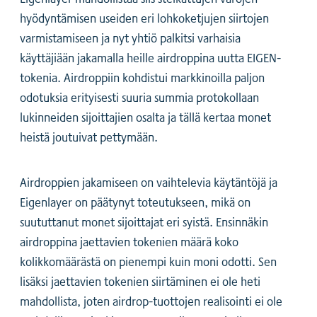
hyödyntämisen useiden eri lohkoketjujen siirtojen
varmistamiseen ja nyt yhtiö palkitsi varhaisia
käyttäjiään jakamalla heille airdroppina uutta EIGEN-
tokenia. Airdroppiin kohdistui markkinoilla paljon
odotuksia erityisesti suuria summia protokollaan
lukinneiden sijoittajien osalta ja tällä kertaa monet
heistä joutuivat pettymään.
Airdroppien jakamiseen on vaihtelevia käytäntöjä ja
Eigenlayer on päätynyt toteutukseen, mikä on
suututtanut monet sijoittajat eri syistä. Ensinnäkin
airdroppina jaettavien tokenien määrä koko
kolikkomäärästä on pienempi kuin moni odotti. Sen
lisäksi jaettavien tokenien siirtäminen ei ole heti
mahdollista, joten airdrop-tuottojen realisointi ei ole