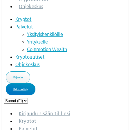
Ohjekeskus
Kryptot
Palvelut
Yksityishenkilöille
Yritykselle
Coinmotion Wealth
Kryptouutiset
Ohjekeskus
Kirjaudu
Rekisteröidy
Choose
a
language
Kirjaudu sisään tilillesi
Kryptot
Palvelut