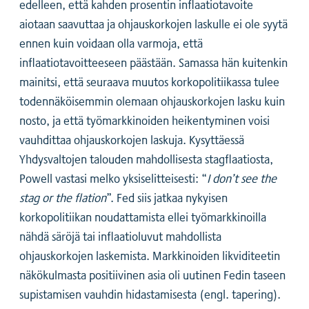
edelleen, että kahden prosentin inflaatiotavoite
aiotaan saavuttaa ja ohjauskorkojen laskulle ei ole syytä
ennen kuin voidaan olla varmoja, että
inflaatiotavoitteeseen päästään. Samassa hän kuitenkin
mainitsi, että seuraava muutos korkopolitiikassa tulee
todennäköisemmin olemaan ohjauskorkojen lasku kuin
nosto, ja että työmarkkinoiden heikentyminen voisi
vauhdittaa ohjauskorkojen laskuja. Kysyttäessä
Yhdysvaltojen talouden mahdollisesta stagflaatiosta,
Powell vastasi melko yksiselitteisesti: “
I don’t see the
stag or the flation
”. Fed siis jatkaa nykyisen
korkopolitiikan noudattamista ellei työmarkkinoilla
nähdä säröjä tai inflaatioluvut mahdollista
ohjauskorkojen laskemista. Markkinoiden likviditeetin
näkökulmasta positiivinen asia oli uutinen Fedin taseen
supistamisen vauhdin hidastamisesta (engl. tapering).