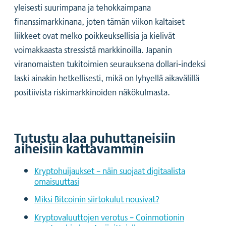
yleisesti suurimpana ja tehokkaimpana
finanssimarkkinana, joten tämän viikon kaltaiset
liikkeet ovat melko poikkeuksellisia ja kielivät
voimakkaasta stressistä markkinoilla. Japanin
viranomaisten tukitoimien seurauksena dollari-indeksi
laski ainakin hetkellisesti, mikä on lyhyellä aikavälillä
positiivista riskimarkkinoiden näkökulmasta.
Tutustu alaa puhuttaneisiin
aiheisiin kattavammin
Kryptohuijaukset – näin suojaat digitaalista
omaisuuttasi
Miksi Bitcoinin siirtokulut nousivat?
Kryptovaluuttojen verotus – Coinmotionin