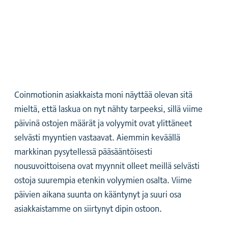
Coinmotionin asiakkaista moni näyttää olevan sitä
mieltä, että laskua on nyt nähty tarpeeksi, sillä viime
päivinä ostojen määrät ja volyymit ovat ylittäneet
selvästi myyntien vastaavat. Aiemmin keväällä
markkinan pysytellessä pääsääntöisesti
nousuvoittoisena ovat myynnit olleet meillä selvästi
ostoja suurempia etenkin volyymien osalta. Viime
päivien aikana suunta on kääntynyt ja suuri osa
asiakkaistamme on siirtynyt dipin ostoon.