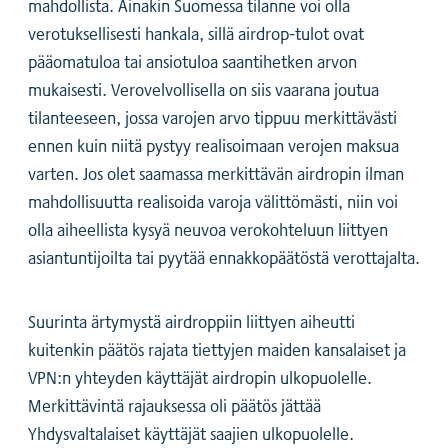
mahdollista. Ainakin Suomessa tilanne voi olla
verotuksellisesti hankala, sillä airdrop-tulot ovat
pääomatuloa tai ansiotuloa saantihetken arvon
mukaisesti. Verovelvollisella on siis vaarana joutua
tilanteeseen, jossa varojen arvo tippuu merkittävästi
ennen kuin niitä pystyy realisoimaan verojen maksua
varten. Jos olet saamassa merkittävän airdropin ilman
mahdollisuutta realisoida varoja välittömästi, niin voi
olla aiheellista kysyä neuvoa verokohteluun liittyen
asiantuntijoilta tai pyytää ennakkopäätöstä verottajalta.
Suurinta ärtymystä airdroppiin liittyen aiheutti
kuitenkin päätös rajata tiettyjen maiden kansalaiset ja
VPN:n yhteyden käyttäjät airdropin ulkopuolelle.
Merkittävintä rajauksessa oli päätös jättää
Yhdysvaltalaiset käyttäjät saajien ulkopuolelle.