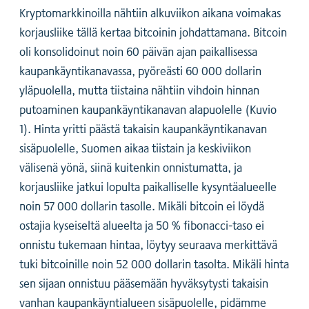
Kryptomarkkinoilla nähtiin alkuviikon aikana voimakas
korjausliike tällä kertaa bitcoinin johdattamana. Bitcoin
oli konsolidoinut noin 60 päivän ajan paikallisessa
kaupankäyntikanavassa, pyöreästi 60 000 dollarin
yläpuolella, mutta tiistaina nähtiin vihdoin hinnan
putoaminen kaupankäyntikanavan alapuolelle (Kuvio
1). Hinta yritti päästä takaisin kaupankäyntikanavan
sisäpuolelle, Suomen aikaa tiistain ja keskiviikon
välisenä yönä, siinä kuitenkin onnistumatta, ja
korjausliike jatkui lopulta paikalliselle kysyntäalueelle
noin 57 000 dollarin tasolle. Mikäli bitcoin ei löydä
ostajia kyseiseltä alueelta ja 50 % fibonacci-taso ei
onnistu tukemaan hintaa, löytyy seuraava merkittävä
tuki bitcoinille noin 52 000 dollarin tasolta. Mikäli hinta
sen sijaan onnistuu pääsemään hyväksytysti takaisin
vanhan kaupankäyntialueen sisäpuolelle, pidämme