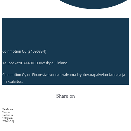
Coinmotion Oy (2469683-1)
Kauppakatu 39 40100 Jyväskylä, Finland
Coinmotion Oy on Finanssivalvonnan valvoma kryptovarapalvelun tarjoaja ja
maksulaitos.
Share on
Facebook
Twitter
LinkedIn
Telegram
WhatsApp