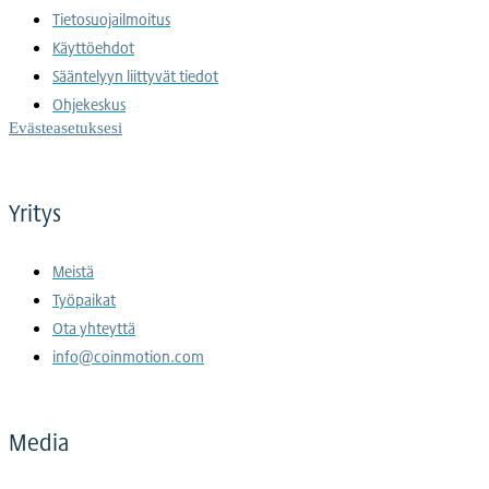
Tietosuojailmoitus
Käyttöehdot
Sääntelyyn liittyvät tiedot
Ohjekeskus
Evästeasetuksesi
Yritys
Meistä
Työpaikat
Ota yhteyttä
info@coinmotion.com
Media