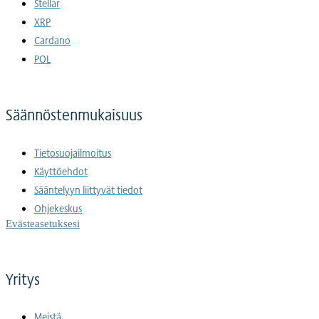
Stellar
XRP
Cardano
POL
Säännöstenmukaisuus
Tietosuojailmoitus
Käyttöehdot
Sääntelyyn liittyvät tiedot
Ohjekeskus
Evästeasetuksesi
Yritys
Meistä