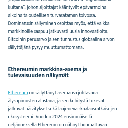
kultana”, johon sijoittajat kääntyvät epävarmoina
aikoina taloudellisen turvasataman toivossa.
Dominanssin säilyminen osoittaa myös, että vaikka
markkinoille saapuu jatkuvasti uusia innovaatioita,
Bitcoinin perusarvo ja sen tunnustus globaalina arvon
säilyttäjänä pysyy muuttumattomana.
Ethereumin markkina-asema ja
tulevaisuuden näkymät
Ethereum
on säilyttänyt asemansa johtavana
älysopimusten alustana, ja sen kehitystä tukevat
jatkuvat päivitykset sekä laajeneva skaalausratkaisujen
ekosysteemi. Vuoden 2024 ensimmäisellä
neljänneksellä Ethereum on nähnyt huomattavaa