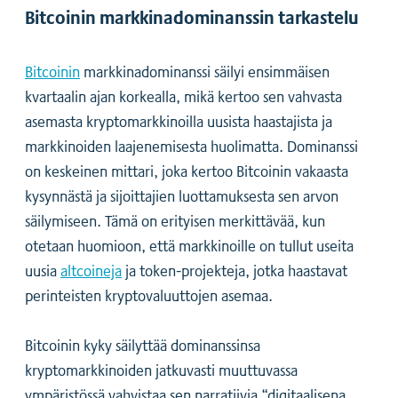
Bitcoinin markkinadominanssin tarkastelu
Bitcoinin
markkinadominanssi säilyi ensimmäisen
kvartaalin ajan korkealla, mikä kertoo sen vahvasta
asemasta kryptomarkkinoilla uusista haastajista ja
markkinoiden laajenemisesta huolimatta. Dominanssi
on keskeinen mittari, joka kertoo Bitcoinin vakaasta
kysynnästä ja sijoittajien luottamuksesta sen arvon
säilymiseen. Tämä on erityisen merkittävää, kun
otetaan huomioon, että markkinoille on tullut useita
uusia
altcoineja
ja token-projekteja, jotka haastavat
perinteisten kryptovaluuttojen asemaa.
Bitcoinin kyky säilyttää dominanssinsa
kryptomarkkinoiden jatkuvasti muuttuvassa
ympäristössä vahvistaa sen narratiivia “digitaalisena