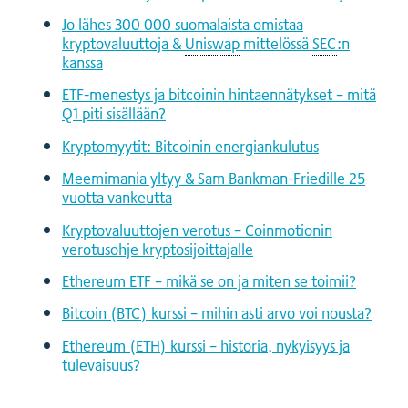
Jo lähes 300 000 suomalaista omistaa
kryptovaluuttoja &
Uniswap
mittelössä
SEC
:n
kanssa
ETF-menestys ja bitcoinin hintaennätykset – mitä
Q1 piti sisällään?
Kryptomyytit: Bitcoinin energiankulutus
Meemimania yltyy & Sam Bankman-Friedille 25
vuotta vankeutta
Kryptovaluuttojen verotus – Coinmotionin
verotusohje kryptosijoittajalle
Ethereum ETF – mikä se on ja miten se toimii?
Bitcoin (BTC) kurssi – mihin asti arvo voi nousta?
Ethereum (ETH) kurssi – historia, nykyisyys ja
tulevaisuus?