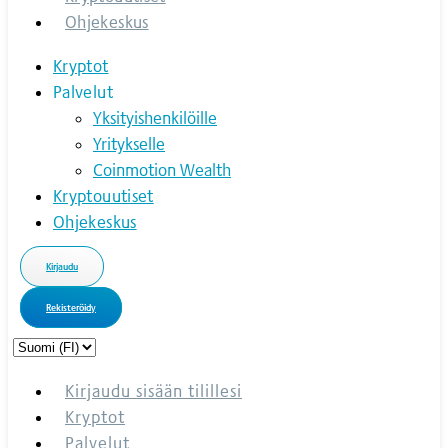
Ohjekeskus
Kryptot
Palvelut
Yksityishenkilöille
Yritykselle
Coinmotion Wealth
Kryptouutiset
Ohjekeskus
Kirjaudu
Rekisteröidy
Choose
a
language
Kirjaudu sisään tilillesi
Kryptot
Palvelut