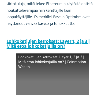
siirtokuluja, mikä tekee Ethereumin käytöstä entistä
houkuttelevampaa niin kehittäjille kuin
loppukäyttäjille. Esimerkiksi Base ja Optimism ovat
näyttäneet vahvaa kasvua ja tehokkuutta.
Lohkoketjujen kerrokset: Layer 1, 2 ja 3 |
Mitä eroa lohkoketjuilla on?
Lohkoketjujen kerrokset: Layer 1, 2 ja 3 |
Mitä eroa lohkoketjuilla on? | Coinmotion
Wealth