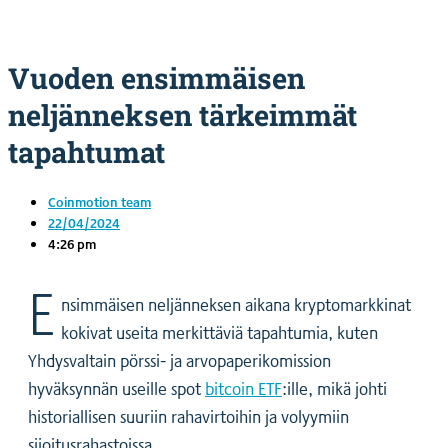
Vuoden ensimmäisen
neljänneksen tärkeimmät
tapahtumat
Coinmotion team
22/04/2024
4:26 pm
E
nsimmäisen neljänneksen aikana kryptomarkkinat
kokivat useita merkittäviä tapahtumia, kuten
Yhdysvaltain pörssi- ja arvopaperikomission
hyväksynnän useille spot
bitcoin ETF
:ille, mikä johti
historiallisen suuriin rahavirtoihin ja volyymiin
sijoitusrahastoissa.