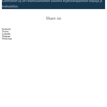
Coinmotion Oy on Finanssivalvonnan valvoma kryptovarapalvelun tarjoaja ja
maksulaitos.
Share on
Facebook
Twitter
LinkedIn
Telegram
WhatsApp