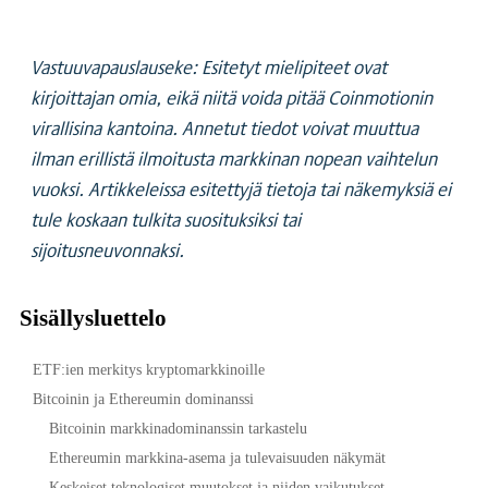
Vastuuvapauslauseke: Esitetyt mielipiteet ovat
kirjoittajan omia, eikä niitä voida pitää Coinmotionin
virallisina kantoina. Annetut tiedot voivat muuttua
ilman erillistä ilmoitusta markkinan nopean vaihtelun
vuoksi. Artikkeleissa esitettyjä tietoja tai näkemyksiä ei
tule koskaan tulkita suosituksiksi tai
sijoitusneuvonnaksi.
Sisällysluettelo
ETF:ien merkitys kryptomarkkinoille
Bitcoinin ja Ethereumin dominanssi
Bitcoinin markkinadominanssin tarkastelu
Ethereumin markkina-asema ja tulevaisuuden näkymät
Keskeiset teknologiset muutokset ja niiden vaikutukset