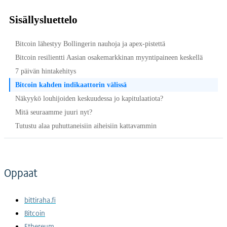
Sisällysluettelo
Bitcoin lähestyy Bollingerin nauhoja ja apex-pistettä
Bitcoin resilientti Aasian osakemarkkinan myyntipaineen keskellä
7 päivän hintakehitys
Bitcoin kahden indikaattorin välissä
Näkyykö louhijoiden keskuudessa jo kapitulaatiota?
Mitä seuraamme juuri nyt?
Tutustu alaa puhuttaneisiin aiheisiin kattavammin
Oppaat
bittiraha.fi
Bitcoin
Ethereum