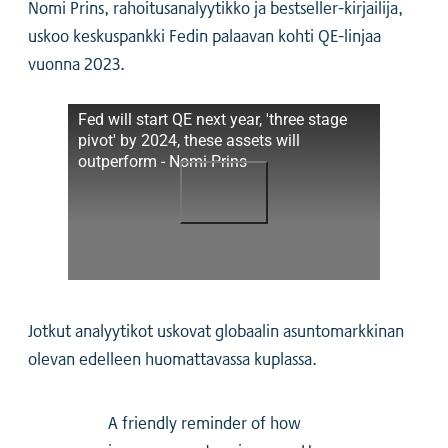
Nomi Prins, rahoitusanalyytikko ja bestseller-kirjailija,
uskoo keskuspankki Fedin palaavan kohti QE-linjaa
vuonna 2023.
Fed will start QE next year, 'three stage
pivot' by 2024, these assets will
outperform - Nomi Prins
Jotkut analyytikot uskovat globaalin asuntomarkkinan
olevan edelleen huomattavassa kuplassa.
A friendly reminder of how