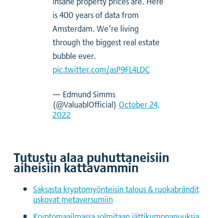
insane property prices are. Here
is 400 years of data from
Amsterdam. We're living
through the biggest real estate
bubble ever.
pic.twitter.com/asP9FL4LDC
— Edmund Simms
(@ValuablOfficial)
October 24,
2022
Tutustu alaa puhuttaneisiin
aiheisiin kattavammin
Saksasta kryptomyönteisin talous & ruokabrändit
uskovat metaversumiin
Kryptomaailmassa solmitaan jättikumppanuuksia