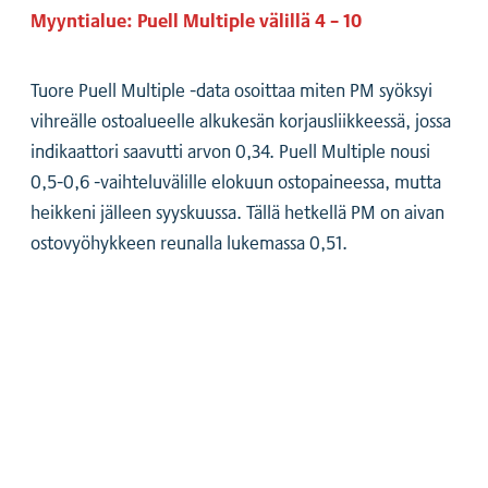
Myyntialue: Puell Multiple välillä 4 – 10
Tuore Puell Multiple -data osoittaa miten PM syöksyi
vihreälle ostoalueelle alkukesän korjausliikkeessä, jossa
indikaattori saavutti arvon 0,34. Puell Multiple nousi
0,5-0,6 -vaihteluvälille elokuun ostopaineessa, mutta
heikkeni jälleen syyskuussa. Tällä hetkellä PM on aivan
ostovyöhykkeen reunalla lukemassa 0,51.