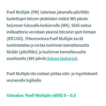
Puell Multiple (PM) lasketaan jakamalla päivittäin
tuotettujen bitcoin-yksiköiden määrä 365 päivän
tarjonnan liukuvalla keskiarvolla (MA), tästä saatua
indikaattoria verrataan yleensä bitcoinin spot-hintaan
(BTCUSD). Yhteenvetona Puell Multiple kerää
louhintadataa ja vertaa louhinnan kannattavuutta
tänään (päivittäin) ja louhinnan kannattavuutta
vuositasolla (365 päivän
liukuva keskiarvo
).
Puell Multiple:sta voidaan johtaa osto- ja myyntialueet
seuraavalla logiikalla:
Ostoalue: Puell Multiple välillä 0 – 0,5