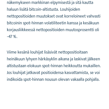
näkemykseen markkinan elpymisestä ja sitä kautta
haluun lisätä bitcoin-altistusta. Louhijoiden
nettopositioiden muutokset ovat korreloineet vahvasti
bitcoinin spot-hinnan volatiliteetin kanssa ja kesäkuun
korjausliikkeessä nettopositioiden muutosprosentti oli
-47 %.
Viime kesänä louhijat lisäsivät nettopositioitaan
heinäkuun lyhyen härkäsyklin aikana ja laskivat jälkeen
altistustaan elokuun spot-hinnan heikkoutta mukaillen.
Jos louhijat jatkavat positioidensa kasvattamista, se voi
indikoida spot-hinnan nousun olevan vakaalla pohjalla.