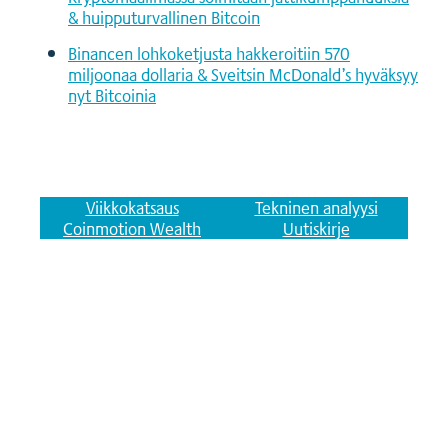
& huipputurvallinen Bitcoin
Binancen lohkoketjusta hakkeroitiin 570
miljoonaa dollaria & Sveitsin McDonald’s hyväksyy
nyt Bitcoinia
Viikkokatsaus
Tekninen analyysi
Coinmotion Wealth
Uutiskirje