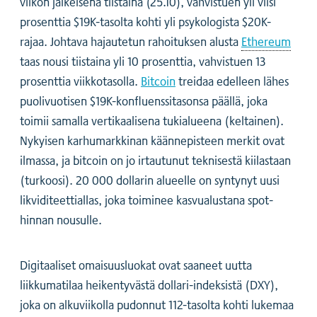
viikon jälkeisenä tiistaina (25.10), vahvistuen yli viisi
prosenttia $19K-tasolta kohti yli psykologista $20K-
rajaa. Johtava hajautetun rahoituksen alusta
Ethereum
taas nousi tiistaina yli 10 prosenttia, vahvistuen 13
prosenttia viikkotasolla.
Bitcoin
treidaa edelleen lähes
puolivuotisen $19K-konfluenssitasonsa päällä, joka
toimii samalla vertikaalisena tukialueena (keltainen).
Nykyisen karhumarkkinan käännepisteen merkit ovat
ilmassa, ja bitcoin on jo irtautunut teknisestä kiilastaan
(turkoosi). 20 000 dollarin alueelle on syntynyt uusi
likviditeettiallas, joka toiminee kasvualustana spot-
hinnan nousulle.
Digitaaliset omaisuusluokat ovat saaneet uutta
liikkumatilaa heikentyvästä dollari-indeksistä (DXY),
joka on alkuviikolla pudonnut 112-tasolta kohti lukemaa