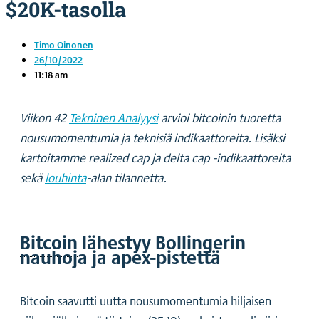
$20K-tasolla
Timo Oinonen
26/10/2022
11:18 am
Viikon 42
Tekninen Analyysi
arvioi bitcoinin tuoretta
nousumomentumia ja teknisiä indikaattoreita. Lisäksi
kartoitamme realized cap ja delta cap -indikaattoreita
sekä
louhinta
-alan tilannetta.
Bitcoin
lähestyy Bollingerin
nauhoja ja apex-pistettä
Bitcoin saavutti uutta nousumomentumia hiljaisen