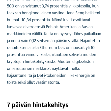
500 on vahvistunut 3,74 prosenttia viikkotasolla, kun
taas sen hongkongilainen vastine Hang Seng heikkeni
huimat -10,34 prosenttia. Nämä luvut osoittavat
kasvavaa divergenssiä Pohjois-Amerikan ja Aasian
markkinoiden välillä. Kulta on pysynyt lähes paikallaan
ja nousi vain 0,12 seitsemän päivän sisällä. Hajautetun
rahoituksen alusta Ethereum taas on noussut yli 10
prosenttia viime viikosta, irtautuen selvästi muiden
kryptojen hintakehityksestä. Muuten digitaalisten
omaisuuserien markkinat näyttävät melko
hajaantuneilta ja
DeFi
-tokeneiden liike-energia on
toistaiseksi ollut vaatimatonta.
7 päivän hintakehitys