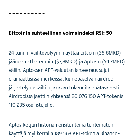
– – – – – – – – – –
Bitcoinin suhteellinen voimaindeksi RSI: 50
24 tunnin vaihtovolyymi näyttää bitcoin ($6,6MRD)
jääneen Ethereumin ($7,8MRD) ja Aptosin ($4,7MRD)
väliin. Aptoksen APT-valuutan lanseeraus sujui
dramaattisissa merkeissä, kun epäselvän airdrop-
järjestelyn epäiltiin jakavan tokeneita epätasaisesti.
Airdropissa jaettiin yhteensä 20 076 150 APT-tokenia
110 235 osallistujalle.
Aptos-ketjun historian ensitunteina tuntematon
käyttäjä myi kerralla 189 568 APT-tokenia Binance-