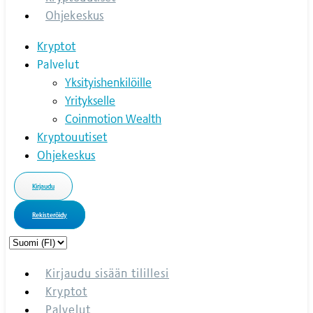
Ohjekeskus
Kryptot
Palvelut
Yksityishenkilöille
Yritykselle
Coinmotion Wealth
Kryptouutiset
Ohjekeskus
Kirjaudu
Rekisteröidy
Choose
a
language
Kirjaudu sisään tilillesi
Kryptot
Palvelut