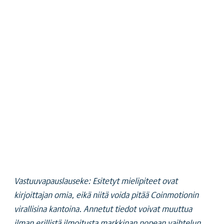
Vastuuvapauslauseke: Esitetyt mielipiteet ovat
kirjoittajan omia, eikä niitä voida pitää Coinmotionin
virallisina kantoina. Annetut tiedot voivat muuttua
ilman erillistä ilmoitusta markkinan nopean vaihtelun