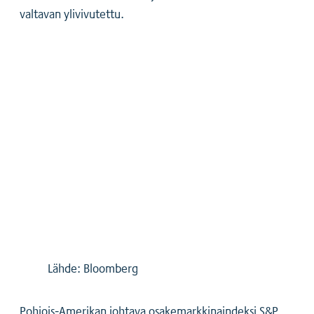
valtavan ylivivutettu.
Lähde: Bloomberg
Pohjois-Amerikan johtava osakemarkkinaindeksi S&P