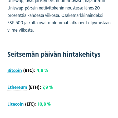
Uniswap
, ovat piristyneet huomattavasti, hajautetun
Uniswap-pörssin natiivitokenin noustessa lähes 20
prosenttia kahdessa viikossa. Osakemarkkinaindeksi
S&P 500 ja kulta ovat molemmat jatkaneet elpymistään
viime viikosta.
Seitsemän päivän hintakehitys
Bitcoin
(BTC):
4,9 %
Ethereum
(ETH):
7,9 %
Litecoin
(LTC):
10,8 %