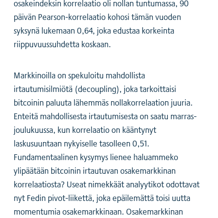
osakeindeksin korrelaatio oli nollan tuntumassa, 90
päivän Pearson-korrelaatio kohosi tämän vuoden
syksynä lukemaan 0,64, joka edustaa korkeinta
riippuvuussuhdetta koskaan.
Markkinoilla on spekuloitu mahdollista
irtautumisilmiötä (decoupling), joka tarkoittaisi
bitcoinin paluuta lähemmäs nollakorrelaation juuria.
Enteitä mahdollisesta irtautumisesta on saatu marras-
joulukuussa, kun korrelaatio on kääntynyt
laskusuuntaan nykyiselle tasolleen 0,51.
Fundamentaalinen kysymys lienee haluammeko
ylipäätään bitcoinin irtautuvan osakemarkkinan
korrelaatiosta? Useat nimekkäät analyytikot odottavat
nyt Fedin pivot-liikettä, joka epäilemättä toisi uutta
momentumia osakemarkkinaan. Osakemarkkinan