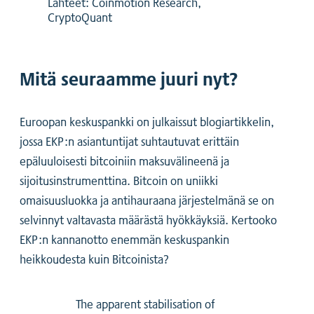
Lähteet: Coinmotion Research,
CryptoQuant
Mitä seuraamme juuri nyt?
Euroopan keskuspankki on julkaissut blogiartikkelin,
jossa EKP:n asiantuntijat suhtautuvat erittäin
epäluuloisesti bitcoiniin maksuvälineenä ja
sijoitusinstrumenttina. Bitcoin on uniikki
omaisuusluokka ja antihauraana järjestelmänä se on
selvinnyt valtavasta määrästä hyökkäyksiä. Kertooko
EKP:n kannanotto enemmän keskuspankin
heikkoudesta kuin Bitcoinista?
The apparent stabilisation of