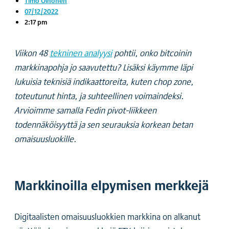
Timo Oinonen
07/12/2022
2:17 pm
Viikon 48
tekninen analyysi
pohtii, onko bitcoinin
markkinapohja jo saavutettu? Lisäksi käymme läpi
lukuisia teknisiä indikaattoreita, kuten chop zone,
toteutunut hinta, ja suhteellinen voimaindeksi.
Arvioimme samalla Fedin pivot-liikkeen
todennäköisyyttä ja sen seurauksia korkean betan
omaisuusluokille.
Markkinoilla elpymisen merkkejä
Digitaalisten omaisuusluokkien markkina on alkanut