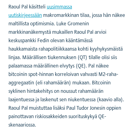
Raoul Pal käsitteli
uusimmassa
uutiskirjeessään
makromarkkinan tilaa, jossa hän näkee
maltillista optimismia. Luke Gromenin
markkinanäkemystä mukaillen Raoul Pal arvioi
keskuspankki Fedin olevan kääntämässä
haukkamaista rahapolitiikkaansa kohti kyyhykysmäistä
linjaa. Määrällisen tiukennuksen (QT) tilalle olisi siis
palaamassa määrällinen elvytys (QE). Pal näkee
bitcoinin spot-hinnan korreloivan vahvasti M2-raha-
aggregaatin (eli rahamäärän) mukaan. Bitcoinin
syklinen hintakehitys on noussut rahamäärän
laajentuessa ja laskenut sen niukentuessa (kaavio alla).
Raoul Pal muistuttaa lisäksi Paul Tudor Jonesin oppien
painottavan riskiosakkeiden suorituskykyä QE-
skenaariossa.