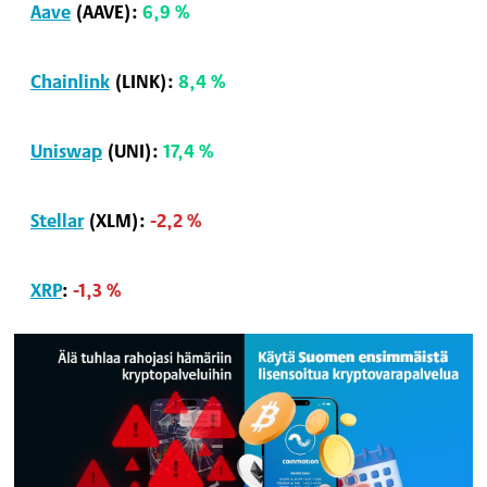
Aave
(AAVE):
6,9 %
Chainlink
(LINK):
8,4 %
Uniswap
(UNI):
17,4 %
Stellar
(XLM):
-2,2 %
XRP
:
-1,3 %