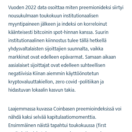
Vuoden 2022 data osoittaa miten preemionideksi siirtyi
nousukulmaan toukokuun institutionaalisen
myyntipaineen jälkeen ja indeksi on korreloinut
käänteisesti bitcoinin spot-hinnan kanssa. Suurin
institutionaalinen kiinnostus tulee tällä hetkellä
yhdysvaltalaisten sijoittajien suunnalta, vaikka
markkinat ovat edelleen epävarmat. Samaan aikaan
aasialaiset sijoittajat ovat edelleen suhteellisen
negatiivisia Kiinan aiemmin käyttöönotetun
kryptovaluuttakiellon, zero covid -politiikan ja
hidastuvan lokaalin kasvun takia.
Laajemmassa kuvassa Coinbasen preemioindeksissä voi
nähdä kaksi selvää kapitulaatiomomenttia.
Ensimmäinen näistä tapahtui toukokuussa (first