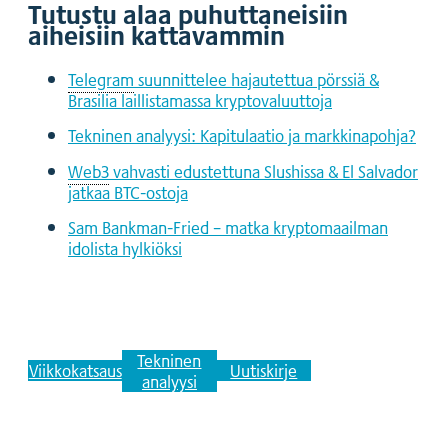
Tutustu alaa puhuttaneisiin
aiheisiin kattavammin
Telegram
suunnittelee hajautettua pörssiä &
Brasilia laillistamassa kryptovaluuttoja
Tekninen analyysi: Kapitulaatio ja markkinapohja?
Web3
vahvasti edustettuna Slushissa & El Salvador
jatkaa BTC-ostoja
Sam Bankman-Fried – matka kryptomaailman
idolista hylkiöksi
Tekninen
Viikkokatsaus
Uutiskirje
analyysi