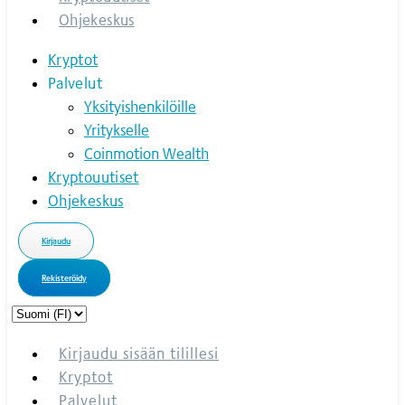
Ohjekeskus
Kryptot
Palvelut
Yksityishenkilöille
Yritykselle
Coinmotion Wealth
Kryptouutiset
Ohjekeskus
Kirjaudu
Rekisteröidy
Choose
a
language
Kirjaudu sisään tilillesi
Kryptot
Palvelut