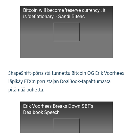
Bitcoin will become 'reserve currency', it
is 'deflationary' - Sandi Bitenc
ShapeShift-pörssistä tunnettu Bitcoin OG Erik Voorhees
läpikäy FTX:n perustajan DealBook-tapahtumassa
pitämää puhetta.
Erik Voorhees Breaks Down SBF's
Dealbook Speech