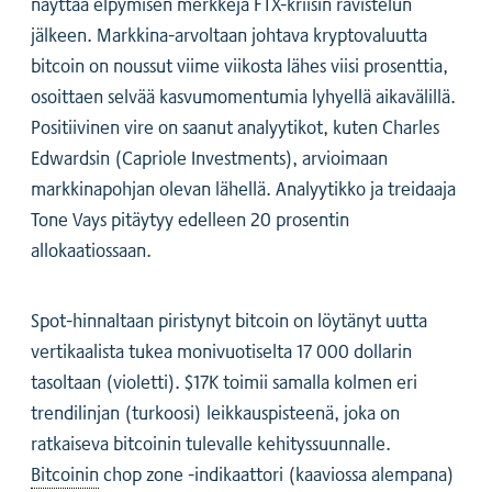
näyttää elpymisen merkkejä FTX-kriisin ravistelun
jälkeen. Markkina-arvoltaan johtava kryptovaluutta
bitcoin on noussut viime viikosta lähes viisi prosenttia,
osoittaen selvää kasvumomentumia lyhyellä aikavälillä.
Positiivinen vire on saanut analyytikot, kuten Charles
Edwardsin (Capriole Investments), arvioimaan
markkinapohjan olevan lähellä. Analyytikko ja treidaaja
Tone Vays pitäytyy edelleen 20 prosentin
allokaatiossaan.
Spot-hinnaltaan piristynyt bitcoin on löytänyt uutta
vertikaalista tukea monivuotiselta 17 000 dollarin
tasoltaan (violetti). $17K toimii samalla kolmen eri
trendilinjan (turkoosi) leikkauspisteenä, joka on
ratkaiseva bitcoinin tulevalle kehityssuunnalle.
Bitcoinin
chop zone -indikaattori (kaaviossa alempana)