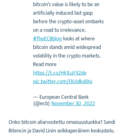
bitcoin’s value is likely to be an
artificially induced last gasp
before the crypto-asset embarks
on a road to irrelevance.
#TheECBblog
looks at where
bitcoin stands amid widespread
volatility in the crypto markets.
Read more
https://t.co/Hk1LuYX2de
pic.twitter.com/I3Uidks8Xo
— European Central Bank
(@ecb)
November 30, 2022
Onko bitcoin aliarvostettu omaisuusluokka? Sandi
Bitencin ja David Linin seikkaperäinen keskustelu.