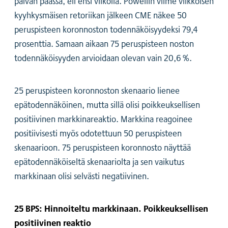
päivän päässä, eli ensi viikolla. Powellin viime viikkoisen
kyyhkysmäisen retoriikan jälkeen CME näkee 50
peruspisteen koronnoston todennäköisyydeksi 79,4
prosenttia. Samaan aikaan 75 peruspisteen noston
todennäköisyyden arvioidaan olevan vain 20,6 %.
25 peruspisteen koronnoston skenaario lienee
epätodennäköinen, mutta sillä olisi poikkeuksellisen
positiivinen markkinareaktio. Markkina reagoinee
positiivisesti myös odotettuun 50 peruspisteen
skenaarioon. 75 peruspisteen koronnosto näyttää
epätodennäköiseltä skenaariolta ja sen vaikutus
markkinaan olisi selvästi negatiivinen.
25 BPS: Hinnoiteltu markkinaan. Poikkeuksellisen
positiivinen reaktio