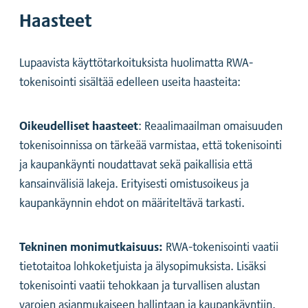
Haasteet
Lupaavista käyttötarkoituksista huolimatta RWA-
tokenisointi sisältää edelleen useita haasteita:
Oikeudelliset haasteet
: Reaalimaailman omaisuuden
tokenisoinnissa on tärkeää varmistaa, että tokenisointi
ja kaupankäynti noudattavat sekä paikallisia että
kansainvälisiä lakeja. Erityisesti omistusoikeus ja
kaupankäynnin ehdot on määriteltävä tarkasti.
Tekninen monimutkaisuus:
RWA-tokenisointi vaatii
tietotaitoa lohkoketjuista ja älysopimuksista. Lisäksi
tokenisointi vaatii tehokkaan ja turvallisen alustan
varojen asianmukaiseen hallintaan ja kaupankäyntiin.