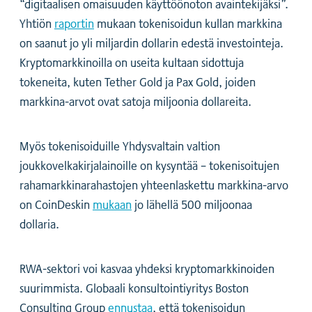
“digitaalisen omaisuuden käyttöönoton avaintekijäksi”.
Yhtiön
raportin
mukaan tokenisoidun kullan markkina
on saanut jo yli miljardin dollarin edestä investointeja.
Kryptomarkkinoilla on useita kultaan sidottuja
tokeneita, kuten Tether Gold ja Pax Gold, joiden
markkina-arvot ovat satoja miljoonia dollareita.
Myös tokenisoiduille Yhdysvaltain valtion
joukkovelkakirjalainoille on kysyntää – tokenisoitujen
rahamarkkinarahastojen yhteenlaskettu markkina-arvo
on CoinDeskin
mukaan
jo lähellä 500 miljoonaa
dollaria.
RWA-sektori voi kasvaa yhdeksi kryptomarkkinoiden
suurimmista. Globaali konsultointiyritys Boston
Consulting Group
ennustaa
, että tokenisoidun