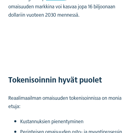
omaisuuden markkina voi kasvaa jopa 16 biljoonaan
dollariin vuoteen 2030 mennessä.
Tokenisoinnin hyvät puolet
Reaalimaailman omaisuuden tokenisoinnissa on monia
etuja:
Kustannuksien pienentyminen
Perinteisen omaisuuden osto- ja myyntiprosessin