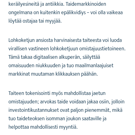
keräilyesineitä ja antiikkia. Taidemarkkinoiden
ongelmana on kuitenkin epälikvidiys – voi olla vaikeaa
löytää ostajaa tai myyjää.
Lohkoketjun ansiosta harvinaisesta taiteesta voi luoda
virallisen vastineen lohkoketjuun omistajuustietoineen.
Tämä takaa digitaalisen alkuperän, säilyttää
omaisuuden niukkuuden ja tuo maailmanlaajuiset
markkinat muutaman klikkauksen päähän.
Taiteen tokenisointi myös mahdollistaa jaetun
omistajuuden; arvokas taide voidaan jakaa osiin, jolloin
investointikustannukset ovat paljon pienemmät, mikä
tuo taideteoksen isomman joukon saataville ja
helpottaa mahdollisesti myyntiä.