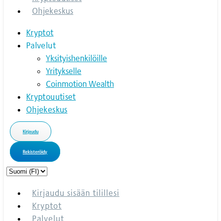
Ohjekeskus
Kryptot
Palvelut
Yksityishenkilöille
Yritykselle
Coinmotion Wealth
Kryptouutiset
Ohjekeskus
Kirjaudu
Rekisteröidy
Choose
a
language
Kirjaudu sisään tilillesi
Kryptot
Palvelut