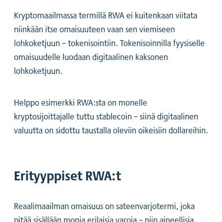
Kryptomaailmassa termillä RWA ei kuitenkaan viitata
niinkään itse omaisuuteen vaan sen viemiseen
lohkoketjuun – tokenisointiin. Tokenisoinnilla fyysiselle
omaisuudelle luodaan digitaalinen kaksonen
lohkoketjuun.
Helppo esimerkki RWA:sta on monelle
kryptosijoittajalle tuttu stablecoin – siinä digitaalinen
valuutta on sidottu taustalla oleviin oikeisiin dollareihin.
Erityyppiset RWA:t
Reaalimaailman omaisuus on sateenvarjotermi, joka
pitää sisällään monia erilaisia varoja – niin aineellisia