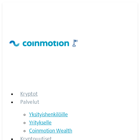
Skip
to
content
Kryptot
Palvelut
Yksityishenkilöille
Yritykselle
Coinmotion Wealth
Kryptouutiset