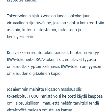
Tokenisoinnin ajatuksena on luoda lohkoketjuun
virtuaalinen sijoitusväline, joka on sidottu konkreettisiin
asioihin, kuten kiinteistöihin, taiteeseen ja
keräilyesineisiin.
Kun vaikkapa asunto tokenisoidaan, tuloksena syntyy
RWA-tokeneita. RWA-tokenit siis edustavat fyysistä
omaisuutta kryptomaailmassa. RWA-token on fyysisen
omaisuuden digitaalinen kopio.
Jos aiemmin mainittu Picasson maalaus olisi
tokenisoitu, 1 000 ihmistä voisi helposti käydä kauppaa
omilla osuuksillaan ilman, että heidän tarvitsisi tehdä
yhteistyötä muiden omistajien kanssa.