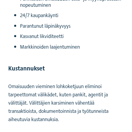
nopeutuminen
24/7 kaupankäynti
Parantunut läpinäkyvyys
Kasvanut likviditeetti
Markkinoiden laajentuminen
Kustannukset
Omaisuuden vieminen lohkoketjuun eliminoi
tarpeettomat välikädet, kuten pankit, agentit ja
välittäjät. Välittäjien karsiminen vähentää
transaktioista, dokumentoinnista ja työtunneista
aiheutuvia kustannuksia.