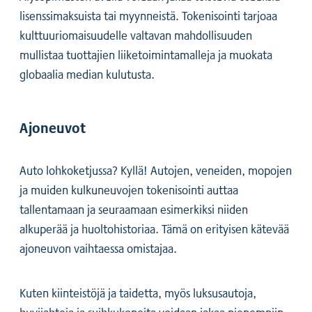
lisenssimaksuista tai myynneistä. Tokenisointi tarjoaa
kulttuuriomaisuudelle valtavan mahdollisuuden
mullistaa tuottajien liiketoimintamalleja ja muokata
globaalia median kulutusta.
Ajoneuvot
‍Auto lohkoketjussa? Kyllä! Autojen, veneiden, mopojen
ja muiden kulkuneuvojen tokenisointi auttaa
tallentamaan ja seuraamaan esimerkiksi niiden
alkuperää ja huoltohistoriaa. Tämä on erityisen kätevää
ajoneuvon vaihtaessa omistajaa.
Kuten kiinteistöjä ja taidetta, myös luksusautoja,
huvijahteja ja suihkukoneita voidaan jakaa pienempiin