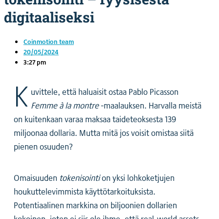
digitaaliseksi
Coinmotion team
20/05/2024
3:27 pm
K
uvittele, että haluaisit ostaa Pablo Picasson
Femme à la montre
-maalauksen. Harvalla meistä
on kuitenkaan varaa maksaa taideteoksesta 139
miljoonaa dollaria. Mutta mitä jos voisit omistaa siitä
pienen osuuden?
Omaisuuden
tokenisointi
on yksi lohkoketjujen
houkuttelevimmista käyttötarkoituksista.
Potentiaalinen markkina on biljoonien dollarien
kokoinen, joten ei siis ole ihme, että real-world assets