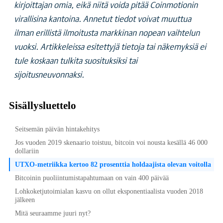
kirjoittajan omia, eikä niitä voida pitää Coinmotionin
virallisina kantoina. Annetut tiedot voivat muuttua
ilman erillistä ilmoitusta markkinan nopean vaihtelun
vuoksi. Artikkeleissa esitettyjä tietoja tai näkemyksiä ei
tule koskaan tulkita suosituksiksi tai
sijoitusneuvonnaksi.
Sisällysluettelo
Seitsemän päivän hintakehitys
Jos vuoden 2019 skenaario toistuu, bitcoin voi nousta kesällä 46 000
dollariin
UTXO-metriikka kertoo 82 prosenttia holdaajista olevan voitolla
Bitcoinin puoliintumistapahtumaan on vain 400 päivää
Lohkoketjutoimialan kasvu on ollut eksponentiaalista vuoden 2018
jälkeen
Mitä seuraamme juuri nyt?