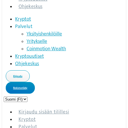
Ohjekeskus
Kryptot
Palvelut
Yksityishenkilöille
Yritykselle
Coinmotion Wealth
Kryptouutiset
Ohjekeskus
Kirjaudu
Rekisteröidy
Choose
a
language
Kirjaudu sisään tilillesi
Kryptot
Palvelut