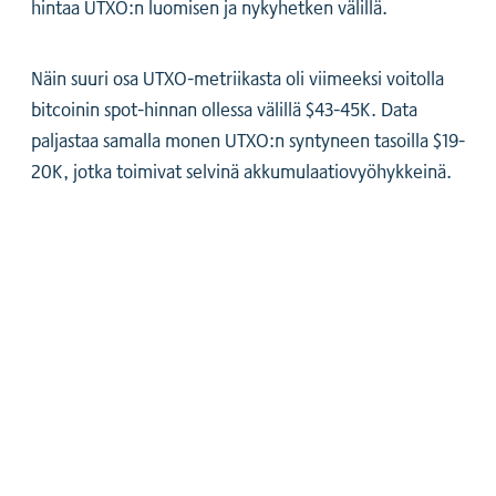
hintaa UTXO:n luomisen ja nykyhetken välillä.
Näin suuri osa UTXO-metriikasta oli viimeeksi voitolla
bitcoinin spot-hinnan ollessa välillä $43-45K. Data
paljastaa samalla monen UTXO:n syntyneen tasoilla $19-
20K, jotka toimivat selvinä akkumulaatiovyöhykkeinä.