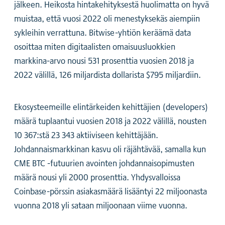
jälkeen. Heikosta hintakehityksestä huolimatta on hyvä
muistaa, että vuosi 2022 oli menestyksekäs aiempiin
sykleihin verrattuna. Bitwise-yhtiön keräämä data
osoittaa miten digitaalisten omaisuusluokkien
markkina-arvo nousi 531 prosenttia vuosien 2018 ja
2022 välillä, 126 miljardista dollarista $795 miljardiin.
Ekosysteemeille elintärkeiden kehittäjien (developers)
määrä tuplaantui vuosien 2018 ja 2022 välillä, nousten
10 367:stä 23 343 aktiiviseen kehittäjään.
Johdannaismarkkinan kasvu oli räjähtävää, samalla kun
CME BTC -futuurien avointen johdannaisopimusten
määrä nousi yli 2000 prosenttia. Yhdysvalloissa
Coinbase-pörssin asiakasmäärä lisääntyi 22 miljoonasta
vuonna 2018 yli sataan miljoonaan viime vuonna.