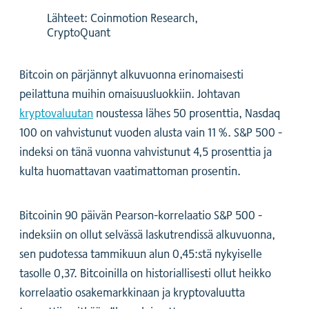
Lähteet: Coinmotion Research,
CryptoQuant
Bitcoin on pärjännyt alkuvuonna erinomaisesti
peilattuna muihin omaisuusluokkiin. Johtavan
kryptovaluutan
noustessa lähes 50 prosenttia, Nasdaq
100 on vahvistunut vuoden alusta vain 11 %. S&P 500 -
indeksi on tänä vuonna vahvistunut 4,5 prosenttia ja
kulta huomattavan vaatimattoman prosentin.
Bitcoinin 90 päivän Pearson-korrelaatio S&P 500 -
indeksiin on ollut selvässä laskutrendissä alkuvuonna,
sen pudotessa tammikuun alun 0,45:stä nykyiselle
tasolle 0,37. Bitcoinilla on historiallisesti ollut heikko
korrelaatio osakemarkkinaan ja kryptovaluutta