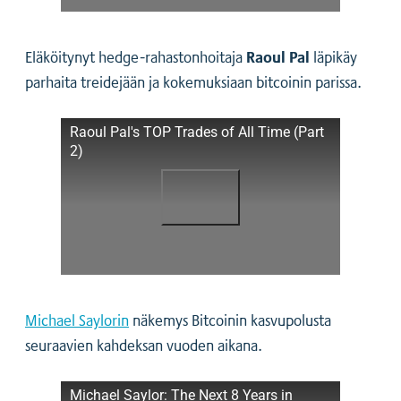
Raoul Pal
Eläköitynyt hedge-rahastonhoitaja
läpikäy
parhaita treidejään ja kokemuksiaan bitcoinin parissa.
Raoul Pal's TOP Trades of All Time (Part
2)
Michael Saylorin
näkemys Bitcoinin kasvupolusta
seuraavien kahdeksan vuoden aikana.
Michael Saylor
: The Next 8 Years in