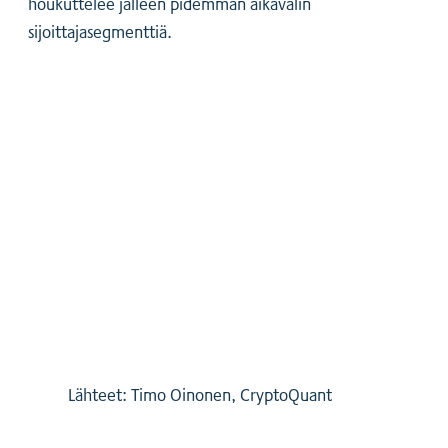
houkuttelee jälleen pidemmän aikavälin
sijoittajasegmenttiä.
Lähteet: Timo Oinonen, CryptoQuant