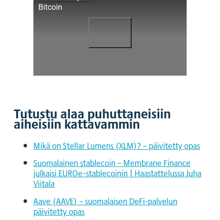
Bitcoin
Tutustu alaa puhuttaneisiin
aiheisiin kattavammin
Mikä on Stellar Lumens (XLM)? – päivitetty opas
Suomalainen stablecoin – Membrane Finance
julkaisi EUROe-stablecoinin | Haastattelussa Juha
Viitala
Aave (AAVE) – suomalaisen DeFi-palvelun
päivitetty opas