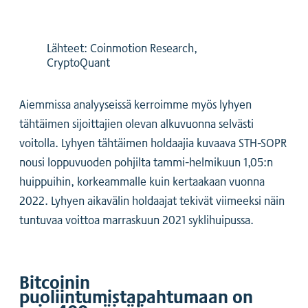
Lähteet: Coinmotion Research,
CryptoQuant
Aiemmissa analyyseissä kerroimme myös lyhyen
tähtäimen sijoittajien olevan alkuvuonna selvästi
voitolla. Lyhyen tähtäimen holdaajia kuvaava STH-SOPR
nousi loppuvuoden pohjilta tammi-helmikuun 1,05:n
huippuihin, korkeammalle kuin kertaakaan vuonna
2022. Lyhyen aikavälin holdaajat tekivät viimeeksi näin
tuntuvaa voittoa marraskuun 2021 syklihuipussa.
Bitcoinin
puoliintumistapahtumaan on