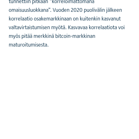
tunnettiin pitkään “korreloimattomana
omaisuusluokkana”. Vuoden 2020 puolivälin jälkeen
korrelaatio osakemarkkinaan on kuitenkin kasvanut
valtavirtaistumisen myötä. Kasvavaa korrelaatiota voi
myös pitää merkkinä bitcoin-markkinan
maturoitumisesta.