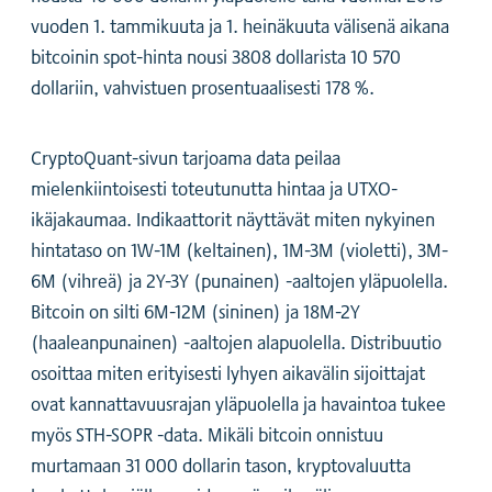
vuoden 1. tammikuuta ja 1. heinäkuuta välisenä aikana
bitcoinin spot-hinta nousi 3808 dollarista 10 570
dollariin, vahvistuen prosentuaalisesti 178 %.
CryptoQuant-sivun tarjoama data peilaa
mielenkiintoisesti toteutunutta hintaa ja UTXO-
ikäjakaumaa. Indikaattorit näyttävät miten nykyinen
hintataso on 1W-1M (keltainen), 1M-3M (violetti), 3M-
6M (vihreä) ja 2Y-3Y (punainen) -aaltojen yläpuolella.
Bitcoin on silti 6M-12M (sininen) ja 18M-2Y
(haaleanpunainen) -aaltojen alapuolella. Distribuutio
osoittaa miten erityisesti lyhyen aikavälin sijoittajat
ovat kannattavuusrajan yläpuolella ja havaintoa tukee
myös STH-SOPR -data. Mikäli bitcoin onnistuu
murtamaan 31 000 dollarin tason, kryptovaluutta