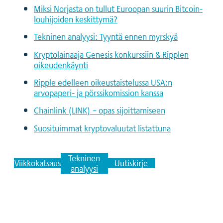
Miksi Norjasta on tullut Euroopan suurin Bitcoin-
louhijoiden keskittymä?
Tekninen analyysi: Tyyntä ennen myrskyä
Kryptolainaaja Genesis konkurssiin & Ripplen
oikeudenkäynti
Ripple edelleen oikeustaistelussa USA:n
arvopaperi- ja pörssikomission kanssa
Chainlink (LINK) – opas sijoittamiseen
Suosituimmat kryptovaluutat listattuna
Tekninen
Viikkokatsaus
Uutiskirje
analyysi