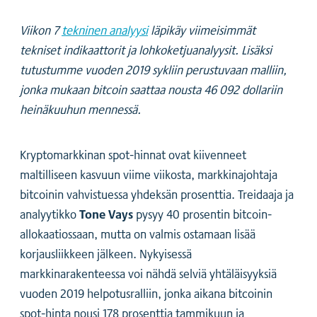
Viikon 7
tekninen analyysi
läpikäy viimeisimmät
tekniset indikaattorit ja lohkoketjuanalyysit. Lisäksi
tutustumme vuoden 2019 sykliin perustuvaan malliin,
jonka mukaan bitcoin saattaa nousta 46 092 dollariin
heinäkuuhun mennessä.
Kryptomarkkinan spot-hinnat ovat kiivenneet
maltilliseen kasvuun viime viikosta, markkinajohtaja
bitcoinin vahvistuessa yhdeksän prosenttia. Treidaaja ja
Tone Vays
analyytikko
pysyy 40 prosentin bitcoin-
allokaatiossaan, mutta on valmis ostamaan lisää
korjausliikkeen jälkeen. Nykyisessä
markkinarakenteessa voi nähdä selviä yhtäläisyyksiä
vuoden 2019 helpotusralliin, jonka aikana bitcoinin
spot-hinta nousi 178 prosenttia tammikuun ja