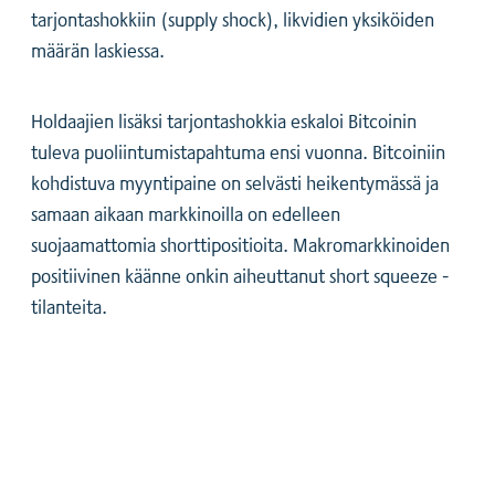
tarjontashokkiin (supply shock), likvidien yksiköiden
määrän laskiessa.
Holdaajien lisäksi tarjontashokkia eskaloi Bitcoinin
tuleva puoliintumistapahtuma ensi vuonna. Bitcoiniin
kohdistuva myyntipaine on selvästi heikentymässä ja
samaan aikaan markkinoilla on edelleen
suojaamattomia shorttipositioita. Makromarkkinoiden
positiivinen käänne onkin aiheuttanut short squeeze -
tilanteita.