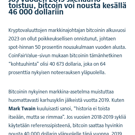
toistuu, bitcoin voi nousta kesällä
46 000 dollariin
Kryptovaluuttojen markkinajohtajan bitcoinin alkuvuosi
2023 on ollut poikkeuksellisen onnistunut, johtaen
spot-hinnan 50 prosentin nousukulmaan vuoden alusta.
CoinFairValue-sivun mukaan bitcoinin tämänhetkinen
“kohtuuhinta” olisi 40 673 dollaria, joka on 64
prosenttia nykyisen noteerauksen yläpuolella.
Bitcoinin nykyinen markkina-asetelma muistuttaa
huomattavasti karhusyklin jälkeistä vuotta 2019. Kuten
Mark Twain
kuuluisasti sanoi, “historia ei toista
itseään, mutta se rimmaa”. Jos vuosien 2018-2019 sykliä
käytetään referenssipisteenä, bitcoin saattaa hyvinkin
nousta 40 000 dollarin yläpuolelle tänä vuonna. 2019