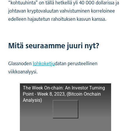
“kohtuuhinta” on tällä hetkellä yli 40 000 dollarissa ja
johtavan kryptovaluutan vahvistuminen korreloinee
edelleen hajautetun rahoituksen kasvun kanssa.
Mitä seuraamme juuri nyt?
Glassnoden
lohkoketju
datan perusteellinen
viikkoanalyysi.
The Week On-chain: An Investor Turning
Point - Week 8, 2023, (Bitcoin Onchain
Analysis)