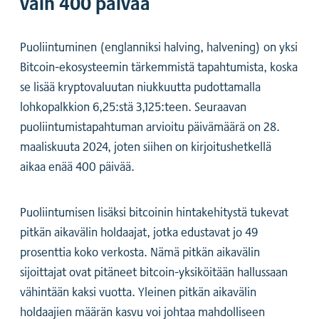
vain 400 päivää
Puoliintuminen (englanniksi halving, halvening) on yksi
Bitcoin-ekosysteemin tärkemmistä tapahtumista, koska
se lisää kryptovaluutan niukkuutta pudottamalla
lohkopalkkion 6,25:stä 3,125:teen. Seuraavan
puoliintumistapahtuman arvioitu päivämäärä on 28.
maaliskuuta 2024, joten siihen on kirjoitushetkellä
aikaa enää 400 päivää.
Puoliintumisen lisäksi bitcoinin hintakehitystä tukevat
pitkän aikavälin holdaajat, jotka edustavat jo 49
prosenttia koko verkosta. Nämä pitkän aikavälin
sijoittajat ovat pitäneet bitcoin-yksiköitään hallussaan
vähintään kaksi vuotta. Yleinen pitkän aikavälin
holdaajien määrän kasvu voi johtaa mahdolliseen