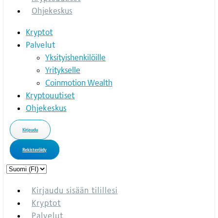
Ohjekeskus
Kryptot
Palvelut
Yksityishenkilöille
Yritykselle
Coinmotion Wealth
Kryptouutiset
Ohjekeskus
Kirjaudu
Rekisteröidy
Choose
a
language
Kirjaudu sisään tilillesi
Kryptot
Palvelut