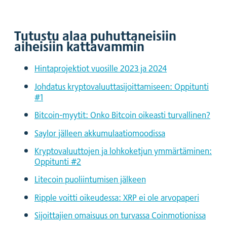
Tutustu alaa puhuttaneisiin
aiheisiin kattavammin
Hintaprojektiot vuosille 2023 ja 2024
Johdatus kryptovaluuttasijoittamiseen: Oppitunti
#1
Bitcoin-myytit: Onko Bitcoin oikeasti turvallinen?
Saylor jälleen akkumulaatiomoodissa
Kryptovaluuttojen ja lohkoketjun ymmärtäminen:
Oppitunti #2
Litecoin puoliintumisen jälkeen
Ripple voitti oikeudessa: XRP ei ole arvopaperi
Sijoittajien omaisuus on turvassa Coinmotionissa