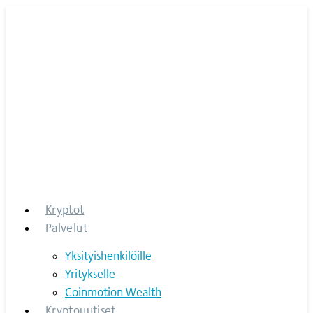
Skip
to
content
Kryptot
Palvelut
Yksityishenkilöille
Yritykselle
Coinmotion Wealth
Kryptouutiset