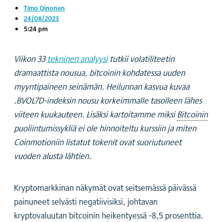
Timo Oinonen
24/08/2023
5:24 pm
Viikon 33
tekninen analyysi
tutkii volatiliteetin
dramaattista nousua, bitcoinin kohdatessa uuden
myyntipaineen seinämän. Heilunnan kasvua kuvaa
.BVOL7D-indeksin nousu korkeimmalle tasolleen lähes
viiteen kuukauteen. Lisäksi kartoitamme miksi
Bitcoinin
puoliintumissykliä ei ole hinnoiteltu kurssiin ja miten
Coinmotioniin listatut tokenit ovat suoriutuneet
vuoden alusta lähtien.
Kryptomarkkinan näkymät ovat seitsemässä päivässä
painuneet selvästi negatiivisiksi, johtavan
kryptovaluutan bitcoinin heikentyessä -8,5 prosenttia.