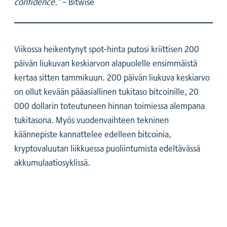
confidence.”
– Bitwise
Viikossa heikentynyt spot-hinta putosi kriittisen 200
päivän liukuvan keskiarvon alapuolelle ensimmäistä
kertaa sitten tammikuun. 200 päivän liukuva keskiarvo
on ollut kevään pääasiallinen tukitaso bitcoinille, 20
000 dollarin toteutuneen hinnan toimiessa alempana
tukitasona. Myös vuodenvaihteen tekninen
käännepiste kannattelee edelleen bitcoinia,
kryptovaluutan liikkuessa puoliintumista edeltävässä
akkumulaatiosyklissä.