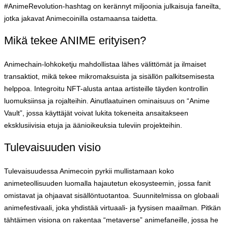
#AnimeRevolution-hashtag on kerännyt miljoonia julkaisuja faneilta,
jotka jakavat Animecoinilla ostamaansa taidetta.
Mikä tekee ANIME erityisen?
Animechain-lohkoketju mahdollistaa lähes välittömät ja ilmaiset
transaktiot, mikä tekee mikromaksuista ja sisällön palkitsemisesta
helppoa. Integroitu NFT-alusta antaa artisteille täyden kontrollin
luomuksiinsa ja rojalteihin. Ainutlaatuinen ominaisuus on “Anime
Vault”, jossa käyttäjät voivat lukita tokeneita ansaitakseen
eksklusiivisia etuja ja äänioikeuksia tuleviin projekteihin.
Tulevaisuuden visio
Tulevaisuudessa Animecoin pyrkii mullistamaan koko
animeteollisuuden luomalla hajautetun ekosysteemin, jossa fanit
omistavat ja ohjaavat sisällöntuotantoa. Suunnitelmissa on globaali
animefestivaali, joka yhdistää virtuaali- ja fyysisen maailman. Pitkän
tähtäimen visiona on rakentaa “metaverse” animefaneille, jossa he