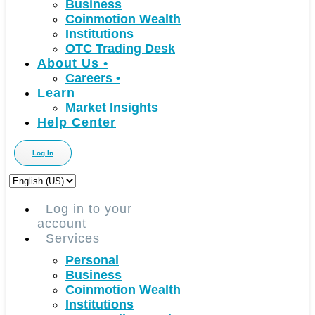
Business
Coinmotion Wealth
Institutions
OTC Trading Desk
About Us
•
Careers
•
Learn
Market Insights
Help Center
Log In
Choose
a
language
Log in to your
account
Services
Personal
Business
Coinmotion Wealth
Institutions