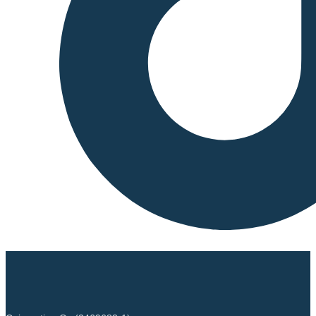
EIP-1559, transaction fees
consist of a base fee, which is
burned to reduce supply, and
an optional priority fee (tip)
paid to validators. Validators
face slashing if they act
maliciously and incur
penalties for inactivity. This
system aims to increase
security by aligning
incentives while making the
crypto-asset's fee structure
more predictable and
deflationary during high
network activity.
Beginning of the period
2025-07-27
End of the period
2026-07-27
Energy consumption
53.54132 (kWh/a)