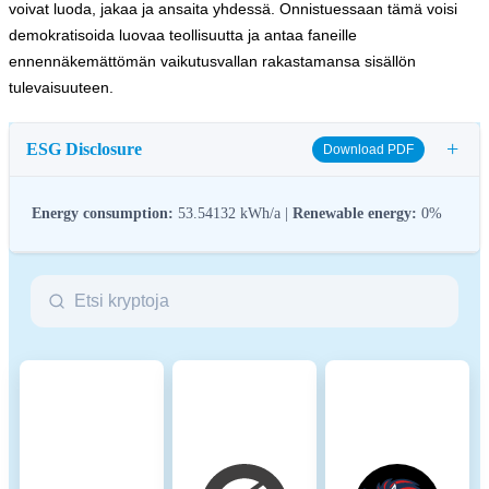
voivat luoda, jakaa ja ansaita yhdessä. Onnistuessaan tämä voisi
demokratisoida luovaa teollisuutta ja antaa faneille
ennennäkemättömän vaikutusvallan rakastamansa sisällön
tulevaisuuteen.
+
ESG Disclosure
Download PDF
Energy consumption:
53.54132 kWh/a |
Renewable energy:
0%
ESG (Environmental, Social, and Governance) regulations for
crypto assets aim to address their environmental impact (e.g.,
energy-intensive mining), promote transparency, and ensure ethical
governance practices to align the crypto industry with broader
sustainability and societal goals. These regulations encourage
compliance with standards that mitigate risks and foster trust in
digital assets.