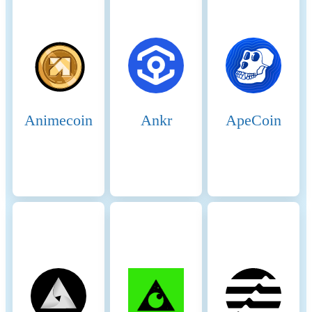
integrity of transactions on its
network. The key
mechanisms include: 1.
Validators and Sequencers: o
Sequencers are responsible
for ordering transactions and
creating batches that are
processed off-chain. They
Animecoin
Ankr
ApeCoin
play a critical role in
maintaining the efficiency
and throughput of the
network. o Validators monitor
the sequencers' actions and
ensure that transactions are
processed correctly.
Validators verify the state
transitions and ensure that no
invalid transactions are
included in the batches. 2.
Fraud Proofs: o Assumption
of Validity: Transactions
processed off-chain are