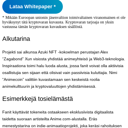
Lataa Whitepaper *
* Mikään Euroopan unionin jäsenvaltion toimivaltainen viranomainen ei ole
hyväksynyt tätä kryptovaran kuvausta. Kryptovaran tarjoaja on yksin
vastuussa tämän kryptovaran kuvauksen sisällöstä.
Alkutarina
Projekti sai alkunsa Azuki NFT -kokoelman perustajan Alex
“Zagabond” Xun visiosta yhdistää animeyhteisö ja Web3-teknologia.
Inspiraationa toimi halu luoda alusta, jossa fanit voivat olla aktiivisia
osallistujia sen sijaan että olisivat vain passiivisia kuluttajia. Nimi
“Animecoin” valittiin kuvastamaan sen keskeistä roolia
animekulttuurin ja kryptovaluuttojen yhdistämisessä.
Esimerkkejä tosielämästä
Fanit käyttävät tokeneita ostaakseen eksklusiivista digitaalista
taidetta suoraan artisteilta Anime.com-alustalla. Eräs
menestystarina on indie-animaatioprojekti, joka keräsi rahoituksen