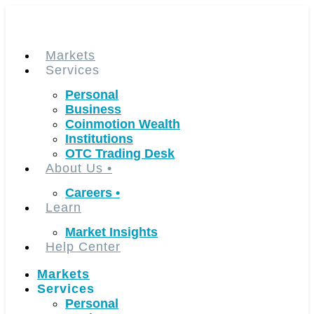
Skip
to
content
Markets
Services
Personal
Business
Coinmotion Wealth
Institutions
OTC Trading Desk
About Us
•
Careers
•
Learn
Market Insights
Help Center
Markets
Services
Personal