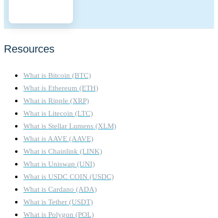
Rewards for Honest
Behavior: Participants in the
network, such as validators
and sequencers, are
incentivized through rewards
Resources
for performing their duties
honestly and efficiently.
What is Bitcoin (BTC)
These rewards come from
transaction fees and
What is Ethereum (ETH)
potentially other protocol
What is Ripple (XRP)
incentives. o Penalties for
What is Litecoin (LTC)
Malicious Behavior:
What is Stellar Lumens (XLM)
Participants who engage in
dishonest behavior or submit
What is AAVE (AAVE)
invalid transactions are
What is Chainlink (LINK)
penalized. This can include
What is Uniswap (UNI)
slashing of staked tokens or
What is USDC COIN (USDC)
other forms of economic
penalties, which serve to
What is Cardano (ADA)
discourage malicious actions.
What is Tether (USDT)
Fees on the Arbitrum One
What is Polygon (POL)