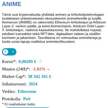
ANIME
Tämä uusi kryptovaluutta yhdistää animen ja lohkoketjuteknologian
luodakseen yhteisövetoisen ekosysteemin animefaneille ja luojille.
Animecoin (ANIME) on rakennettu Ethereum-lohkoketjun ja Arbitrum
Layer-2 -verkon päälle, ja toimii Animechainin, Arbitrum Orbit Layer-
3 -lohkoketjun, natiivina kaasutokennina. Se mahdollistaa nopeat,
edulliset transaktiot sekä NFT:iden, digitaalisen taiteen ja sisällön
luomisen ja jakamisen. Tavoitteena on voimauttaa animefaneja ja
luoda uusia tapoja osallistua animeteollisuuteen.
€
$
Kurssi*:
0,00209 €
Muutos (24H)*:
-1.02%
Market Cap*:
38 342 161 €
Julkaisuvuosi:
2024
Verkko:
Ethereum
Protokolla:
PoS
* Ei reaaliaikaiset tiedot.