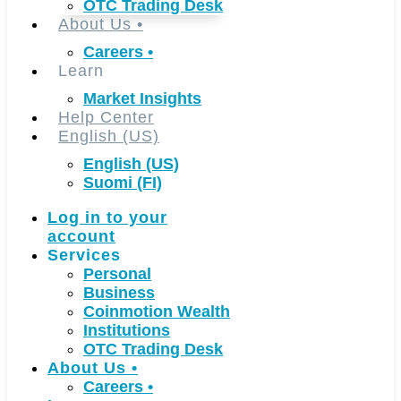
OTC Trading Desk
About Us
•
Careers
•
Learn
Market Insights
Help Center
English (US)
English (US)
Suomi (FI)
Log in to your
account
Services
Personal
Business
Coinmotion Wealth
Institutions
OTC Trading Desk
About Us
•
Careers
•