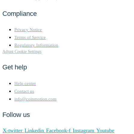
Blockchain 1. Transaction
Fees: o Layer 2 Fees: Users
Compliance
pay fees for transactions
processed on the Layer 2
network. These fees are
Privacy Notice
typically lower than
Terms of Service
Ethereum mainnet fees due to
the reduced computational
Regulatory Information
load on the main chain. o
Adjust Cookie Settings
Arbitrum Transaction Fee: A
fee is charged for each
Get help
transaction processed by the
sequencer. This fee covers the
cost of processing the
Help center
transaction and ensuring its
Contact us
inclusion in a batch. 2. L1
info@coinmotion.com
Data Fees: o Posting Batches
to Ethereum: Periodically, the
Follow us
state updates from the Layer
2 transactions are posted to
the Ethereum mainnet as
X-twitter
Linkedin
Facebook-f
Instagram
Youtube
calldata. This involves a fee,