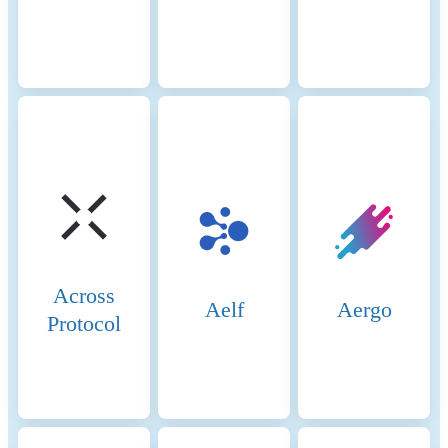
creates batches for
processing. • Bridge:
Facilitates asset transfers
between Arbitrum and
Ethereum. • Fraud Proofs:
Protect against invalid
transactions through an
interactive verification
process. Verification Process:
1. Transaction Submission:
Users submit transactions to
the Arbitrum Sequencer,
which orders and batches
them. 2. State Commitment:
Across
These batches are submitted
Aelf
Aergo
Protocol
to Ethereum with a state
commitment. 3. Challenge
Period: Validators have a
specific period to challenge
the state if they suspect fraud.
4. Dispute Resolution: If a