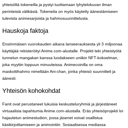
yhteisöltä tokeneilla ja pystyi tuottamaan lyhytelokuvan ilman
perinteisiä välikäsiä. Tokeneita on myös käytetty äänestämiseen
tulevista animesarjoista ja hahmosuunnittelusta.
Hauskoja faktoja
Ensimmäisen vuorokauden aikana lanseerauksesta yli 3 miljoonaa
käyttäjää rekisteröityi Anime.com-alustalle. Projekti teki yhteistyötä
tunnetun mangakan kanssa luodakseen uniikin NFT-kokoelman,
joka myytiin loppuun minuuteissa. Animecoinilla on oma
maskottihahmo nimeltään Ani-chan, jonka yhteisö suunnitteli ja
äänesti.
Yhteisön kohokohdat
Fanit ovat perustaneet lukuisia keskusteluryhmiä ja järjestäneet
virtuaalisia tapahtumia Anime.com-alustalla. Eräs yhteisöprojekti loi
hajautetun animestudion, jossa jäsenet voivat osallistua
käsikirjoittamiseen ja animointiin. Sosiaalisessa mediassa