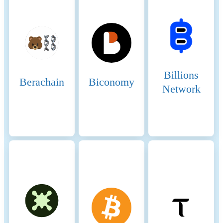
This penalty, known as
slashing, involves the loss of
a portion of their staked
tokens. Slashing deters
dishonest actions and ensures
that validators act in the best
interest of the network.
Billions
Berachain
Biconomy
Opportunity Cost: By staking
Network
SOL tokens, validators and
delegators lock up their
tokens, which could
otherwise be used or sold.
This opportunity cost
incentivizes participants to act
honestly to earn rewards and
avoid penalties. Fees
Applicable on the Solana
Blockchain 7. Transaction
Fees: Low and Predictable
Fees: Solana is designed to
handle a high throughput of