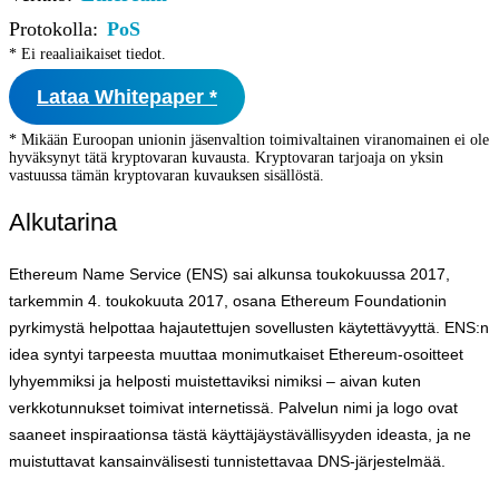
Protokolla:
PoS
* Ei reaaliaikaiset tiedot.
Lataa Whitepaper *
* Mikään Euroopan unionin jäsenvaltion toimivaltainen viranomainen ei ole
hyväksynyt tätä kryptovaran kuvausta. Kryptovaran tarjoaja on yksin
vastuussa tämän kryptovaran kuvauksen sisällöstä.
Alkutarina
Ethereum Name Service (ENS) sai alkunsa toukokuussa 2017,
tarkemmin 4. toukokuuta 2017, osana Ethereum Foundationin
pyrkimystä helpottaa hajautettujen sovellusten käytettävyyttä. ENS:n
idea syntyi tarpeesta muuttaa monimutkaiset Ethereum-osoitteet
lyhyemmiksi ja helposti muistettaviksi nimiksi – aivan kuten
verkkotunnukset toimivat internetissä. Palvelun nimi ja logo ovat
saaneet inspiraationsa tästä käyttäjäystävällisyyden ideasta, ja ne
muistuttavat kansainvälisesti tunnistettavaa DNS-järjestelmää.