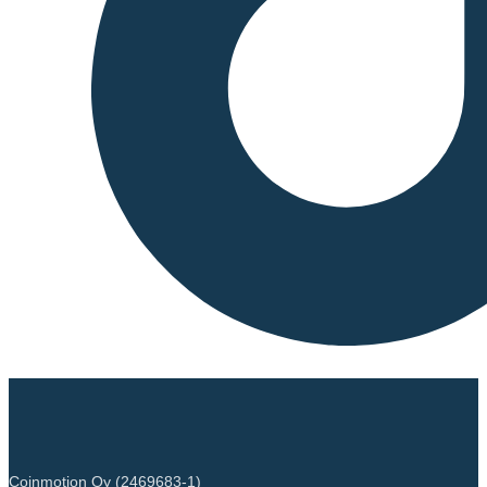
Energy intensity
0 (kWh)
Scope 1 DLT GHG emissions
0 (tCO2e/a)
- Controlled
Scope 2 DLT GHG emissions
0 (tCO2e/a)
- Purchased
GHG intensity
0 (kgCO2e)
Key energy sources and
methodologies
Key GHG sources and
methodologies
Coinmotion Oy (2469683-1)