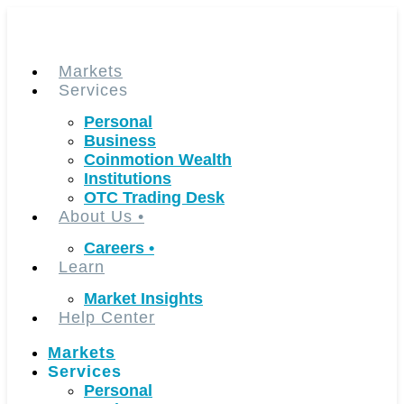
Skip
to
content
Markets
Services
Personal
Business
Coinmotion Wealth
Institutions
OTC Trading Desk
About Us
•
Careers
•
Learn
Market Insights
Help Center
Markets
Services
Personal