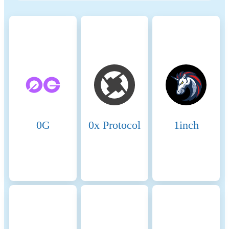
energy-intensive mining), promote transparency, and ensure ethical
governance practices to align the crypto industry with broader
sustainability and societal goals. These regulations encourage
compliance with standards that mitigate risks and foster trust in
digital assets.
Name
Coinmotion Ltd
Relevant legal entity
2135881-0
identifier
0G
0x Protocol
1inch
Name of the crypto-asset
Ethereum Name Service
Consensus Mechanism
Ethereum Name Service is
present on the following
networks: Ethereum, Solana.
The crypto-asset's Proof-of-
Stake (PoS) consensus
mechanism, introduced with
The Merge in 2022, replaces