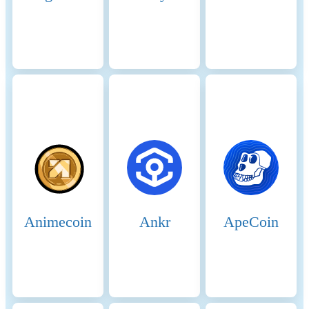
containing a timestamp and
the previous hash. This
process creates a historical
record of transactions,
establishing a cryptographic
clock for the network. 3.
Block Production: The
network uses PoS to select a
leader validator based on
their stake. The leader is
responsible for bundling the
validated transactions into a
block. The leader validator
uses the PoH sequence to
order transactions within the
Animecoin
Ankr
ApeCoin
block, ensuring that all
transactions are processed in
the correct order. 4.
Consensus and Finalization:
Other validators verify the
block produced by the leader
validator. They check the