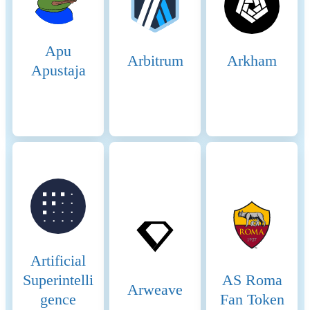
produce. These fees provide
an additional incentive for
validators to process
Apu
transactions efficiently. 2.
Arbitrum
Arkham
Security: Staking: Validators
Apustaja
must stake SOL tokens to
participate in the consensus
process. This staking acts as
collateral, incentivizing
validators to act honestly. If a
validator behaves maliciously
or fails to perform, they risk
losing their staked tokens.
Delegated Staking: Token
holders can delegate their
SOL tokens to validators,
enhancing network security
and decentralization.
Artificial
Delegators share in the
Superintelli
AS Roma
rewards and are incentivized
Arweave
gence
Fan Token
to choose reliable validators.