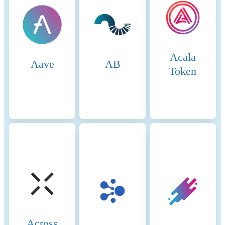
mining with validator
staking. Validators must stake
at least 32 ETH every block a
validator is randomly chosen
to propose the next block.
Acala
Once proposed the other
Aave
AB
validators verify the blocks
Token
integrity. The network
operates on a slot and epoch
system, where a new block is
proposed every 12 seconds,
and finalization occurs after
two epochs (~12.8 minutes)
using Casper-FFG. The
Beacon Chain coordinates
validators, while the fork-
choice rule (LMD-GHOST)
ensures the chain follows the
heaviest accumulated
validator votes. Validators
earn rewards for proposing
Across