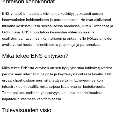
Yhteisön kohokohdat
ENS-yhteisö on todella aktiivinen ja keskittyy jatkuvasti uusien
innovaatioden kehittämiseen ja parantamiseen. He ovat aktiivisesti
mukana keskusteluissa sosiaalisessa mediassa, kuten Twitterissä ja
GitHubissa. ENS Foundation kannustaa yhteisön jäseniä
osallistumaan avoimeen kehitykseen ja antaa heille työkaluja, joiden
avulla voivat luoda mielenkiintoisia projekteja ja parannuksia.
Mikä tekee ENS erityisen?
Mikä tekee ENS:stä erityisen on sen kyky yhdistää lohkoketjuverkot
perinteiseen internetiin helpolla ja käyttäjäystävällisellä tavalla. ENS
eroaa kilpailijoistaan juuri sillä, että se toimii Ethereum-verkon
infrastruktuurin sisällä, mikä tarjoaa lisäturvaa ja -luotettavuutta.
Tämä poikkeuksellinen yhdistävyys luo uusia mahdollisuuksia
hajautetun internetin kehittämisessä.
Tulevaisuuden visio