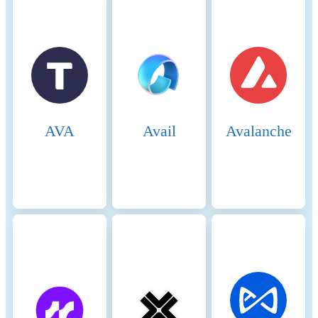
in sync committees. Rewards
are paid in newly issued ETH
and transaction fees. Under
EIP-1559, transaction fees
consist of a base fee, which is
burned to reduce supply, and
an optional priority fee (tip)
paid to validators. Validators
AVA
Avail
Avalanche
face slashing if they act
maliciously and incur
penalties for inactivity. This
system aims to increase
security by aligning
incentives while making the
crypto-asset's fee structure
more predictable and
deflationary during high
network activity. Solana uses
a combination of Proof of
History (PoH) and Proof of
Stake (PoS) to secure its