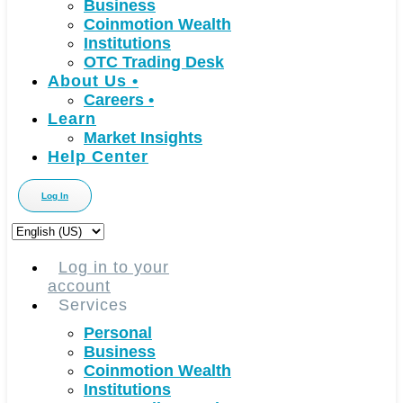
Business
Coinmotion Wealth
Institutions
OTC Trading Desk
About Us
•
Careers
•
Learn
Market Insights
Help Center
Log In
Choose
a
language
Log in to your
account
Services
Personal
Business
Coinmotion Wealth
Institutions