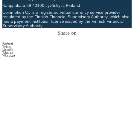
Kauppakatu 39 40100 Jyväskylä, Finland
Coinmotion Oy is a registered virtual currency service provider
regulated by the Finnish Financial Supervisory Authority, which also
has a payment institution license issued by the Finnish Financial
Supervisory Authority.
Share on
Facebook
Twitter
LinkedIn
Telegram
WhatsApp