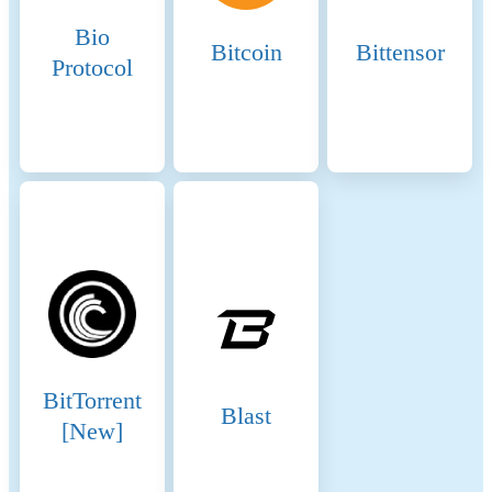
transactions, which helps
Bio
keep fees low and
Bitcoin
Bittensor
predictable. The average
Protocol
transaction fee on Solana is
significantly lower compared
to other blockchains like
Ethereum. Fee Structure:
Fees are paid in SOL and are
used to compensate validators
for the resources they expend
to process transactions. This
includes computational power
and network bandwidth. 8.
Rent Fees: State Storage:
Solana charges rent fees for
storing data on the
blockchain. These fees are
BitTorrent
designed to discourage
Blast
[New]
inefficient use of state storage
and encourage developers to
clean up unused state. Rent