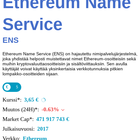
Ethereum Name
Service
ENS
Ethereum Name Service (ENS) on hajautettu nimipalvelujärjestelmä,
joka yhdistää helposti muistettavat nimet Ethereum-osoitteisiin sekä
muihin kryptovaluuttaosoitteisiin ja sisältöviittauksiin. Sen avulla
käyttäjät voivat käyttää yksinkertaisia verkkotunnuksia pitkien
lompakko-osoitteiden sijaan.
€
$
Kurssi*:
3,65 €
Muutos (24H)*:
-0.63%
Market Cap*:
471 917 743 €
Julkaisuvuosi:
2017
Verkko:
Ethereum