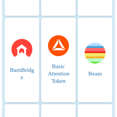
provides an additional
financial incentive for
validators to process
transactions efficiently and
maintain the network's
integrity. 5. Delegators:
Delegated Staking: Token
holders who do not wish to
run a validator node can
delegate their SOL tokens to
a validator. In return,
delegators share in the
Basic
rewards earned by the
BarnBridg
validators. This encourages
Attention
Beam
e
widespread participation in
Token
securing the network and
ensures decentralization. 6.
Economic Security: Slashing:
Validators can be penalized
for malicious behavior, such
as producing invalid blocks
or being frequently offline.