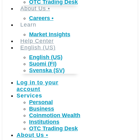
OTC Trading Desk
About Us
•
Careers
•
Learn
Market Insights
Help Center
English (US)
English (US)
Suomi (FI)
Svenska (SV)
Log in to your
account
Services
Personal
Business
Coinmotion Wealth
Institutions
OTC Trading Desk
About Us
•