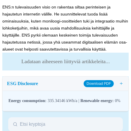
ENS:n tulevaisuuden visio on rakentaa siltaa perinteisen ja
hajautetun internetin välille. He suunnittelevat tuoda lisää
ominaisuuksia, kuten moniloogi-osoitteiden tuki ja integraatio muihin
lohkoketjuihin, mikä avaa uusia mahdollisuuksia kehittäjille ja
käyttäjille. ENS pyrkii olemaan keskeinen toimija tulevaisuuden
hajautetussa netissä, jossa yhä useammat digitaalisen elämän osa-
alueet ovat helposti saavutettavissa ja turvallisia käyttää.
Ladataan aiheeseen liittyviä artikkeleita...
+
ESG Disclosure
Download PDF
Energy consumption:
335.34146 kWh/a |
Renewable energy:
0%
ESG (Environmental, Social, and Governance) regulations for
crypto assets aim to address their environmental impact (e.g.,