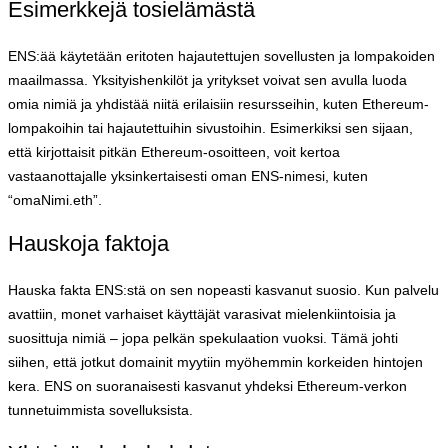
Esimerkkejä tosielämästä
ENS:ää käytetään eritoten hajautettujen sovellusten ja lompakoiden
maailmassa. Yksityishenkilöt ja yritykset voivat sen avulla luoda
omia nimiä ja yhdistää niitä erilaisiin resursseihin, kuten Ethereum-
lompakoihin tai hajautettuihin sivustoihin. Esimerkiksi sen sijaan,
että kirjottaisit pitkän Ethereum-osoitteen, voit kertoa
vastaanottajalle yksinkertaisesti oman ENS-nimesi, kuten
“omaNimi.eth”.
Hauskoja faktoja
Hauska fakta ENS:stä on sen nopeasti kasvanut suosio. Kun palvelu
avattiin, monet varhaiset käyttäjät varasivat mielenkiintoisia ja
suosittuja nimiä – jopa pelkän spekulaation vuoksi. Tämä johti
siihen, että jotkut domainit myytiin myöhemmin korkeiden hintojen
kera. ENS on suoranaisesti kasvanut yhdeksi Ethereum-verkon
tunnetuimmista sovelluksista.