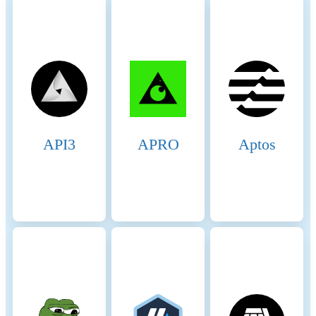
correctness of the PoH
sequence and validate the
transactions within the block.
Once the block is verified, it
is added to the blockchain.
Validators sign off on the
block, and it is considered
finalized. Security and
Economic Incentives 1.
API3
APRO
Aptos
Incentives for Validators:
Block Rewards: Validators
earn rewards for producing
and validating blocks. These
rewards are distributed in
SOL tokens and are
proportional to the validator’s
stake and performance.
Transaction Fees: Validators
also earn transaction fees
from the transactions
included in the blocks they