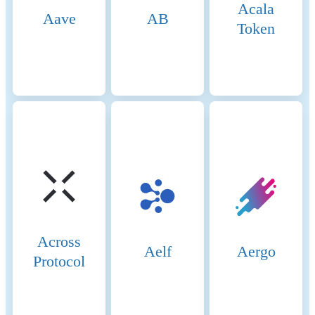
Acala
L1.
Aave
AB
Token
Incentive Mechanisms and
Base is a Layer-2 (L2) solution on
Applicable Fees
Ethereum that uses optimistic rollup
provided by the OP Stack on which i
developed. Transaction on base are
bundled by a, so called, sequencer a
result is regularly submitted as an L
(L1) transactions. This way many L
transactions get combined into a sin
transaction. This lowers the average
transaction cost per transaction, beca
many L2 transactions together fund 
transaction cost for the single L1
transaction. This creates incentives t
base rather than the L1, i.e. Ethereu
Across
itself. To get crypto-assets in and out
Aelf
Aergo
Protocol
base, a special smart contract on Et
is used. Since there is no consensus
mechanism on L2 an additional
mechanism ensures that only existin