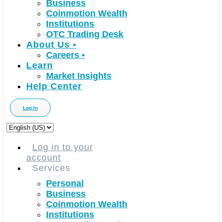
Business
Coinmotion Wealth
Institutions
OTC Trading Desk
About Us
•
Careers
•
Learn
Market Insights
Help Center
Log In
Choose
a
language
Log in to your
account
Services
Personal
Business
Coinmotion Wealth
Institutions