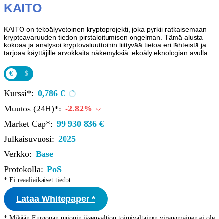
KAITO
KAITO on tekoälyvetoinen kryptoprojekti, joka pyrkii ratkaisemaan
kryptoavaruuden tiedon pirstaloitumisen ongelman. Tämä alusta
kokoaa ja analysoi kryptovaluuttoihin liittyvää tietoa eri lähteistä ja
tarjoaa käyttäjille arvokkaita näkemyksiä tekoälyteknologian avulla.
€
$
Kurssi*:
0,786 €
Muutos (24H)*:
-2.82%
Market Cap*:
99 930 836 €
Julkaisuvuosi:
2025
Verkko:
Base
Protokolla:
PoS
* Ei reaaliaikaiset tiedot.
Lataa Whitepaper *
* Mikään Euroopan unionin jäsenvaltion toimivaltainen viranomainen ei ole