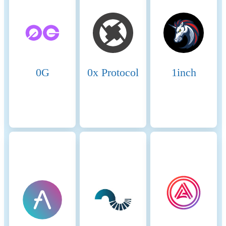
digital assets.
Name
Coinmotion Ltd
Relevant legal entity
2135881-0
identifier
0G
0x Protocol
1inch
Name of the crypto-asset
KAITO
Consensus Mechanism
Base is a Layer-2 (L2) solution on
Ethereum that was introduced by Co
and developed using Optimism's OP
Stack. L2 transactions do not have th
own consensus mechanism and are o
validated by the execution clients. T
called sequencer regularly bundles st
of L2 transactions and publishes the
the L1 network, i.e. Ethereum.
Ethereum's consensus mechanism (P
of-stake) thus indirectly secures all 
transactions as soon as they are writt