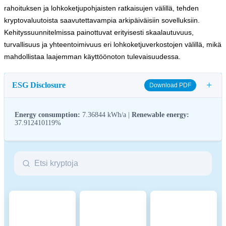
rahoituksen ja lohkoketjupohjaisten ratkaisujen välillä, tehden
kryptovaluutoista saavutettavampia arkipäiväisiin sovelluksiin.
Kehityssuunnitelmissa painottuvat erityisesti skaalautuvuus,
turvallisuus ja yhteentoimivuus eri lohkoketjuverkostojen välillä, mikä
mahdollistaa laajemman käyttöönoton tulevaisuudessa.
+
ESG Disclosure
Download PDF
Energy consumption:
7.36844 kWh/a |
Renewable energy:
37.912410119%
ESG (Environmental, Social, and Governance) regulations for
crypto assets aim to address their environmental impact (e.g.,
energy-intensive mining), promote transparency, and ensure ethical
governance practices to align the crypto industry with broader
sustainability and societal goals. These regulations encourage
compliance with standards that mitigate risks and foster trust in