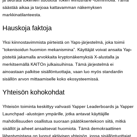
säästää aikaa ja tarjoaa kattavamman näkemyksen
markkinatilanteesta.
Hauskoja faktoja
Yksi kiinnostavimmista piirteistä on Yaps-järjestelmä, joka toimii
“tokenisoidun huomion mekanismina”. Käyttäjät voivat ansaita Yap-
pisteitä jakamalla arvokkaita kryptonäkemyksiä X-alustalla ja
merkitsemällä KAITOn julkaisuihinsa. Tämä järjestelmä ei
ainoastaan palkitse sisällöntuottajia, vaan luo myös standardin
sisällön arvon mittaamiselle koko ekosysteemissä.
Yhteisön kohokohdat
Yhteisön toiminta keskittyy vahvasti Yapper Leaderboards ja Yapper
Launchpad -alustojen ympärille, jotka antavat käyttäjille
mahdollisuuden osallistua suoraan päätöksentekoon siitä, mitkä
sisällöt ja aiheet ansaitsevat huomiota. Tämä demokraattinen
lähestymistapa on luonut aktiivisen yhteisön, jossa sisällöntuottajat