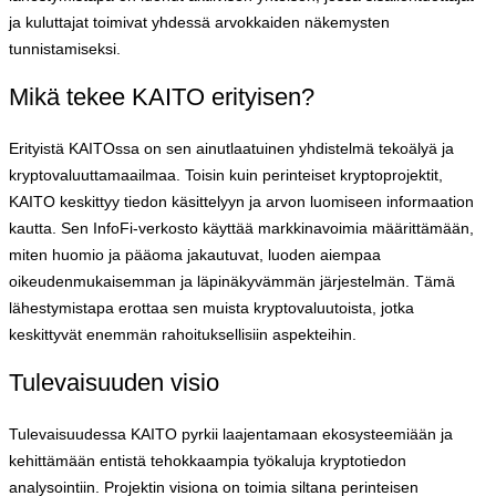
ja kuluttajat toimivat yhdessä arvokkaiden näkemysten
tunnistamiseksi.
Mikä tekee KAITO erityisen?
Erityistä KAITOssa on sen ainutlaatuinen yhdistelmä tekoälyä ja
kryptovaluuttamaailmaa. Toisin kuin perinteiset kryptoprojektit,
KAITO keskittyy tiedon käsittelyyn ja arvon luomiseen informaation
kautta. Sen InfoFi-verkosto käyttää markkinavoimia määrittämään,
miten huomio ja pääoma jakautuvat, luoden aiempaa
oikeudenmukaisemman ja läpinäkyvämmän järjestelmän. Tämä
lähestymistapa erottaa sen muista kryptovaluutoista, jotka
keskittyvät enemmän rahoituksellisiin aspekteihin.
Tulevaisuuden visio
Tulevaisuudessa KAITO pyrkii laajentamaan ekosysteemiään ja
kehittämään entistä tehokkaampia työkaluja kryptotiedon
analysointiin. Projektin visiona on toimia siltana perinteisen