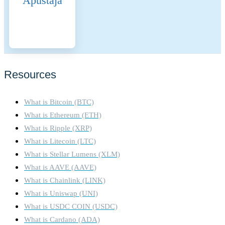
Apustaja
Institute, “Statistical Review of Wor
Energy” [original data]. Retrieved f
https://ourworldindata.org/grapher/c
intensity-electricity Licenced under
BY 4.0.
Resources
What is Bitcoin (BTC)
What is Ethereum (ETH)
What is Ripple (XRP)
What is Litecoin (LTC)
What is Stellar Lumens (XLM)
What is AAVE (AAVE)
What is Chainlink (LINK)
What is Uniswap (UNI)
What is USDC COIN (USDC)
What is Cardano (ADA)