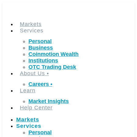
Skip
to
content
Markets
Services
Personal
Business
Coinmotion Wealth
Institutions
OTC Trading Desk
About Us
•
Careers
•
Learn
Market Insights
Help Center
Markets
Services
Personal