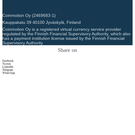
Coinmotion Oy (2469683-1)
Kauppakatu 39 40100 Jyväskylä, Finland
Coinmotion Oy is a registered virtual currency service provider
regulated by the Finnish Financial Supervisory Authority, which also
has a payment institution license issued by the Finnish Financial
Supervisory Authority.
Share on
Facebook
Twitter
LinkedIn
Telegram
WhatsApp