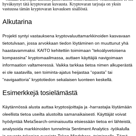
hyväksynyt tätä kryptovaran kuvausta. Kryptovaran tarjoaja on yksin
vastuussa tämän kryptovaran kuvauksen sisällöstä.
Alkutarina
Projekti syntyi vastauksena kryptovaluuttamarkkinoiden kasvavaan
tietotulvaan, jossa arvokkaan tiedon löytäminen on muuttunut yhä
haastavammaksi. KAITO kehitettiin toimimaan “tekoälyvetoisena
kompassina” kryptomaailmassa, auttaen käyttäjiä navigoimaan
informaation valtameressä. Vaikka tarkkaa tietoa nimen alkuperästä
ei ole saatavilla, sen toiminta-ajatus heijastaa “opasta” tai
“navigaattoria” kryptotiedon sekalaisen luonteen keskellä.
Esimerkkejä tosielämästä
Käytännössä alusta auttaa kryptosijoittajia ja -harrastajia löytämään
oleellista tietoa useilta alustoilta samanaikaisesti. Käyttäjät voivat
hyödyntää MetaSearch-ominaisuutta etsiessään tietoa eri lähteistä,
analysoida markkinoiden tunnelmia Sentiment Analytics -työkalulla
ja seurata tokenien suosiota Token Mindshare -toiminnolla. Tämä