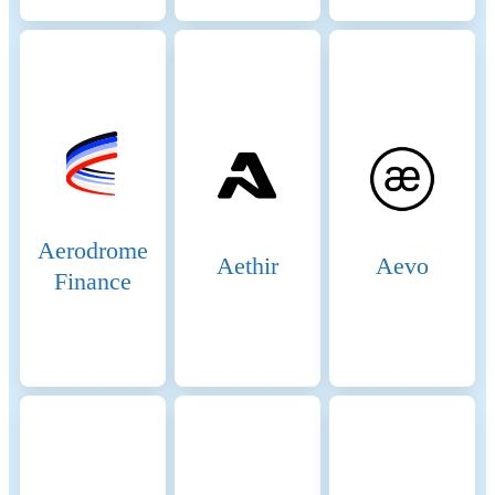
funds can be withdrawn from L2. W
user wants to withdraw funds, that u
needs to submit a withdrawal reques
L1. If this request remains unchalle
for a period of time the funds can be
withdrawn. During this time period 
other user can submit a fault proof,
will start a dispute resolution proces
process is designed with economic
incentives for correct behaviour.
Aerodrome
Aethir
Aevo
Beginning of the period
2025-07-27
Finance
End of the period
2026-07-27
Energy consumption
7.36844 (kWh/a)
Energy consumption
The energy consumption of this asset
resources and methodologies
aggregated across multiple componen
To determine the energy consumptio
token, the energy consumption of th