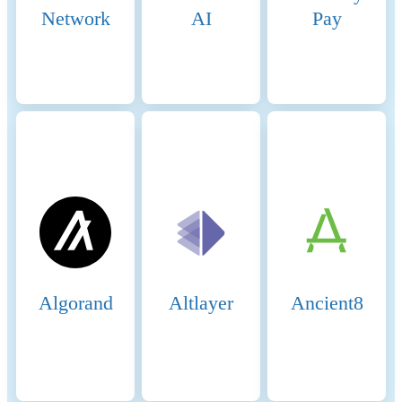
making higher estimates for the adve
Network
AI
Pay
impacts.
Renewable energy
37.912410119%
consumption
Energy intensity
0.00000 (kWh)
Scope 1 DLT GHG emissions
0.00000 (tCO2e/a)
- Controlled
Scope 2 DLT GHG emissions
0.00245 (tCO2e/a)
- Purchased
GHG intensity
0.00000 (kgCO2e)
Algorand
Altlayer
Ancient8
Key energy sources and
To determine the proportion of rene
methodologies
energy usage, the locations of the no
are to be determined using public
information sites, open-source crawl
and crawlers developed in-house. If 