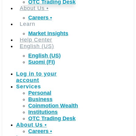
OTC Trading Desk
About Us
•
Careers
•
Learn
Market Insights
Help Center
English (US)
English (US)
Suomi (FI)
Log in to your
account
Services
Personal
Business
Coinmotion Wealth
Institutions
OTC Trading Desk
About Us
•
Careers
•