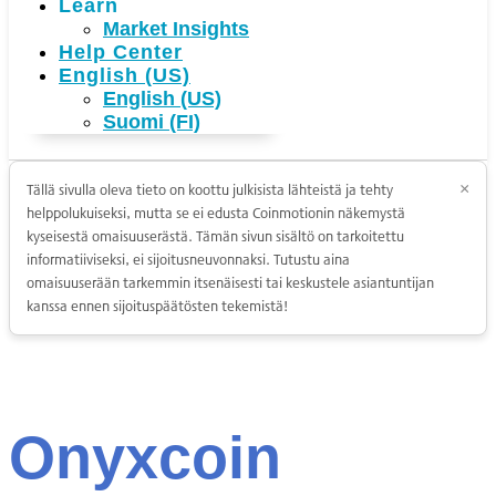
Learn
Market Insights
Help Center
English (US)
English (US)
Suomi (FI)
Tällä sivulla oleva tieto on koottu julkisista lähteistä ja tehty
×
helppolukuiseksi, mutta se ei edusta Coinmotionin näkemystä
kyseisestä omaisuuserästä. Tämän sivun sisältö on tarkoitettu
informatiiviseksi, ei sijoitusneuvonnaksi. Tutustu aina
omaisuuserään tarkemmin itsenäisesti tai keskustele asiantuntijan
kanssa ennen sijoituspäätösten tekemistä!
Onyxcoin