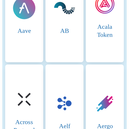
transactions do not have their
own consensus mechanism
and are only validated by the
execution clients. The so-
Acala
called sequencer regularly
Aave
AB
bundles stacks of L2
Token
transactions and publishes
them on the L1 network, i.e.
Ethereum. Ethereum's
consensus mechanism (Proof-
of-stake) thus indirectly
secures all L2 transactions as
soon as they are written to
L1. Binance Smart Chain
(BSC) uses a hybrid
consensus mechanism called
Proof of Staked Authority
(PoSA), which combines
elements of Delegated Proof
of Stake (DPoS) and Proof of
Across
Authority (PoA). This
Aelf
Aergo