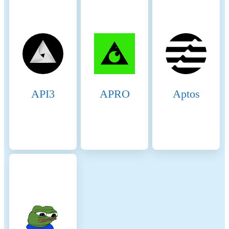
required to stake a substantial
amount of BNB, which acts
as collateral to ensure their
honest behavior. This staked
amount can be slashed if
validators act maliciously.
Staking incentivizes
validators to act in the
API3
APRO
Aptos
network's best interest to
avoid losing their staked
BNB. 8. Delegation and
Rewards: Delegators earn
rewards proportional to their
stake in validators. This
incentivizes them to choose
reliable validators and
participate in the network’s
security. Validators and
delegators share transaction
fees as rewards, which
provides continuous