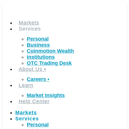
Skip
to
content
Markets
Services
Personal
Business
Coinmotion Wealth
Institutions
OTC Trading Desk
About Us
•
Careers
•
Learn
Market Insights
Help Center
Markets
Services
Personal