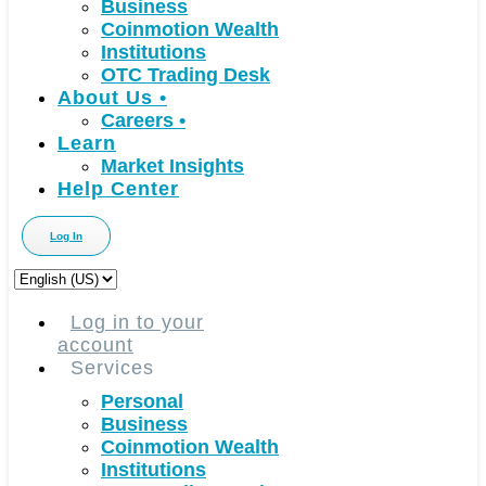
Business
Coinmotion Wealth
Institutions
OTC Trading Desk
About Us
•
Careers
•
Learn
Market Insights
Help Center
Log In
Choose
a
language
Log in to your
account
Services
Personal
Business
Coinmotion Wealth
Institutions