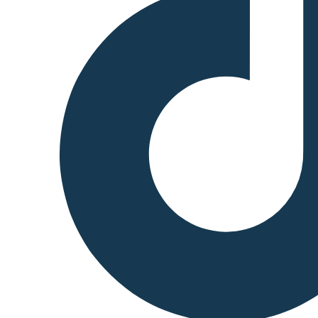
transaction, because many L2
transactions together fund the
transaction cost for the single
L1 transaction. This creates
incentives to use base rather
than the L1, i.e. Ethereum,
itself. To get crypto-assets in
and out of base, a special
smart contract on Ethereum is
used. Since there is no
consensus mechanism on L2
an additional mechanism
ensures that only existing
funds can be withdrawn from
L2. When a user wants to
withdraw funds, that user
needs to submit a withdrawal
request on L1. If this request
remains unchallenged for a
period of time the funds can
be withdrawn. During this