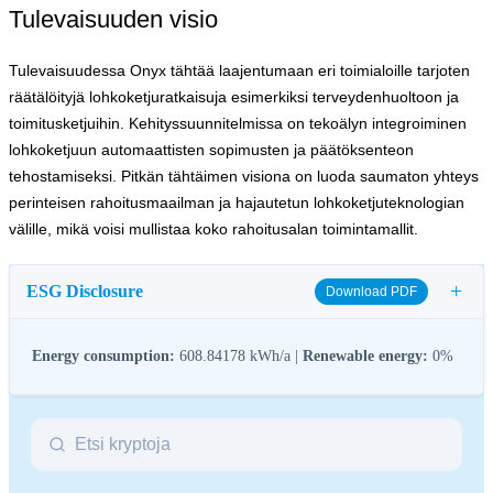
Tulevaisuuden visio
Tulevaisuudessa Onyx tähtää laajentumaan eri toimialoille tarjoten
räätälöityjä lohkoketjuratkaisuja esimerkiksi terveydenhuoltoon ja
toimitusketjuihin. Kehityssuunnitelmissa on tekoälyn integroiminen
lohkoketjuun automaattisten sopimusten ja päätöksenteon
tehostamiseksi. Pitkän tähtäimen visiona on luoda saumaton yhteys
perinteisen rahoitusmaailman ja hajautetun lohkoketjuteknologian
välille, mikä voisi mullistaa koko rahoitusalan toimintamallit.
+
ESG Disclosure
Download PDF
Energy consumption:
608.84178 kWh/a |
Renewable energy:
0%
ESG (Environmental, Social, and Governance) regulations for
crypto assets aim to address their environmental impact (e.g.,
energy-intensive mining), promote transparency, and ensure ethical