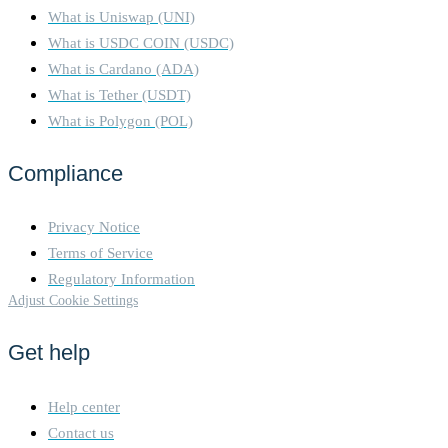
proposed the other validators
What is Uniswap (UNI)
verify the blocks integrity.
What is USDC COIN (USDC)
The network operates on a
slot and epoch system, where
What is Cardano (ADA)
a new block is proposed
What is Tether (USDT)
every 12 seconds, and
What is Polygon (POL)
finalization occurs after two
epochs (~12.8 minutes) using
Compliance
Casper-FFG. The Beacon
Chain coordinates validators,
while the fork-choice rule
Privacy Notice
(LMD-GHOST) ensures the
Terms of Service
chain follows the heaviest
accumulated validator votes.
Regulatory Information
Validators earn rewards for
Adjust Cookie Settings
proposing and verifying
blocks, but face slashing for
Get help
malicious behavior or
inactivity. PoS aims to
improve energy efficiency,
Help center
security, and scalability, with
Contact us
future upgrades like Proto-