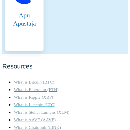
economic incentives to
maintain network security
Apu
and performance. 9.
Transaction Fees: BSC
Apustaja
employs low transaction fees,
paid in BNB, making it cost-
effective for users. These fees
are collected by validators as
part of their rewards, further
incentivizing them to validate
transactions accurately and
Resources
efficiently. The crypto-asset's
Proof-of-Stake (PoS)
What is Bitcoin (BTC)
consensus mechanism,
introduced with The Merge in
What is Ethereum (ETH)
2022, replaces mining with
What is Ripple (XRP)
validator staking. Validators
What is Litecoin (LTC)
must stake at least 32 ETH
What is Stellar Lumens (XLM)
every block a validator is
randomly chosen to propose
What is AAVE (AAVE)
the next block. Once
What is Chainlink (LINK)