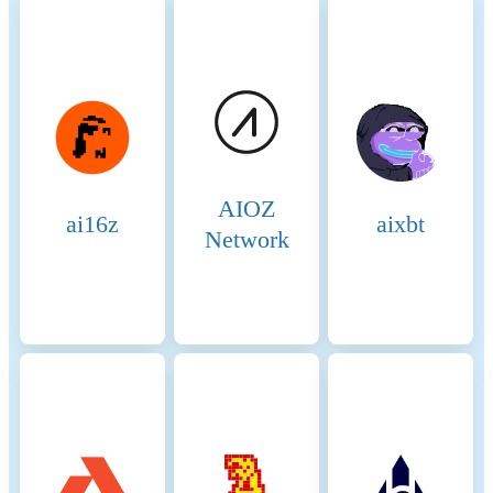
run validator nodes can
delegate their BNB tokens to
validators. This delegation
helps validators increase their
stake and improves their
chances of being selected to
produce blocks. Delegators
earn a share of the rewards
AIOZ
that validators receive,
ai16z
aixbt
incentivizing broad
Network
participation in network
security. 3. Candidates:
Candidates are nodes that
have staked the required
amount of BNB and are in
the pool waiting to become
validators. They are
essentially potential validators
who are not currently active
but can be elected to the
validator set through