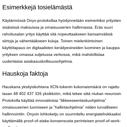
Esimerkkejä tosielämästä
Käytännössä Onyx-protokollaa hyödynnetään esimerkiksi yritysten
sisäisissä maksuissa ja omaisuuserien hallinnassa. Eräs suuri
rahoitusalan yritys käyttää sitä nopeuttaakseen kansainvälisiä
siirtoja ja vähentääkseen kuluja. Toinen mielenkiintoinen
käyttötapaus on digitaalisten keräilyesineiden luominen ja kauppa
yrityksen omassa suljetussa verkossa, mikä mahdollistaa
uudenlaisia asiakasuskollisuusohjelmia.
Hauskoja faktoja
Hauskana yksityiskohtana XCN-tokenin kokonaismäärä on rajattu
tasan 48 402 437 326 yksikköön, mikä tekee siitä niukan resurssin.
Protokolla käyttää innovatiivisia “liikkeeseenlaskuohjelmia”
omaisuuserien luomiseen ja “hallintaohjelmia” niiden turvalliseen
hallinnointiin. Onyxin lohkoketju on suunniteltu energiatehokkaaksi
käyttämällä proof-of-stake-konsensusta perinteisen proof-of-work-