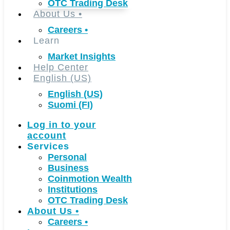
OTC Trading Desk
About Us
•
Careers
•
Learn
Market Insights
Help Center
English (US)
English (US)
Suomi (FI)
Log in to your
account
Services
Personal
Business
Coinmotion Wealth
Institutions
OTC Trading Desk
About Us
•
Careers
•