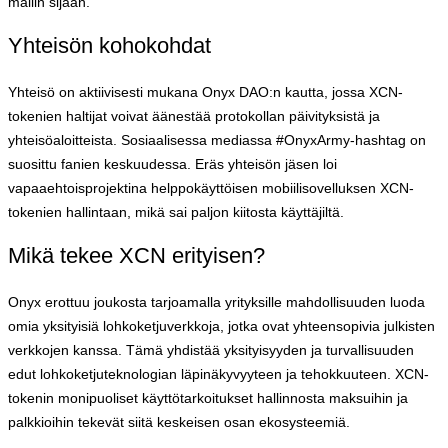
mallin sijaan.
Yhteisön kohokohdat
Yhteisö on aktiivisesti mukana Onyx DAO:n kautta, jossa XCN-
tokenien haltijat voivat äänestää protokollan päivityksistä ja
yhteisöaloitteista. Sosiaalisessa mediassa #OnyxArmy-hashtag on
suosittu fanien keskuudessa. Eräs yhteisön jäsen loi
vapaaehtoisprojektina helppokäyttöisen mobiilisovelluksen XCN-
tokenien hallintaan, mikä sai paljon kiitosta käyttäjiltä.
Mikä tekee XCN erityisen?
Onyx erottuu joukosta tarjoamalla yrityksille mahdollisuuden luoda
omia yksityisiä lohkoketjuverkkoja, jotka ovat yhteensopivia julkisten
verkkojen kanssa. Tämä yhdistää yksityisyyden ja turvallisuuden
edut lohkoketjuteknologian läpinäkyvyyteen ja tehokkuuteen. XCN-
tokenin monipuoliset käyttötarkoitukset hallinnosta maksuihin ja
palkkioihin tekevät siitä keskeisen osan ekosysteemiä.