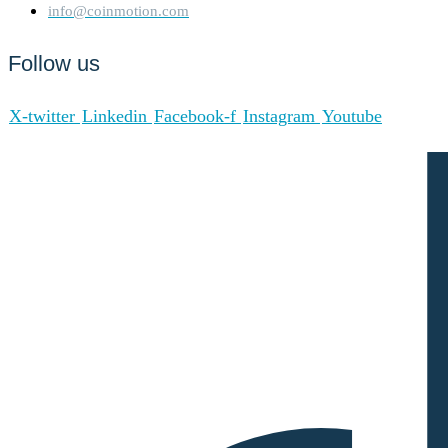
info@coinmotion.com
Danksharding enhancing
transaction efficiency.
Follow us
Incentive Mechanisms and
Onyxcoin is present on the
Applicable Fees
following networks: Base,
X-twitter
Linkedin
Facebook-f
Instagram
Youtube
Binance Smart Chain,
Ethereum. Base is a Layer-2
(L2) solution on Ethereum
that uses optimistic rollups
provided by the OP Stack on
which it was developed.
Transaction on base are
bundled by a, so called,
sequencer and the result is
regularly submitted as an
Layer-1 (L1) transactions.
This way many L2
transactions get combined
into a single L1 transaction.
This lowers the average
transaction cost per