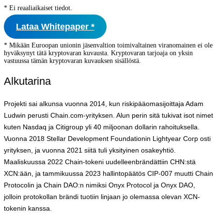
* Ei reaaliaikaiset tiedot.
Lataa Whitepaper *
* Mikään Euroopan unionin jäsenvaltion toimivaltainen viranomainen ei ole
hyväksynyt tätä kryptovaran kuvausta. Kryptovaran tarjoaja on yksin
vastuussa tämän kryptovaran kuvauksen sisällöstä.
Alkutarina
Projekti sai alkunsa vuonna 2014, kun riskipääomasijoittaja Adam
Ludwin perusti Chain.com-yrityksen. Alun perin sitä tukivat isot nimet
kuten Nasdaq ja Citigroup yli 40 miljoonan dollarin rahoituksella.
Vuonna 2018 Stellar Development Foundationin Lightyear Corp osti
yrityksen, ja vuonna 2021 siitä tuli yksityinen osakeyhtiö.
Maaliskuussa 2022 Chain-tokeni uudelleenbrändättiin CHN:stä
XCN:ään, ja tammikuussa 2023 hallintopäätös CIP-007 muutti Chain
Protocolin ja Chain DAO:n nimiksi Onyx Protocol ja Onyx DAO,
jolloin protokollan brändi tuotiin linjaan jo olemassa olevan XCN-
tokenin kanssa.