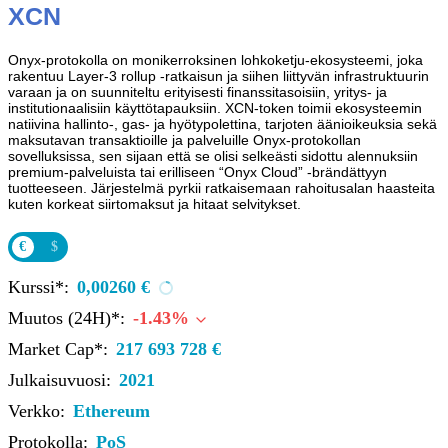
XCN
Onyx-protokolla on monikerroksinen lohkoketju-ekosysteemi, joka
rakentuu Layer‑3 rollup ‑ratkaisun ja siihen liittyvän infrastruktuurin
varaan ja on suunniteltu erityisesti finanssitasoisiin, yritys- ja
institutionaalisiin käyttötapauksiin. XCN-token toimii ekosysteemin
natiivina hallinto-, gas- ja hyötypolettina, tarjoten äänioikeuksia sekä
maksutavan transaktioille ja palveluille Onyx-protokollan
sovelluksissa, sen sijaan että se olisi selkeästi sidottu alennuksiin
premium-palveluista tai erilliseen “Onyx Cloud” ‑brändättyyn
tuotteeseen. Järjestelmä pyrkii ratkaisemaan rahoitusalan haasteita
kuten korkeat siirtomaksut ja hitaat selvitykset.
€
$
Kurssi*:
0,00260 €
Muutos (24H)*:
-1.43%
Market Cap*:
217 693 728 €
Julkaisuvuosi:
2021
Verkko:
Ethereum
Protokolla:
PoS