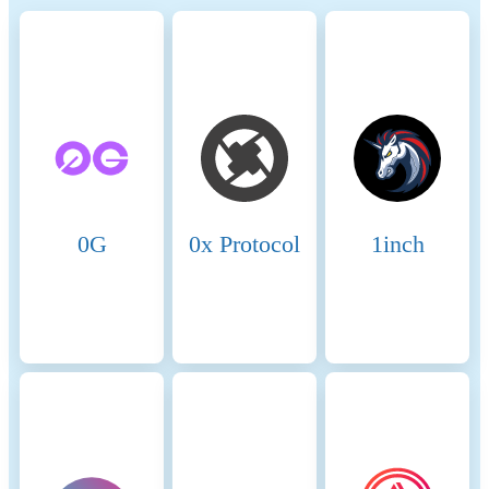
governance practices to align the crypto industry with broader
sustainability and societal goals. These regulations encourage
compliance with standards that mitigate risks and foster trust in
digital assets.
Name
Coinmotion Ltd
Relevant legal entity
2135881-0
identifier
0G
0x Protocol
1inch
Name of the crypto-asset
Onyxcoin
Consensus Mechanism
Onyxcoin is present on the
following networks: Base,
Binance Smart Chain,
Ethereum. Base is a Layer-2
(L2) solution on Ethereum
that was introduced by
Coinbase and developed using
Optimism's OP Stack. L2