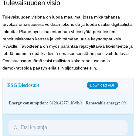
Tulevaisuuden visio
Tulevaisuuden visiona on luoda maailma, jossa mikä tahansa
arvokas omaisuuserä voidaan tokenoida ja tuoda osaksi digitaalista
taloutta. Plume pyrkii laajentamaan yhteistyötä perinteisten
rahoituslaitosten kanssa ja kehittämään uusia käyttötapauksia
RWA:lle. Tavoitteena on myös parantaa rajat ylittävää likviditeettiä ja
tehdä aiemmin epälikvideistä omaisuuseristä helposti vaihdettavia.
Onnistuessaan tämä voisi mullistaa koko rahoitusalan ja
demokratisoida pääsyn erilaisiin sijoituskohteisiin.
+
ESG Disclosure
Download PDF
Energy consumption:
6120.42771 kWh/a |
Renewable energy:
0%
ESG (Environmental, Social, and Governance) regulations for
crypto assets aim to address their environmental impact (e.g.,