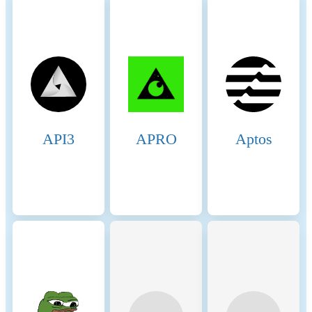
changed by governance or
technical updates, or may not
materialise as expected.
Beginning of the period
2025-07-27
End of the period
2026-07-27
Energy consumption
6120.42771 (kWh/a)
API3
APRO
Aptos
Energy consumption
The energy consumption of
resources and methodologies
this asset is aggregated across
multiple components: For the
calculation of energy
consumptions, the so called
'bottom-up' approach is being
used. The nodes are
considered to be the central
factor for the energy
consumption of the network.
These assumptions are made