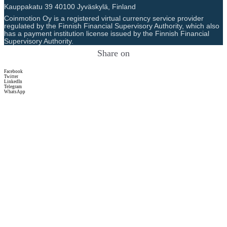
Kauppakatu 39 40100 Jyväskylä, Finland
Coinmotion Oy is a registered virtual currency service provider
regulated by the Finnish Financial Supervisory Authority, which also
has a payment institution license issued by the Finnish Financial
Supervisory Authority.
Share on
Facebook
Twitter
LinkedIn
Telegram
WhatsApp