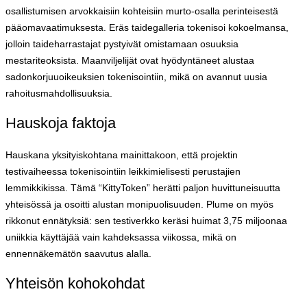
osallistumisen arvokkaisiin kohteisiin murto-osalla perinteisestä
pääomavaatimuksesta. Eräs taidegalleria tokenisoi kokoelmansa,
jolloin taideharrastajat pystyivät omistamaan osuuksia
mestariteoksista. Maanviljelijät ovat hyödyntäneet alustaa
sadonkorjuuoikeuksien tokenisointiin, mikä on avannut uusia
rahoitusmahdollisuuksia.
Hauskoja faktoja
Hauskana yksityiskohtana mainittakoon, että projektin
testivaiheessa tokenisointiin leikkimielisesti perustajien
lemmikkikissa. Tämä “KittyToken” herätti paljon huvittuneisuutta
yhteisössä ja osoitti alustan monipuolisuuden. Plume on myös
rikkonut ennätyksiä: sen testiverkko keräsi huimat 3,75 miljoonaa
uniikkia käyttäjää vain kahdeksassa viikossa, mikä on
ennennäkemätön saavutus alalla.
Yhteisön kohokohdat