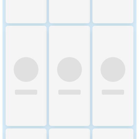
update the mappings regulary,
based on data of the Digital
Token Identifier Foundation.
The information regarding
the hardware used and the
number of participants in the
network is based on
assumptions that are verified
with best effort using
empirical data. In general,
participants are assumed to be
largely economically rational.
As a precautionary principle,
we make assumptions on the
conservative side when in
doubt, i.e. making higher
estimates for the adverse
impacts. To determine the
energy consumption of a
token, the energy
consumption of the