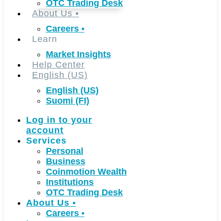
OTC Trading Desk
About Us
•
Careers
•
Learn
Market Insights
Help Center
English (US)
English (US)
Suomi (FI)
Log in to your
account
Services
Personal
Business
Coinmotion Wealth
Institutions
OTC Trading Desk
About Us
•
Careers
•