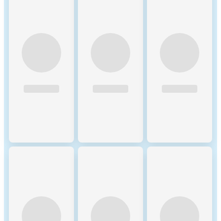
network(s) ethereum is
calculated first. For the
energy consumption of the
token, a fraction of the
energy consumption of the
network is attributed to the
token, which is determined
based on the activity of the
crypto-asset within the
network. When calculating
the energy consumption, the
Functionally Fungible Group
Digital Token Identifier (FFG
DTI) is used - if available -
to determine all
implementations of the asset
in scope. The mappings are
updated regularly, based on
data of the Digital Token
Identifier Foundation. The
information regarding the