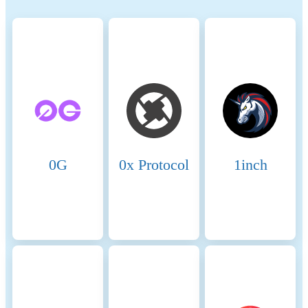
energy-intensive mining), promote transparency, and ensure ethical
governance practices to align the crypto industry with broader
sustainability and societal goals. These regulations encourage
compliance with standards that mitigate risks and foster trust in
digital assets.
Name
Coinmotion Ltd
Relevant legal entity
2135881-0
identifier
0G
0x Protocol
1inch
Name of the crypto-asset
Plume
Consensus Mechanism
Plume is present on the
following networks:
Ethereum, Plume. The
crypto-asset's Proof-of-Stake
(PoS) consensus mechanism,
introduced with The Merge in
2022, replaces mining with