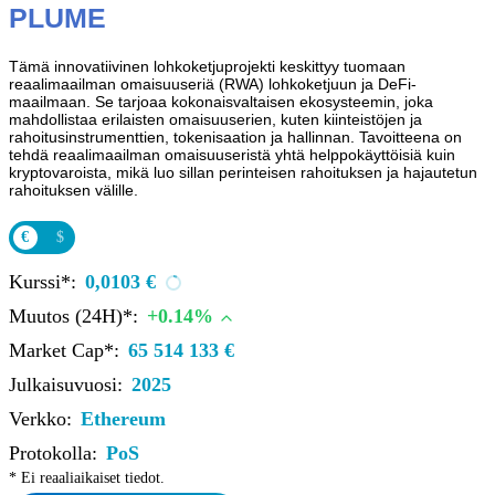
PLUME
Tämä innovatiivinen lohkoketjuprojekti keskittyy tuomaan
reaalimaailman omaisuuseriä (RWA) lohkoketjuun ja DeFi-
maailmaan. Se tarjoaa kokonaisvaltaisen ekosysteemin, joka
mahdollistaa erilaisten omaisuuserien, kuten kiinteistöjen ja
rahoitusinstrumenttien, tokenisaation ja hallinnan. Tavoitteena on
tehdä reaalimaailman omaisuuseristä yhtä helppokäyttöisiä kuin
kryptovaroista, mikä luo sillan perinteisen rahoituksen ja hajautetun
rahoituksen välille.
€
$
Kurssi*:
0,0103 €
Muutos (24H)*:
+0.14%
Market Cap*:
65 514 133 €
Julkaisuvuosi:
2025
Verkko:
Ethereum
Protokolla:
PoS
* Ei reaaliaikaiset tiedot.