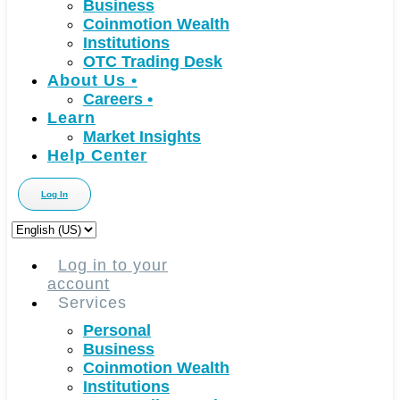
Business
Coinmotion Wealth
Institutions
OTC Trading Desk
About Us
•
Careers
•
Learn
Market Insights
Help Center
Log In
Choose
a
language
Log in to your
account
Services
Personal
Business
Coinmotion Wealth
Institutions