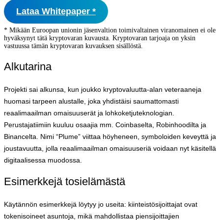
Lataa Whitepaper *
* Mikään Euroopan unionin jäsenvaltion toimivaltainen viranomainen ei ole
hyväksynyt tätä kryptovaran kuvausta. Kryptovaran tarjoaja on yksin
vastuussa tämän kryptovaran kuvauksen sisällöstä.
Alkutarina
Projekti sai alkunsa, kun joukko kryptovaluutta-alan veteraaneja
huomasi tarpeen alustalle, joka yhdistäisi saumattomasti
reaalimaailman omaisuuserät ja lohkoketjuteknologian.
Perustajatiimiin kuuluu osaajia mm. Coinbaselta, Robinhoodilta ja
Binancelta. Nimi “Plume” viittaa höyheneen, symboloiden keveyttä ja
joustavuutta, jolla reaalimaailman omaisuuseriä voidaan nyt käsitellä
digitaalisessa muodossa.
Esimerkkejä tosielämästä
Käytännön esimerkkejä löytyy jo useita: kiinteistösijoittajat ovat
tokenisoineet asuntoja, mikä mahdollistaa piensijoittajien