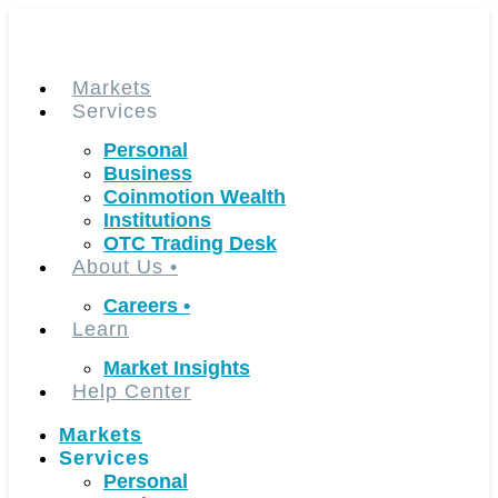
Skip
to
content
Markets
Services
Personal
Business
Coinmotion Wealth
Institutions
OTC Trading Desk
About Us
•
Careers
•
Learn
Market Insights
Help Center
Markets
Services
Personal