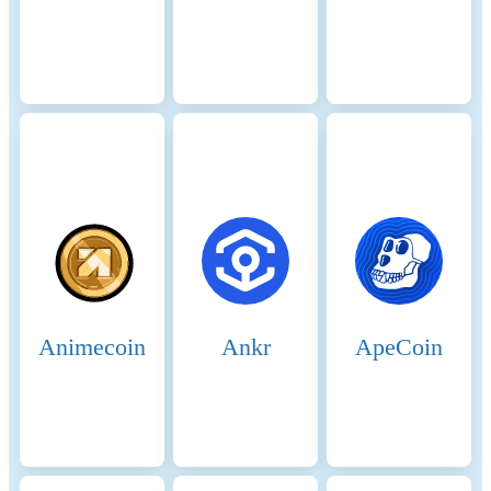
and security. Fee flows may
be used to remunerate
relevant network roles (for
example, sequencer- or
validator-related functions, if
and to the extent such roles
exist in the deployed
architecture). In addition,
PLUME is described as being
used in connection with
incentive and participation
mechanisms, including
potential staking-related
arrangements and interaction
Animecoin
Ankr
ApeCoin
with DeFi applications. Any
yields, rewards, or other
economic benefits are
contingent on protocol
parameters, market
conditions, and user
behaviour, and may be