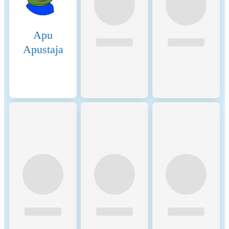
on the basis of empirical
findings through the use of
public information sites,
Apu
open-source crawlers and
crawlers developed in-house.
Apustaja
The main determinants for
estimating the hardware used
within the network are the
requirements for operating
the client software. The
energy consumption of the
hardware devices was
measured in certified test
laboratories. When
calculating the energy
consumption, we used - if
available - the Functionally
Fungible Group Digital
Token Identifier (FFG DTI)
to determine all
implementations of the asset
of question in scope and we