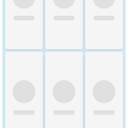
hardware used and the
number of participants in the
network is based on
assumptions that are verified
with best effort using
empirical data. In general,
participants are assumed to be
largely economically rational.
As a precautionary principle,
we make assumptions on the
conservative side when in
doubt, i.e. making higher
estimates for the adverse
impacts.
Renewable energy
0%
consumption
Energy intensity
0 (kWh)
Scope 1 DLT GHG emissions
0 (tCO2e/a)
- Controlled