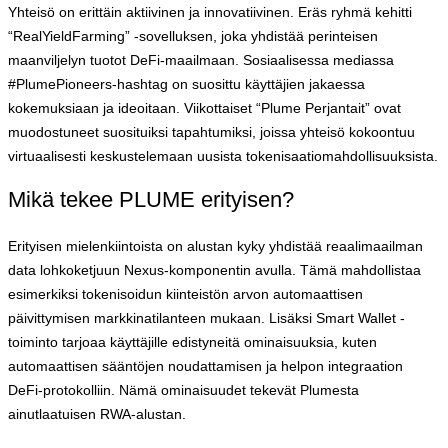
Yhteisö on erittäin aktiivinen ja innovatiivinen. Eräs ryhmä kehitti
“RealYieldFarming” -sovelluksen, joka yhdistää perinteisen
maanviljelyn tuotot DeFi-maailmaan. Sosiaalisessa mediassa
#PlumePioneers-hashtag on suosittu käyttäjien jakaessa
kokemuksiaan ja ideoitaan. Viikottaiset “Plume Perjantait” ovat
muodostuneet suosituiksi tapahtumiksi, joissa yhteisö kokoontuu
virtuaalisesti keskustelemaan uusista tokenisaatiomahdollisuuksista.
Mikä tekee PLUME erityisen?
Erityisen mielenkiintoista on alustan kyky yhdistää reaalimaailman
data lohkoketjuun Nexus-komponentin avulla. Tämä mahdollistaa
esimerkiksi tokenisoidun kiinteistön arvon automaattisen
päivittymisen markkinatilanteen mukaan. Lisäksi Smart Wallet -
toiminto tarjoaa käyttäjille edistyneitä ominaisuuksia, kuten
automaattisen sääntöjen noudattamisen ja helpon integraation
DeFi-protokolliin. Nämä ominaisuudet tekevät Plumesta
ainutlaatuisen RWA-alustan.