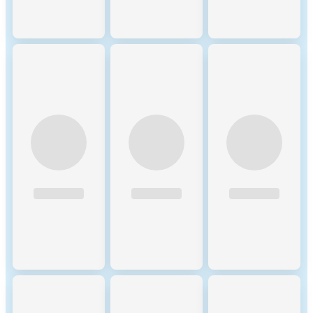
Scope 2 DLT GHG emissions
0 (tCO2e/a)
- Purchased
GHG intensity
0 (kgCO2e)
Key energy sources and
methodologies
Key GHG sources and
methodologies