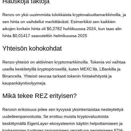
Hauskoja faktoja
Renzo on yksi uusimmista tulokkaista kryptovaluuttamarkkinoilla, ja
sen hinta on vaihdellut merkittävästi. Esimerkiksi sen kaikkien
aikojen korkein hinta oli $0,2782 huhtikuussa 2024, kun taas alin
hinta $0,01417 saavutettiin helmikuussa 2025
Yhteisön kohokohdat
Renzo-yhteisö on aktiivinen kryptomarkkinoilla. Tokenia voi vaihtaa
useilla keskitetyillä kryptopörsseillä, kuten MEXC:llä, LBankilla ja
Binancella. Yhteisö seuraa tarkasti tokenin hintakehitystä ja
kaupankäyntivolyymeja.
Mikä tekee REZ erityisen?
Renzon erikoisuus piilee sen kyvyssä yksinkertaistaa nesteytettyä
uudelleenpanostusta. Se erottuu muista kryptovaluutoista
keskittymällä EigenLayer-ekosysteemin käytön helpottamiseen ja
korkeampien tuottojen tarjoamiseen verrattuna perinteiseen ETH-