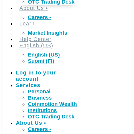
OTC Trading Desk
About Us
•
Careers
•
Learn
Market Insights
Help Center
English (US)
English (US)
Suomi (FI)
Log in to your
account
Services
Personal
Business
Coinmotion Wealth
Institutions
OTC Trading Desk
About Us
•
Careers
•