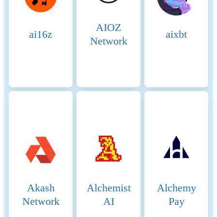
crypto-asset's fee structure
more predictable and
AIOZ
deflationary during high
ai16z
aixbt
network activity.
Network
Beginning of the period
2025-07-27
End of the period
2026-07-27
Energy consumption
16.79177 (kWh/a)
Energy consumption
The energy consumption of
resources and methodologies
this asset is aggregated across
multiple components: To
determine the energy
consumption of a token, the
energy consumption of the
network(s) ethereum is
Akash
Alchemist
Alchemy
calculated first. For the
energy consumption of the
Network
AI
Pay
token, a fraction of the