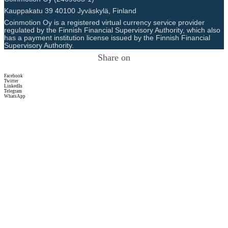
Kauppakatu 39 40100 Jyväskylä, Finland
Coinmotion Oy is a registered virtual currency service provider
regulated by the Finnish Financial Supervisory Authority, which also
has a payment institution license issued by the Finnish Financial
Supervisory Authority.
Share on
Facebook
Twitter
LinkedIn
Telegram
WhatsApp