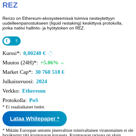
REZ
Renzo on Ethereum-ekosysteemissä toimiva nesteytettyyn
uudelleenpanostukseen (liquid restaking) keskittyvä protokolla,
jonka natiivi hallinto- ja hyötytoken on REZ.
€
$
Kurssi*:
0,00240 €
Muutos (24H)*:
+5.06%
Market Cap*:
30 760 518 €
Julkaisuvuosi:
2024
Verkko:
Ethereum
Protokolla:
PoS
* Ei reaaliaikaiset tiedot.
Lataa Whitepaper *
* Mikään Euroopan unionin jäsenvaltion toimivaltainen viranomainen ei ole
hyväksynyt tätä kryptovaran kuvausta. Kryptovaran tarjoaja on yksin