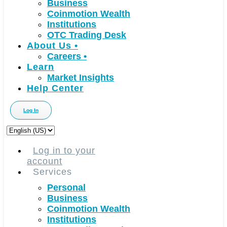
Business
Coinmotion Wealth
Institutions
OTC Trading Desk
About Us
•
Careers
•
Learn
Market Insights
Help Center
Log In
Choose
a
language
Log in to your
account
Services
Personal
Business
Coinmotion Wealth
Institutions