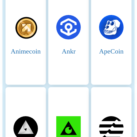
empirical data. In general,
participants are assumed to be
largely economically rational.
As a precautionary principle,
we make assumptions on the
conservative side when in
doubt, i.e. making higher
Animecoin
Ankr
ApeCoin
estimates for the adverse
impacts.
Renewable energy
0%
consumption
Energy intensity
0 (kWh)
Scope 1 DLT GHG emissions
0 (tCO2e/a)
- Controlled
Scope 2 DLT GHG emissions
0 (tCO2e/a)
- Purchased