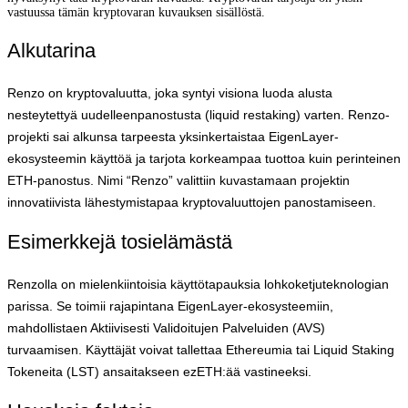
vastuussa tämän kryptovaran kuvauksen sisällöstä.
Alkutarina
Renzo on kryptovaluutta, joka syntyi visiona luoda alusta
nesteytettyä uudelleenpanostusta (liquid restaking) varten. Renzo-
projekti sai alkunsa tarpeesta yksinkertaistaa EigenLayer-
ekosysteemin käyttöä ja tarjota korkeampaa tuottoa kuin perinteinen
ETH-panostus. Nimi “Renzo” valittiin kuvastamaan projektin
innovatiivista lähestymistapaa kryptovaluuttojen panostamiseen.
Esimerkkejä tosielämästä
Renzolla on mielenkiintoisia käyttötapauksia lohkoketjuteknologian
parissa. Se toimii rajapintana EigenLayer-ekosysteemiin,
mahdollistaen Aktiivisesti Validoitujen Palveluiden (AVS)
turvaamisen. Käyttäjät voivat tallettaa Ethereumia tai Liquid Staking
Tokeneita (LST) ansaitakseen ezETH:ää vastineeksi.