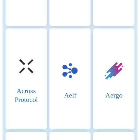
proposed every 12 seconds,
and finalization occurs after
two epochs (~12.8 minutes)
using Casper-FFG. The
Beacon Chain coordinates
validators, while the fork-
choice rule (LMD-GHOST)
ensures the chain follows the
heaviest accumulated
validator votes. Validators
earn rewards for proposing
and verifying blocks, but face
slashing for malicious
behavior or inactivity. PoS
Across
aims to improve energy
Aelf
Aergo
Protocol
efficiency, security, and
scalability, with future
upgrades like Proto-
Danksharding enhancing
transaction efficiency.
Incentive Mechanisms and
The crypto-asset's PoS system