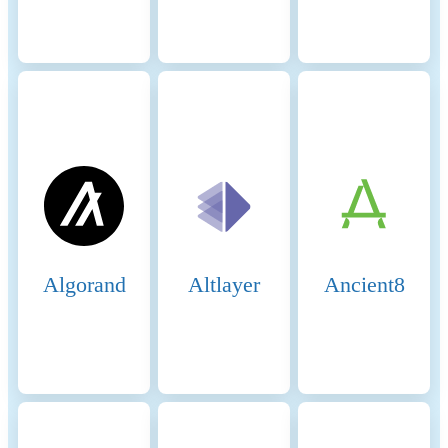
energy consumption of the
network is attributed to the
token, which is determined
based on the activity of the
crypto-asset within the
network. When calculating
the energy consumption, the
Functionally Fungible Group
Digital Token Identifier (FFG
DTI) is used - if available -
to determine all
implementations of the asset
in scope. The mappings are
updated regularly, based on
Algorand
Altlayer
Ancient8
data of the Digital Token
Identifier Foundation. The
information regarding the
hardware used and the
number of participants in the
network is based on
assumptions that are verified
with best effort using