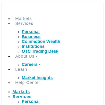
Skip
to
content
Markets
Services
Personal
Business
Coinmotion Wealth
Institutions
OTC Trading Desk
About Us
•
Careers
•
Learn
Market Insights
Help Center
Markets
Services
Personal