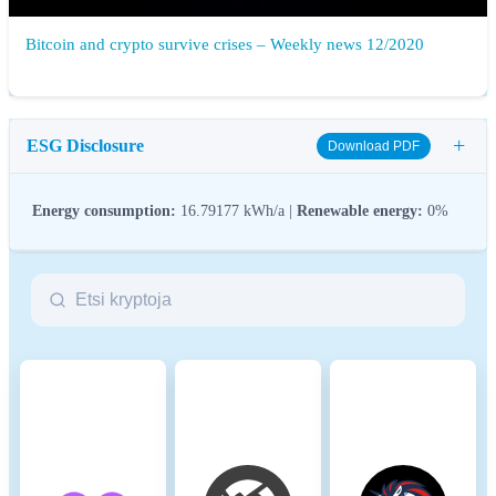
Bitcoin and crypto survive crises – Weekly news 12/2020
+
ESG Disclosure
Download PDF
Energy consumption:
16.79177 kWh/a |
Renewable energy:
0%
ESG (Environmental, Social, and Governance) regulations for
crypto assets aim to address their environmental impact (e.g.,
energy-intensive mining), promote transparency, and ensure ethical
governance practices to align the crypto industry with broader
sustainability and societal goals. These regulations encourage
compliance with standards that mitigate risks and foster trust in
digital assets.