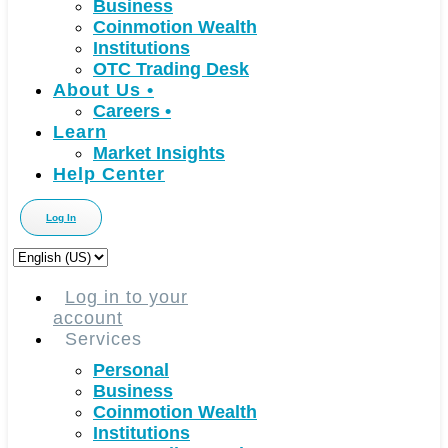
Business
Coinmotion Wealth
Institutions
OTC Trading Desk
About Us
•
Careers
•
Learn
Market Insights
Help Center
Log In
Choose
a
language
Log in to your
account
Services
Personal
Business
Coinmotion Wealth
Institutions