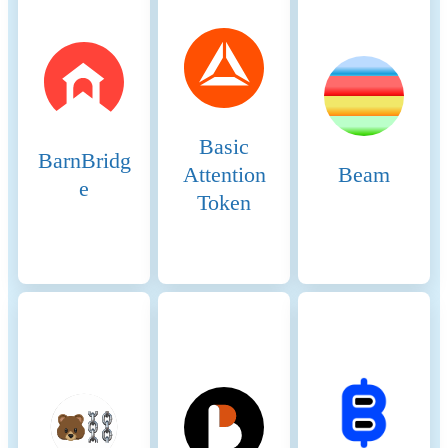
network is based on
assumptions that are verified
with best effort using
empirical data. In general,
participants are assumed to be
largely economically rational.
As a precautionary principle,
Basic
we make assumptions on the
BarnBridg
conservative side when in
Attention
Beam
e
doubt, i.e. making higher
Token
estimates for the adverse
impacts.
Renewable energy
0%
consumption
Energy intensity
0 (kWh)
Scope 1 DLT GHG emissions
0 (tCO2e/a)
- Controlled
Scope 2 DLT GHG emissions
0 (tCO2e/a)