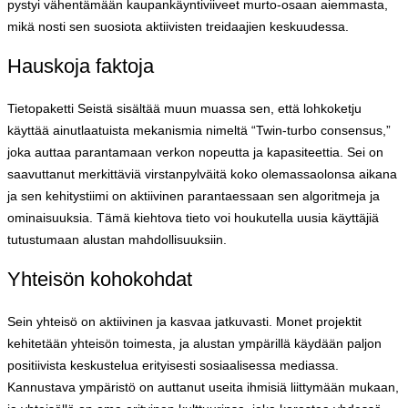
pystyi vähentämään kaupankäyntiviiveet murto-osaan aiemmasta,
mikä nosti sen suosiota aktiivisten treidaajien keskuudessa.
Hauskoja faktoja
Tietopaketti Seistä sisältää muun muassa sen, että lohkoketju
käyttää ainutlaatuista mekanismia nimeltä “Twin-turbo consensus,”
joka auttaa parantamaan verkon nopeutta ja kapasiteettia. Sei on
saavuttanut merkittäviä virstanpylväitä koko olemassaolonsa aikana
ja sen kehitystiimi on aktiivinen parantaessaan sen algoritmeja ja
ominaisuuksia. Tämä kiehtova tieto voi houkutella uusia käyttäjiä
tutustumaan alustan mahdollisuuksiin.
Yhteisön kohokohdat
Sein yhteisö on aktiivinen ja kasvaa jatkuvasti. Monet projektit
kehitetään yhteisön toimesta, ja alustan ympärillä käydään paljon
positiivista keskustelua erityisesti sosiaalisessa mediassa.
Kannustava ympäristö on auttanut useita ihmisiä liittymään mukaan,