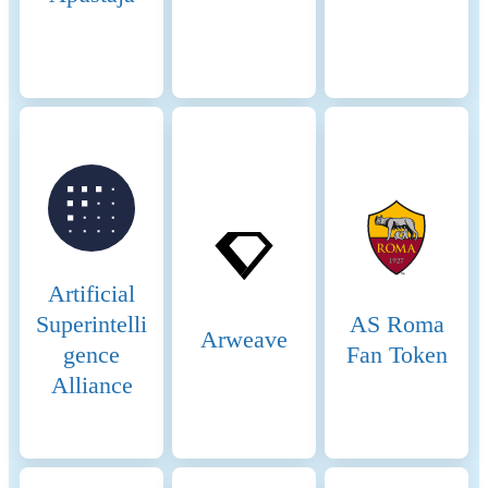
operations and security.
Beginning of the period
2025-07-27
End of the period
2026-07-27
Energy consumption
210305.17440 (kWh/a)
Energy consumption
The energy consumption of
resources and methodologies
this asset is aggregated across
multiple components: For the
calculation of energy
consumptions, the so called
Artificial
'bottom-up' approach is being
Superintelli
AS Roma
used. The nodes are
Arweave
gence
Fan Token
considered to be the central
factor for the energy
Alliance
consumption of the network.
These assumptions are made
on the basis of empirical
findings through the use of