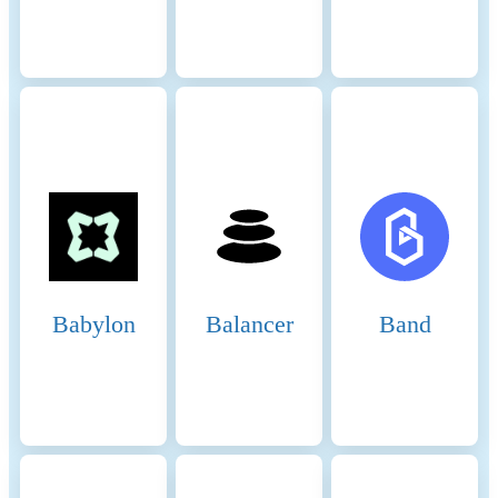
energy consumption of the
token, a fraction of the
energy consumption of the
network is attributed to the
token, which is determined
based on the activity of the
crypto-asset within the
network. When calculating
the energy consumption, the
Functionally Fungible Group
Digital Token Identifier (FFG
DTI) is used - if available -
to determine all
implementations of the asset
Babylon
Balancer
Band
in scope. The mappings are
updated regularly, based on
data of the Digital Token
Identifier Foundation. The
information regarding the
hardware used and the
number of participants in the