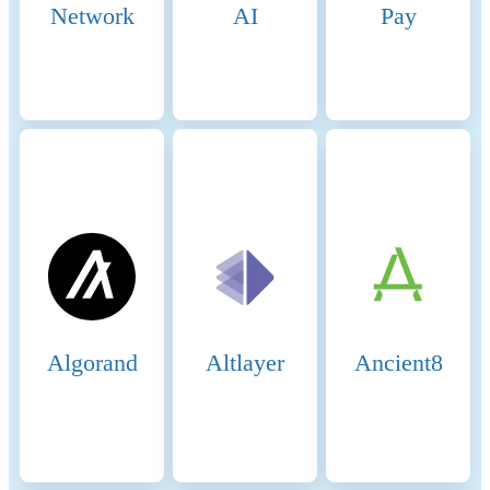
rewards, transaction fees, and
Network
AI
Pay
liquidity incentives. Incentive
Mechanisms: Validator
Rewards: Validators earn
rewards from transaction fees
and block rewards,
distributed in OSMO tokens,
for their role in securing the
network and processing
transactions. Delegators who
stake their OSMO tokens
with validators receive a
share of these rewards.
Liquidity Provider Rewards:
Users providing liquidity to
Osmosis pools earn swap fees
Algorand
Altlayer
Ancient8
and may receive additional
incentives in the form of
OSMO tokens to encourage
liquidity provision.
Superfluid Staking: Liquidity