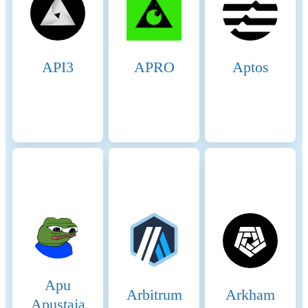
decentralized ecosystem.
Incentive Mechanisms:
Staking Rewards: Validators
and delegators earn SEI
API3
APRO
Aptos
tokens as rewards for
securing the network through
staking, promoting active
engagement and long-term
commitment. Governance
Participation: SEI token
holders can participate in
network governance
decisions, influencing
protocol upgrades and key
changes. Applicable Fees:
Transaction Fees: Users pay
fees in SEI tokens for
network transactions. These
fees are distributed to
Apu
validators and delegators as
Arbitrum
Arkham
rewards, supporting network
Apustaja