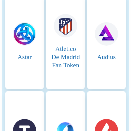
public information sites,
open-source crawlers and
crawlers developed in-house.
The main determinants for
estimating the hardware used
within the network are the
requirements for operating
the client software. The
Atletico
energy consumption of the
Astar
De Madrid
hardware devices was
Audius
measured in certified test
Fan Token
laboratories. When
calculating the energy
consumption, we used - if
available - the Functionally
Fungible Group Digital
Token Identifier (FFG DTI)
to determine all
implementations of the asset
of question in scope and we
update the mappings regulary,
based on data of the Digital