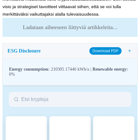
visio ja strategiset tavoitteet viittaavat siihen, että se voi tulla
merkittäväksi vaikuttajaksi alalla tulevaisuudessa.
Ladataan aiheeseen liittyviä artikkeleita...
+
ESG Disclosure
Download PDF
Energy consumption:
210305.17440 kWh/a |
Renewable energy:
0%
ESG (Environmental, Social, and Governance) regulations for
crypto assets aim to address their environmental impact (e.g.,
energy-intensive mining), promote transparency, and ensure ethical
governance practices to align the crypto industry with broader
sustainability and societal goals. These regulations encourage
compliance with standards that mitigate risks and foster trust in