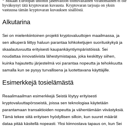
* Mikään Euroopan unionin jäsenvaltion toimivaltainen viranomainen ei ole
hyväksynyt tätä kryptovaran kuvausta. Kryptovaran tarjoaja on yksin
vastuussa tämän kryptovaran kuvauksen sisällöstä.
Alkutarina
Sei on mielenkiintoinen projekti kryptovaluuttojen maailmassa, ja
sen alkuperä liittyy haluun parantaa lohkoketjujen suorituskykyä ja
skaalautuvuutta erityisesti kaupankäyntiympäristöissä. Sei
noudattaa innovatiivista lähestymistapaa, joka keskittyy siihen,
kuinka hajautettu järjestelmä voi parantaa nopeutta ja tehokkuutta
samalla kun se pysyy turvallisena ja luotettavana käyttäjille.
Esimerkkejä tosielämästä
Reaalimaailman esimerkkejä Seistä löytyy erityisesti
kryptovaluuttapörsseistä, joissa sen teknologiaa käytetään
parantamaan transaktioiden nopeutta ja vähentämään viivästyksiä.
Tämä tekee siitä erityisen hyödyllisen silloin, kun suuret määrät
dataa pitää käsitellä nopeasti. Yksi kiinnostava tapaus on, kun Sei