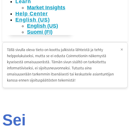
Learn
Market Insights
Help Center
English (US)
English (US)
Suomi (FI)
Tällä sivulla oleva tieto on koottu julkisista lähteistä ja tehty
×
helppolukuiseksi, mutta se ei edusta Coinmotionin näkemystä
kyseisestä omaisuuserästä. Tämän sivun sisältö on tarkoitettu
informatiiviseksi, ei sijoitusneuvonnaksi. Tutustu aina
omaisuuserään tarkemmin itsenäisesti tai keskustele asiantuntijan
kanssa ennen sijoituspäätösten tekemistä!
Sei