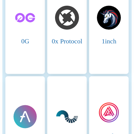
digital assets.
Name
Coinmotion Ltd
Relevant legal entity
2135881-0
identifier
0G
0x Protocol
1inch
Name of the crypto-asset
SEI
Consensus Mechanism
SEI is present on the
following networks: Osmosis,
Sei. Osmosis operates on a
Proof of Stake (PoS)
consensus mechanism,
leveraging the Cosmos SDK
and Tendermint Core to
provide secure, decentralized,
and scalable transaction
processing. Core
Components: Proof of Stake
(PoS): Validators are chosen