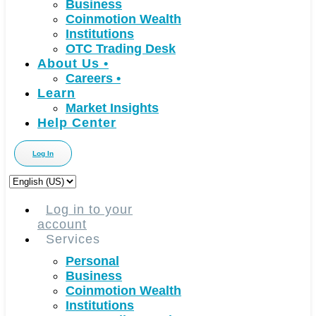
Business
Coinmotion Wealth
Institutions
OTC Trading Desk
About Us
•
Careers
•
Learn
Market Insights
Help Center
Log In
Choose
a
language
Log in to your
account
Services
Personal
Business
Coinmotion Wealth
Institutions