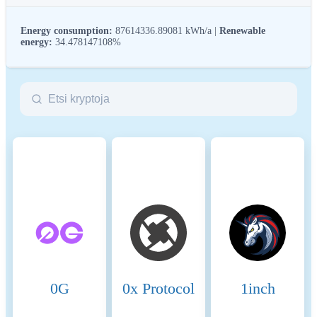
Energy consumption:
87614336.89081 kWh/a |
Renewable
energy:
34.478147108%
ESG (Environmental, Social, and Governance) regulations for
crypto assets aim to address their environmental impact (e.g.,
energy-intensive mining), promote transparency, and ensure ethical
governance practices to align the crypto industry with broader
sustainability and societal goals. These regulations encourage
compliance with standards that mitigate risks and foster trust in
digital assets.
Name
Coinmotion Ltd
Relevant legal entity
2135881-0
identifier
0G
0x Protocol
1inch
Name of the crypto-asset
Siacoin