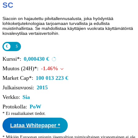
SC
Siacoin on hajautettu pilvitallennusalusta, joka hyödyntää
lohkoketjuteknologiaa tarjoamaan turvallista ja edullista
muistinhallintaa. Se mahdollistaa käyttäjien vuokrata käyttämätöntä
kovalevytilaa vertaisvertoihin.
€
$
Kurssi*:
0,000430 €
Muutos (24H)*:
-1.46%
Market Cap*:
100 013 223 €
Julkaisuvuosi:
2015
Verkko:
Sia
Protokolla:
PoW
* Ei reaaliaikaiset tiedot.
Lataa Whitepaper *
* Mikään Euroopan unionin jäsenvaltion toimivaltainen viranomainen ei ole