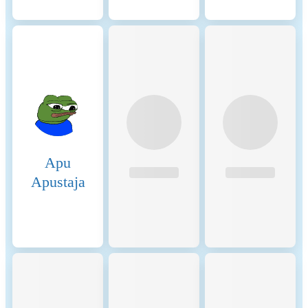
methodologies
locations of the nodes are to be
determined using public information 
open-source crawlers and crawlers
developed in-house. If no informatio
available on the geographic distribut
the nodes, reference networks are us
which are comparable in terms of the
incentivization structure and consens
mechanism. This geo-information is
merged with public information fro
World in Data, see citation. The inte
Apu
is calculated as the marginal emissio
one more transaction. Ember (2025)
Apustaja
Energy Institute - Statistical Review
World Energy (2024) - with major
processing by Our World in Data. “
intensity of electricity generation -
and Energy Institute” [dataset]. Emb
“Yearly Electricity Data Europe”; E
“Yearly Electricity Data”; Energy
Institute, “Statistical Review of Wor
Energy” [original data]. Retrieved f