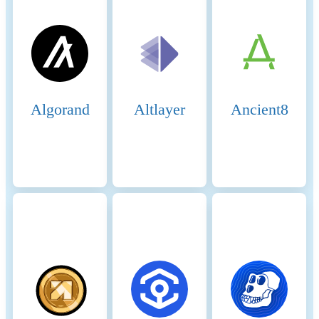
Renewable energy
34.478147108%
consumption
Energy intensity
1.58966 (kWh)
Scope 1 DLT GHG emissions
0.00000 (tCO2e/a)
Algorand
Altlayer
Ancient8
- Controlled
Scope 2 DLT GHG emissions
36096.76172 (tCO2e/a)
- Purchased
GHG intensity
0.65494 (kgCO2e)
Key energy sources and
To determine the proportion of rene
methodologies
energy usage, the locations of the no
are to be determined using public
information sites, open-source crawl
and crawlers developed in-house. If 
information is available on the geog
distribution of the nodes, reference