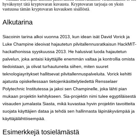
hyväksynyt tätä kryptovaran kuvausta. Kryptovaran tarjoaja on yksin
vastuussa tämän kryptovaran kuvauksen sisällöstä.
Alkutarina
Siacoinin tarina alkoi vuonna 2013, kun idean isät David Vorick ja
Luke Champine ideoivat hajautetun pilvitallennusratkaisun HackMIT-
hackathonissa syyskuussa 2013. He halusivat luoda hajautetun
palvelun, joka antaisi käyttäjille enemmän valtaa ja kontrollia omista
tiedoistaan, ja olivat turhautuneita siihen, miten suuret
teknologiayritykset hallitsevat pilvitallennuspalveluita. Vorick kehitti
ajatusta opiskellessaan tietojenkäsittelytiedettä Rensselaer
Polytechnic Institutessa ja jakoi sen Champinelle, joka lähti pian
mukaan projektin kehitykseen. Sia-projektin nimi tulee egyptiläisestä
viisauden jumalasta Siasta, mikä kuvastaa hyvin projektin tavoitteita
suojata käyttäjien dataa ja tehdä sen hallinnasta läpinäkyvämpää ja
käyttäjälähtöisempää.
Esimerkkejä tosielämästä