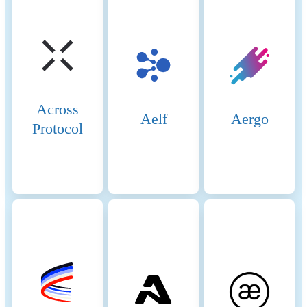
SC as rewards for validating transact
and successfully adding new blocks t
blockchain, encouraging continuous
participation in network security.
Transaction Fees: Users pay transact
fees in SC for sending payments and
interacting with the network. These 
Across
compensate miners for processing
Aelf
Aergo
Protocol
transactions and maintaining networ
integrity. Host Collateral: Storage ho
must lock up SC as collateral when
entering storage contracts. This ensu
reliability and motivates hosts to fulf
their storage commitments, enhanci
trust within the network.
Beginning of the period
2025-07-27
End of the period
2026-07-27
Energy consumption
87614336.89081 (kWh/a)