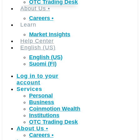
OTC Trading Desk
About Us
•
Careers
•
Learn
Market Insights
Help Center
English (US)
English (US)
Suomi (FI)
Log in to your
account
Services
Personal
Business
Coinmotion Wealth
Institutions
OTC Trading Desk
About Us
•
Careers
•