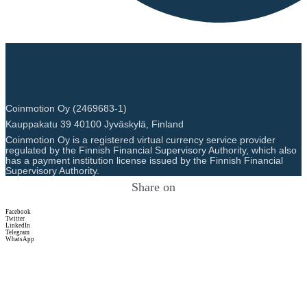
Coinmotion Oy (2469683-1)
Kauppakatu 39 40100 Jyväskylä, Finland
Coinmotion Oy is a registered virtual currency service provider
regulated by the Finnish Financial Supervisory Authority, which also
has a payment institution license issued by the Finnish Financial
Supervisory Authority.
Share on
Facebook
Twitter
LinkedIn
Telegram
WhatsApp