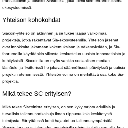
transaktioihin ja toiseksi Siastockia, joka toimii siemenrahoituksena
ekosysteemissä.
Yhteisön kohokohdat
Siacoin-yhteisö on aktiivinen ja se tukee laajaa valikoimaa
projekteja, jotka rakentavat Sia-ekosysteemille. Yhteisön jäsenet
ovat innokkaita jakamaan kokemuksiaan ja näkemyksiään, ja Sia-
foorumeilla käydäänkin vilkasta keskustelua uusista innovaatioista ja
kehityksistä. Siacoinilla on myös vankka sosiaalisen median
läsnäolo, ja Twitterissä he jakavat säännöllisesti päivityksiä ja uutisia
projektin etenemisestä. Yhteisön voima on merkittävä osa koko Sia-
projektia.
Mikä tekee SC erityisen?
Mikä tekee Siacoinista erityisen, on sen kyky tarjota edullisia ja
turvallisia tallennusratkaisuja ilman riippuvuuksia keskitetystä
toimijasta. Siirryttäessä kohti hajautettua tallennusympäristöä
Siacoin tarjoaa vaihtoehdon perinteisille pilvipalveluille samalla, kun