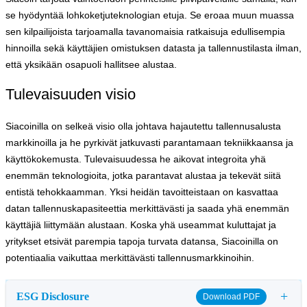
se hyödyntää lohkoketjuteknologian etuja. Se eroaa muun muassa
sen kilpailijoista tarjoamalla tavanomaisia ratkaisuja edullisempia
hinnoilla sekä käyttäjien omistuksen datasta ja tallennustilasta ilman,
että yksikään osapuoli hallitsee alustaa.
Tulevaisuuden visio
Siacoinilla on selkeä visio olla johtava hajautettu tallennusalusta
markkinoilla ja he pyrkivät jatkuvasti parantamaan tekniikkaansa ja
käyttökokemusta. Tulevaisuudessa he aikovat integroita yhä
enemmän teknologioita, jotka parantavat alustaa ja tekevät siitä
entistä tehokkaamman. Yksi heidän tavoitteistaan on kasvattaa
datan tallennuskapasiteettia merkittävästi ja saada yhä enemmän
käyttäjiä liittymään alustaan. Koska yhä useammat kuluttajat ja
yritykset etsivät parempia tapoja turvata datansa, Siacoinilla on
potentiaalia vaikuttaa merkittävästi tallennusmarkkinoihin.
+
ESG Disclosure
Download PDF