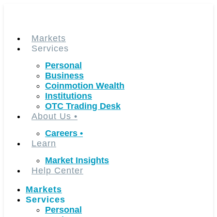
Skip
to
content
Markets
Services
Personal
Business
Coinmotion Wealth
Institutions
OTC Trading Desk
About Us
•
Careers
•
Learn
Market Insights
Help Center
Markets
Services
Personal