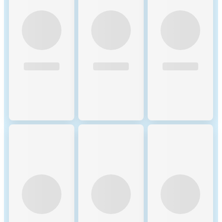
https://ourworldindata.org/grapher/c
intensity-electricity Licenced under
BY 4.0.