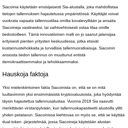
Siacoinia käytetään ensisijaisesti Sia-alustalla, joka mahdollistaa
tietojen tallennuksen hajautetussa ympäristössä. Käyttäjät voivat
vuokrata vapaata tallennustilaa omilta kovalevyiltään ja ansaita
Siacoineja vastineeksi, tai vaihtoehtoisesti ostaa tilaa omille
tiedostoilleen. Tämä innovatiivinen malli on jo saanut jalansijaa
erityisesti pienten yritysten keskuudessa, jotka etsivät
kustannustehokkaita ja turvallisia tallennusratkaisuja. Siacoinin
ansiosta tiedon tallennus on muuttunut entistä
demokraattisemmaksi ja tehokkaammaksi.
Hauskoja faktoja
Yksi mielenkiintoinen fakta Siacoinista on, että se on mitä
luultavimmin yksi ensimmäisistä kryptovaluutoista, joka hyödyntää
täysin hajautettua tallennusalustaa. Vuonna 2018 Sia saavutti
merkittävän virstanpylvään, kun tallennuskapasiteetti alustoilla ylitti
yhden petatavun. Siacoinissa kiehtovaa on myös se, että se käyttää
dual-token -järjestelmää, jossa Siacoineja käytetään alustan