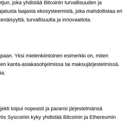
un, joka yhdistää Bitcoinin turvallisuuden ja
jatusta laajasta ekosysteemistä, joka mahdollistaa eri
enäisyyttä, turvallisuutta ja innovaatiota.
ppaan. Yksi mielenkiintoinen esimerkki on, miten
kuten kanta-asiakasohjelmissa tai maksujärjestelmissä.
ia.
ekti toipui nopeasti ja paransi järjestelmänsä
Myös Syscoinin kyky yhdistää Bitcoinin ja Ethereumin