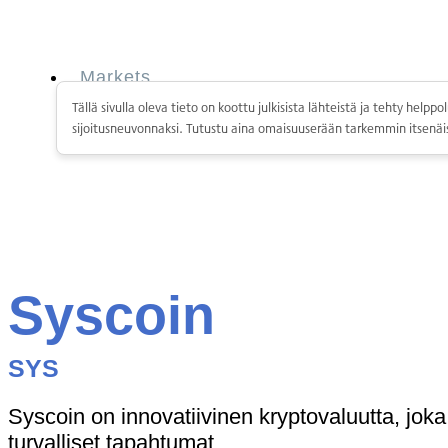
Skip
to
content
Markets
Services
Tällä sivulla oleva tieto on koottu julkisista lähteistä ja tehty hel
Personal
sijoitusneuvonnaksi. Tutustu aina omaisuuserään tarkemmin itsenäis
Business
Coinmotion Wealth
Institutions
OTC Trading Desk
About Us
•
Careers
•
Learn
Market Insights
Syscoin
Help Center
Markets
SYS
Services
Personal
Business
Syscoin on innovatiivinen kryptovaluutta, jok
Coinmotion Wealth
turvalliset tapahtumat.