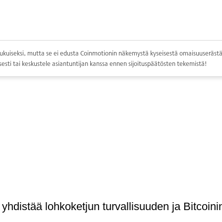
ppolukuiseksi, mutta se ei edusta Coinmotionin näkemystä kyseisestä omaisuuserästä.
esti tai keskustele asiantuntijan kanssa ennen sijoituspäätösten tekemistä!
a yhdistää lohkoketjun turvallisuuden ja Bitcoi