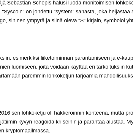
jä Sebastian Schepis halusi luoda monitoimisen lohkoketj
“Syscoin” on johdettu “system” sanasta, joka heijastaa a
go, sininen ympyrä ja siinä oleva “S” kirjain, symboloi yht
ksiin, esimerkiksi liiketoiminnan parantamiseen ja e-kau
enien luomiseen, joita voidaan käyttää eri tarkoituksiin 
märtämään paremmin lohkoketjun tarjoamia mahdollisuuks
016 sen lohkoketju oli hakkeroinnin kohteena, mutta proj
äjätiimin kyvyn reagoida kriiseihin ja parantaa alustaa. 
isen kryptomaailmassa.