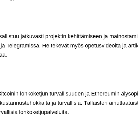
osallistuu jatkuvasti projektin kehittämiseen ja mainostam
ja Telegramissa. He tekevät myös opetusvideoita ja artik
aa.
 Bitcoinin lohkoketjun turvallisuuden ja Ethereumin äly
 kustannustehokkaita ja turvallisia. Tällaisten ainutlaatu
vallisia lohkoketjupalveluita.