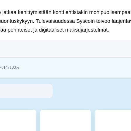
e jatkaa kehittymistään kohti entistäkin monipuolisempaa
uorituskykyyn. Tulevaisuudessa Syscoin toivoo laajenta
tää perinteiset ja digitaaliset maksujärjestelmät.
78147108%
 aim to address their environmental impact (e.g., energy-intensive mining), pr
tions encourage compliance with standards that mitigate risks and foster trust in
inmotion Ltd
35881-0