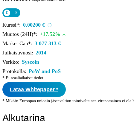
Institutions
OTC Trading Desk
€
$
About Us
•
Careers
•
Kurssi*:
0,00200 €
Learn
Market Insights
Muutos (24H)*:
+17.52%
Help Center
Market Cap*:
3 077 313 €
Log In
Julkaisuvuosi:
2014
Verkko:
Syscoin
Create Account
Protokolla:
PoW and PoS
Choose
* Ei reaaliaikaiset tiedot.
a
language
Log in to your account
Lataa Whitepaper *
Services
Personal
* Mikään Euroopan unionin jäsenvaltion toimivaltainen viranomainen ei ole h
Business
Coinmotion Wealth
Alkutarina
Institutions
OTC Trading Desk
About Us
•