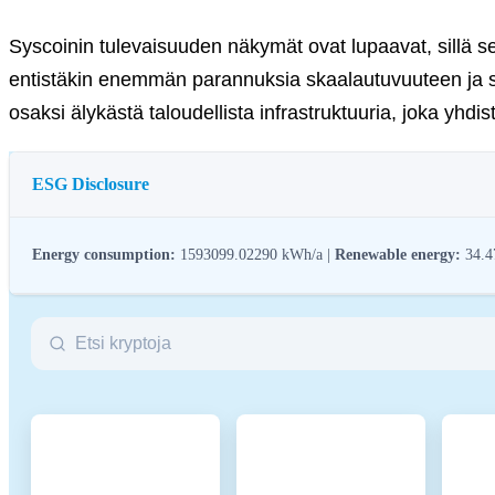
Syscoinin tulevaisuuden näkymät ovat lupaavat, sillä s
entistäkin enemmän parannuksia skaalautuvuuteen ja s
osaksi älykästä taloudellista infrastruktuuria, joka yhdis
ESG Disclosure
Energy consumption:
1593099.02290 kWh/a |
Renewable energy:
34.4
ESG (Environmental, Social, and Governance) regulations for crypto assets
crypto industry with broader sustainability and societal goals. These regula
Name
Co
Relevant legal entity identifier
21