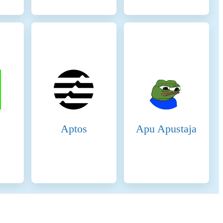
ating the hardware used within the network are the requirements for
 measured in certified test laboratories. When calculating the energy
ken Identifier (FFG DTI) to determine all implementations of the asset
igital Token Identifier Foundation. The information regarding the
s that are verified with best effort using empirical data. In general,
principle, we make assumptions on the conservative side when in doubt,
Aptos
Apu Apustaja
 are to be determined using public information sites, open-source
eographic distribution of the nodes, reference networks are used which
ism. This geo-information is merged with public information from Our