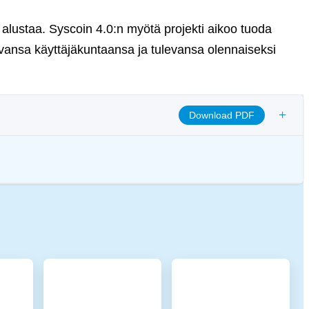
 alustaa. Syscoin 4.0:n myötä projekti aikoo tuoda
vansa käyttäjäkuntaansa ja tulevansa olennaiseksi
+
Download PDF
omote transparency, and ensure ethical governance practices to align the
 digital assets.