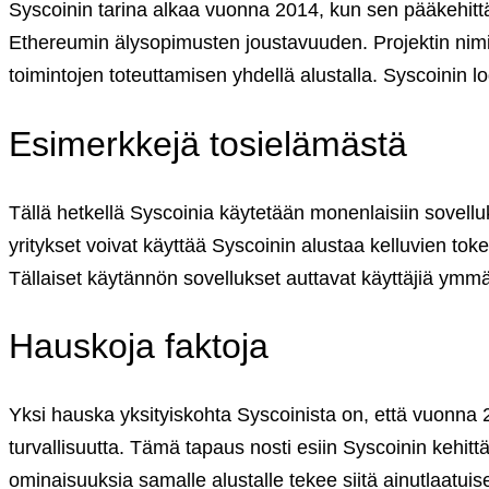
Syscoinin tarina alkaa vuonna 2014, kun sen pääkehittä
Careers
•
Learn
Ethereumin älysopimusten joustavuuden. Projektin nimi 
Market Insights
toimintojen toteuttamisen yhdellä alustalla. Syscoinin lo
Help Center
English (US)
English (US)
Esimerkkejä tosielämästä
Suomi (FI)
Log in to your account
Tällä hetkellä Syscoinia käytetään monenlaisiin sovellu
Services
Personal
yritykset voivat käyttää Syscoinin alustaa kelluvien tok
Business
Tällaiset käytännön sovellukset auttavat käyttäjiä ym
Coinmotion Wealth
Institutions
OTC Trading Desk
Hauskoja faktoja
About Us
•
Careers
•
Learn
Yksi hauska yksityiskohta Syscoinista on, että vuonna 2
Market Insights
Help Center
turvallisuutta. Tämä tapaus nosti esiin Syscoinin kehitt
English (US)
ominaisuuksia samalle alustalle tekee siitä ainutlaatu