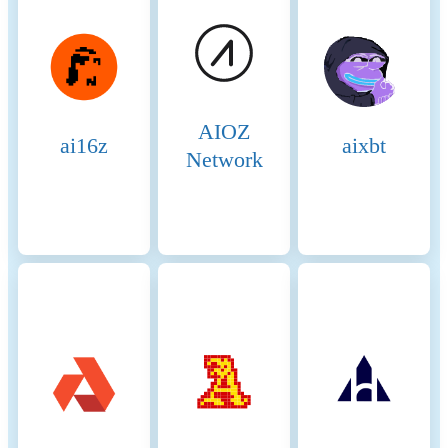
penalties for inactivity. This
system aims to increase
security by aligning
incentives while making the
crypto-asset's fee structure
more predictable and
AIOZ
deflationary during high
ai16z
aixbt
network activity.
Network
Beginning of the period
2025-07-27
End of the period
2026-07-27
Energy consumption
100.75060 (kWh/a)
Energy consumption
The energy consumption of
resources and methodologies
this asset is aggregated across
multiple components: To
determine the energy
consumption of a token, the
energy consumption of the
network(s) ethereum is