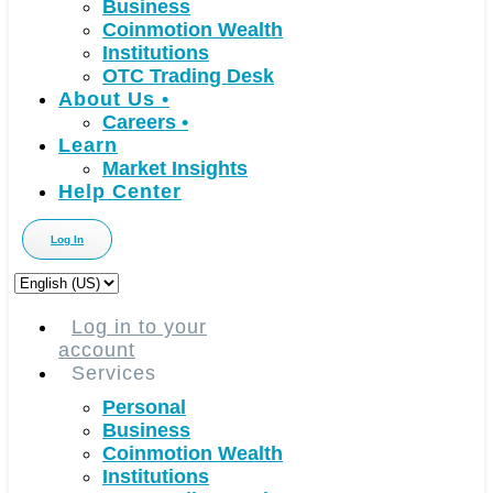
Business
Coinmotion Wealth
Institutions
OTC Trading Desk
About Us
•
Careers
•
Learn
Market Insights
Help Center
Log In
Choose
a
language
Log in to your
account
Services
Personal
Business
Coinmotion Wealth
Institutions