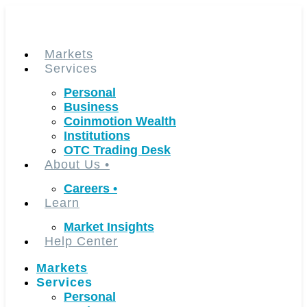
Skip
to
content
Markets
Services
Personal
Business
Coinmotion Wealth
Institutions
OTC Trading Desk
About Us
•
Careers
•
Learn
Market Insights
Help Center
Markets
Services
Personal