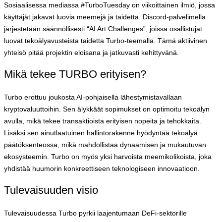
Sosiaalisessa mediassa #TurboTuesday on viikoittainen ilmiö, jossa
käyttäjät jakavat luovia meemejä ja taidetta. Discord-palvelimella
järjestetään säännöllisesti “AI Art Challenges”, joissa osallistujat
luovat tekoälyavusteista taidetta Turbo-teemalla. Tämä aktiivinen
yhteisö pitää projektin eloisana ja jatkuvasti kehittyvänä.
Mikä tekee TURBO erityisen?
Turbo erottuu joukosta AI-pohjaisella lähestymistavallaan
kryptovaluuttoihin. Sen älykkäät sopimukset on optimoitu tekoälyn
avulla, mikä tekee transaktioista erityisen nopeita ja tehokkaita.
Lisäksi sen ainutlaatuinen hallintorakenne hyödyntää tekoälyä
päätöksenteossa, mikä mahdollistaa dynaamisen ja mukautuvan
ekosysteemin. Turbo on myös yksi harvoista meemikolikoista, joka
yhdistää huumorin konkreettiseen teknologiseen innovaatioon.
Tulevaisuuden visio
Tulevaisuudessa Turbo pyrkii laajentumaan DeFi-sektorille