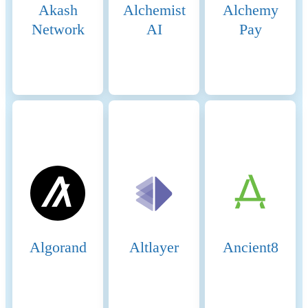
Akash
Alchemist
Alchemy
calculated first. For the
energy consumption of the
Network
AI
Pay
token, a fraction of the
energy consumption of the
network is attributed to the
token, which is determined
based on the activity of the
crypto-asset within the
network. When calculating
the energy consumption, the
Functionally Fungible Group
Digital Token Identifier (FFG
DTI) is used - if available -
to determine all
implementations of the asset
in scope. The mappings are
updated regularly, based on
Algorand
Altlayer
Ancient8
data of the Digital Token
Identifier Foundation. The
information regarding the
hardware used and the