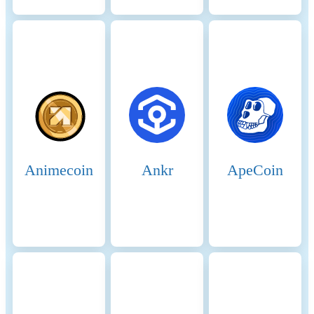
number of participants in the
network is based on
assumptions that are verified
with best effort using
empirical data. In general,
participants are assumed to be
largely economically rational.
As a precautionary principle,
we make assumptions on the
conservative side when in
doubt, i.e. making higher
Animecoin
Ankr
ApeCoin
estimates for the adverse
impacts.
Renewable energy
0%
consumption
Energy intensity
0 (kWh)
Scope 1 DLT GHG emissions
0 (tCO2e/a)
- Controlled