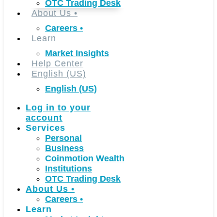
OTC Trading Desk
About Us
•
Careers
•
Learn
Market Insights
Help Center
English (US)
English (US)
Log in to your
account
Services
Personal
Business
Coinmotion Wealth
Institutions
OTC Trading Desk
About Us
•
Careers
•
Learn