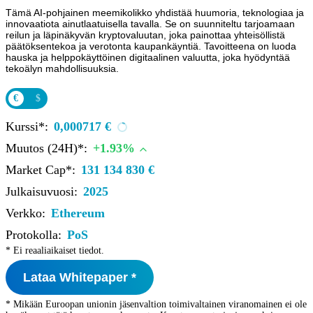
Tämä AI-pohjainen meemikolikko yhdistää huumoria, teknologiaa ja
innovaatiota ainutlaatuisella tavalla. Se on suunniteltu tarjoamaan
reilun ja läpinäkyvän kryptovaluutan, joka painottaa yhteisöllistä
päätöksentekoa ja verotonta kaupankäyntiä. Tavoitteena on luoda
hauska ja helppokäyttöinen digitaalinen valuutta, joka hyödyntää
tekoälyn mahdollisuuksia.
€
$
Kurssi*:
0,000717 €
Muutos (24H)*:
+1.93%
Market Cap*:
131 134 830 €
Julkaisuvuosi:
2025
Verkko:
Ethereum
Protokolla:
PoS
* Ei reaaliaikaiset tiedot.
Lataa Whitepaper *
* Mikään Euroopan unionin jäsenvaltion toimivaltainen viranomainen ei ole