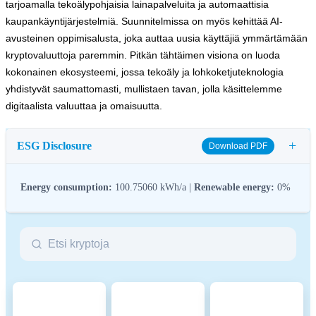
tarjoamalla tekoälypohjaisia lainapalveluita ja automaattisia
kaupankäyntijärjestelmiä. Suunnitelmissa on myös kehittää AI-
avusteinen oppimisalusta, joka auttaa uusia käyttäjiä ymmärtämään
kryptovaluuttoja paremmin. Pitkän tähtäimen visiona on luoda
kokonainen ekosysteemi, jossa tekoäly ja lohkoketjuteknologia
yhdistyvät saumattomasti, mullistaen tavan, jolla käsittelemme
digitaalista valuuttaa ja omaisuutta.
+
ESG Disclosure
Download PDF
Energy consumption:
100.75060 kWh/a |
Renewable energy:
0%
ESG (Environmental, Social, and Governance) regulations for
crypto assets aim to address their environmental impact (e.g.,
energy-intensive mining), promote transparency, and ensure ethical
governance practices to align the crypto industry with broader
sustainability and societal goals. These regulations encourage