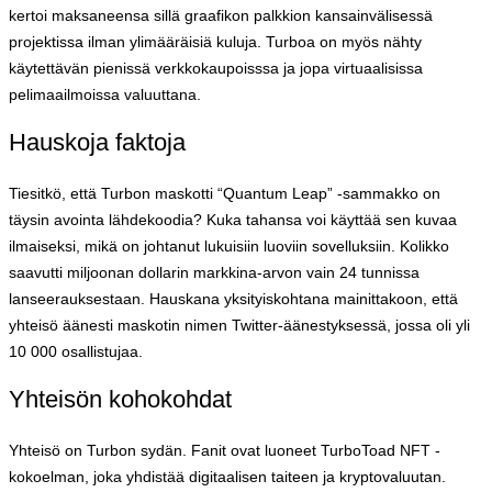
kertoi maksaneensa sillä graafikon palkkion kansainvälisessä
projektissa ilman ylimääräisiä kuluja. Turboa on myös nähty
käytettävän pienissä verkkokaupoisssa ja jopa virtuaalisissa
pelimaailmoissa valuuttana.
Hauskoja faktoja
Tiesitkö, että Turbon maskotti “Quantum Leap” -sammakko on
täysin avointa lähdekoodia? Kuka tahansa voi käyttää sen kuvaa
ilmaiseksi, mikä on johtanut lukuisiin luoviin sovelluksiin. Kolikko
saavutti miljoonan dollarin markkina-arvon vain 24 tunnissa
lanseerauksestaan. Hauskana yksityiskohtana mainittakoon, että
yhteisö äänesti maskotin nimen Twitter-äänestyksessä, jossa oli yli
10 000 osallistujaa.
Yhteisön kohokohdat
Yhteisö on Turbon sydän. Fanit ovat luoneet TurboToad NFT -
kokoelman, joka yhdistää digitaalisen taiteen ja kryptovaluutan.