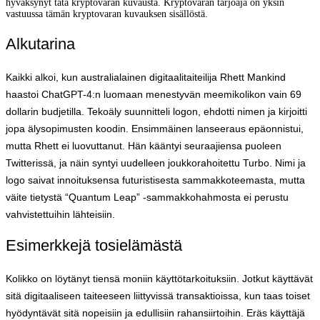
hyväksynyt tätä kryptovaran kuvausta. Kryptovaran tarjoaja on yksin
vastuussa tämän kryptovaran kuvauksen sisällöstä.
Alkutarina
Kaikki alkoi, kun australialainen digitaalitaiteilija Rhett Mankind
haastoi ChatGPT-4:n luomaan menestyvän meemikolikon vain 69
dollarin budjetilla. Tekoäly suunnitteli logon, ehdotti nimen ja kirjoitti
jopa älysopimusten koodin. Ensimmäinen lanseeraus epäonnistui,
mutta Rhett ei luovuttanut. Hän kääntyi seuraajiensa puoleen
Twitterissä, ja näin syntyi uudelleen joukkorahoitettu Turbo. Nimi ja
logo saivat innoituksensa futuristisesta sammakkoteemasta, mutta
väite tietystä “Quantum Leap” -sammakkohahmosta ei perustu
vahvistettuihin lähteisiin.
Esimerkkejä tosielämästä
Kolikko on löytänyt tiensä moniin käyttötarkoituksiin. Jotkut käyttävät
sitä digitaaliseen taiteeseen liittyvissä transaktioissa, kun taas toiset
hyödyntävät sitä nopeisiin ja edullisiin rahansiirtoihin. Eräs käyttäjä