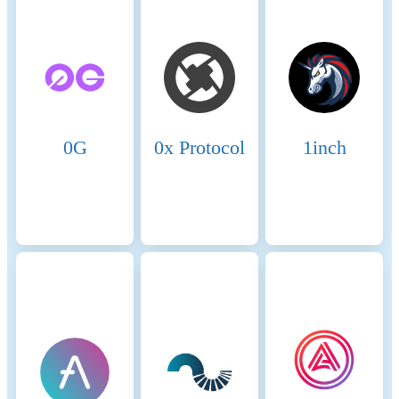
compliance with standards that mitigate risks and foster trust in
digital assets.
Name
Coinmotion Ltd
Relevant legal entity
2135881-0
identifier
0G
0x Protocol
1inch
Name of the crypto-asset
Turbo
Consensus Mechanism
The crypto-asset's Proof-of-
Stake (PoS) consensus
mechanism, introduced with
The Merge in 2022, replaces
mining with validator
staking. Validators must stake
at least 32 ETH every block a
validator is randomly chosen
to propose the next block.
Once proposed the other
validators verify the blocks