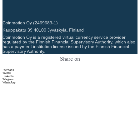
Coinmotion Oy (2469683-1)
Kauppakatu 39 40100 Jyväskylä, Finland
Coinmotion Oy is a registered virtual currency service provider
regulated by the Finnish Financial Supervisory Authority, which also
has a payment institution license issued by the Finnish Financial
Supervisory Authority.
Share on
Facebook
Twitter
LinkedIn
Telegram
WhatsApp