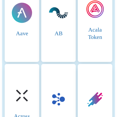
combines elements of
Delegated Proof of Stake
(DPoS) and Proof of
Authority (PoA). This
method ensures fast block
Acala
times and low fees while
Aave
AB
maintaining a level of
Token
decentralization and security.
Core Components 1.
Validators (so-called “Cabinet
Members”): Validators on
BSC are responsible for
producing new blocks,
validating transactions, and
maintaining the network’s
security. To become a
validator, an entity must stake
a significant amount of BNB
(Binance Coin). Validators
are selected through staking
and voting by token holders.
Across