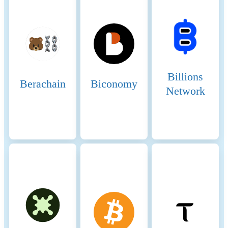
Smart Chain, Stellar. Binance
Smart Chain (BSC) uses the
Proof of Staked Authority
(PoSA) consensus mechanism
to ensure network security
and incentivize participation
from validators and
Billions
Berachain
Biconomy
delegators. Incentive
Network
Mechanisms 1. Validators:
Staking Rewards: Validators
must stake a significant
amount of BNB to participate
in the consensus process.
They earn rewards in the
form of transaction fees and
block rewards. Selection
Process: Validators are
selected based on the amount
of BNB staked and the votes
received from delegators. The
more BNB staked and votes