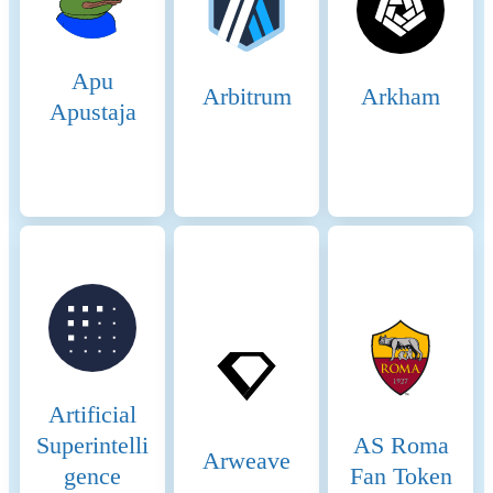
SCP is built on the principles
of Federated Byzantine
Agreement (FBA), which
Apu
allows decentralized,
Arbitrum
Arkham
leaderless consensus without
Apustaja
the need for a closed system
of trusted participants.
Quorum Slices: Each node in
the network selects a set of
other nodes (quorum slice)
that it trusts. Consensus is
achieved when these slices
overlap and collectively agree
on the transaction state. 2.
Nodes and Validators: Nodes:
Nodes running the Stellar
software participate in the
network by validating
Artificial
transactions and maintaining
Superintelli
AS Roma
the ledger. Validators: Nodes
Arweave
gence
Fan Token
that are responsible for