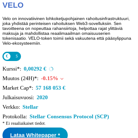
VELO
Velo on innovatiivinen lohkoketjupohjainen rahoitusinfrastruktuuri,
joka yhdistää perinteisen rahoituksen Web3-sovelluksiin. Sen
tavoitteena on nopeuttaa rahansiirtoja, helpottaa rajat ylittäviä
maksuja ja mahdollistaa reaalimaailman omaisuuserien
tokenisaatio. VELO-token toimii sekä vakuutena että pääsylippuna
Velo-ekosysteemiin.
€
$
Kurssi*:
0,00292 €
Muutos (24H)*:
-0.15%
Market Cap*:
57 168 053 €
Julkaisuvuosi:
2020
Verkko:
Stellar
Protokolla:
Stellar Consensus Protocol (SCP)
* Ei reaaliaikaiset tiedot.
Lataa Whitepaper *