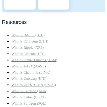
Candidates are nodes that
have staked the required
amount of BNB and are
waiting to become active
validators. They ensure that
Resources
there is always a sufficient
pool of nodes ready to take
What is Bitcoin (BTC)
on validation tasks,
maintaining network
What is Ethereum (ETH)
resilience. 4. Economic
What is Ripple (XRP)
Security: Slashing: Validators
What is Litecoin (LTC)
can be penalized for
What is Stellar Lumens (XLM)
malicious behavior or failure
What is AAVE (AAVE)
to perform their duties.
Penalties include slashing a
What is Chainlink (LINK)
portion of their staked tokens,
What is Uniswap (UNI)
ensuring that validators act in
What is USDC COIN (USDC)
the best interest of the
What is Cardano (ADA)
network. Opportunity Cost:
Staking requires validators
What is Tether (USDT)
and delegators to lock up
What is Polygon (POL)
their BNB tokens, providing