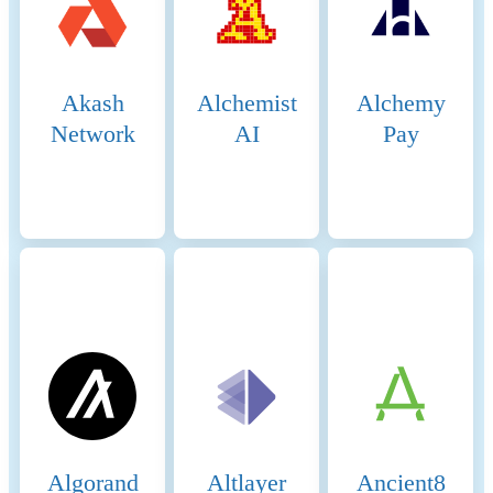
produce new blocks. The
selection process involves
both the current validators
and the pool of candidates,
Akash
Alchemist
Alchemy
ensuring a dynamic and
secure rotation of nodes. 5.
Network
AI
Pay
Block Production: The
selected validators take turns
producing blocks in a PoA-
like manner, ensuring that
blocks are generated quickly
and efficiently. Validators
validate transactions, add
them to new blocks, and
broadcast these blocks to the
network. 6. Transaction
Finality: BSC achieves fast
block times of around 3
seconds and quick transaction
finality. This is achieved
through the efficient PoSA
Algorand
Altlayer
Ancient8