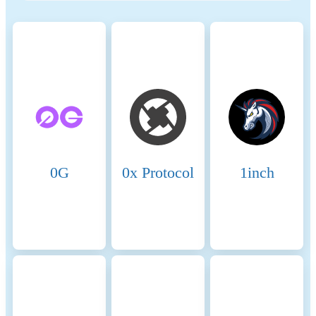
energy-intensive mining), promote transparency, and ensure ethical
governance practices to align the crypto industry with broader
sustainability and societal goals. These regulations encourage
compliance with standards that mitigate risks and foster trust in
digital assets.
Name
Coinmotion Ltd
Relevant legal entity
2135881-0
identifier
0G
0x Protocol
1inch
Name of the crypto-asset
VELO
Consensus Mechanism
VELO is present on the
following networks: Binance
Smart Chain, Stellar. Binance
Smart Chain (BSC) uses a
hybrid consensus mechanism
called Proof of Staked
Authority (PoSA), which