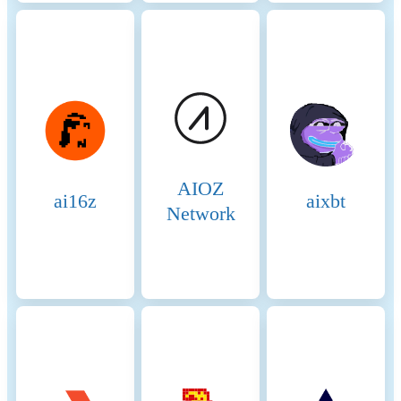
essentially potential validators
who are not currently active
but can be elected to the
validator set through
community voting.
Candidates play a crucial role
in ensuring there is always a
sufficient pool of nodes ready
to take on validation tasks,
AIOZ
thus maintaining network
ai16z
aixbt
resilience and
Network
decentralization. Consensus
Process 4. Validator
Selection: Validators are
chosen based on the amount
of BNB staked and votes
received from delegators. The
more BNB staked and votes
received, the higher the
chance of being selected to
validate transactions and