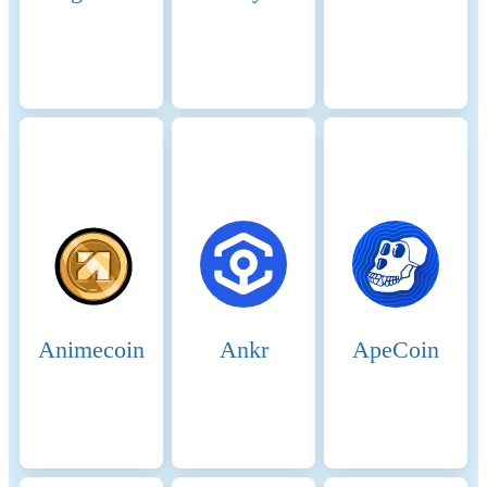
mechanism that allows
validators to rapidly reach
consensus. Security and
Economic Incentives 7.
Staking: Validators are
required to stake a substantial
amount of BNB, which acts
as collateral to ensure their
honest behavior. This staked
amount can be slashed if
validators act maliciously.
Staking incentivizes
validators to act in the
network's best interest to
avoid losing their staked
Animecoin
Ankr
ApeCoin
BNB. 8. Delegation and
Rewards: Delegators earn
rewards proportional to their
stake in validators. This
incentivizes them to choose
reliable validators and
participate in the network’s