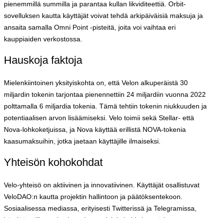
pienemmillä summilla ja parantaa kullan likviditeettiä. Orbit-
sovelluksen kautta käyttäjät voivat tehdä arkipäiväisiä maksuja ja
ansaita samalla Omni Point -pisteitä, joita voi vaihtaa eri
kauppiaiden verkostossa.
Hauskoja faktoja
Mielenkiintoinen yksityiskohta on, että Velon alkuperäistä 30
miljardin tokenin tarjontaa pienennettiin 24 miljardiin vuonna 2022
polttamalla 6 miljardia tokenia. Tämä tehtiin tokenin niukkuuden ja
potentiaalisen arvon lisäämiseksi. Velo toimii sekä Stellar- että
Nova-lohkoketjuissa, ja Nova käyttää erillistä NOVA-tokenia
kaasumaksuihin, jotka jaetaan käyttäjille ilmaiseksi.
Yhteisön kohokohdat
Velo-yhteisö on aktiivinen ja innovatiivinen. Käyttäjät osallistuvat
VeloDAO:n kautta projektin hallintoon ja päätöksentekoon.
Sosiaalisessa mediassa, erityisesti Twitterissä ja Telegramissa,