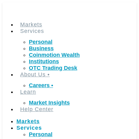
Skip
to
content
Markets
Services
Personal
Business
Coinmotion Wealth
Institutions
OTC Trading Desk
About Us
•
Careers
•
Learn
Market Insights
Help Center
Markets
Services
Personal