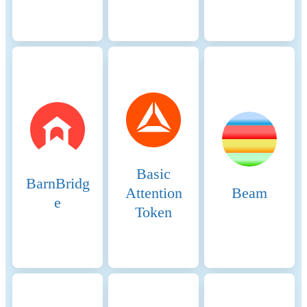
Security: SCP ensures that the
network can achieve
consensus efficiently without
relying on energy-intensive
mining processes. This makes
it environmentally friendly
and suitable for high-
throughput applications. 9.
Incentive Mechanisms:
Unlike Proof of Work (PoW)
or Proof of Stake (PoS)
systems, Stellar does not rely
Basic
on direct economic incentives
BarnBridg
like mining rewards. Instead,
Attention
Beam
e
the network incentivizes
Token
participation through the
intrinsic value of maintaining
a secure, efficient, and
reliable payment network.
Incentive Mechanisms and
VELO is present on the
Applicable Fees
following networks: Binance