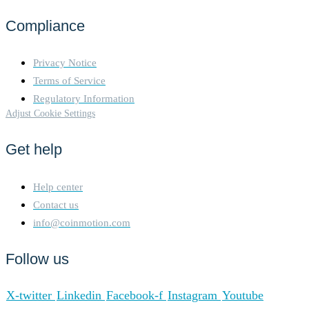
an economic incentive to act
Compliance
honestly to avoid losing their
staked assets. Fees on the
Binance Smart Chain 5.
Privacy Notice
Transaction Fees: Low Fees:
Terms of Service
BSC is known for its low
Regulatory Information
transaction fees compared to
Adjust Cookie Settings
other blockchain networks.
These fees are paid in BNB
and are essential for
Get help
maintaining network
operations and compensating
validators. Dynamic Fee
Help center
Structure: Transaction fees
Contact us
can vary based on network
info@coinmotion.com
congestion and the
complexity of the
Follow us
transactions. However, BSC
ensures that fees remain
significantly lower than those
X-twitter
Linkedin
Facebook-f
Instagram
Youtube
on the Ethereum mainnet. 6.