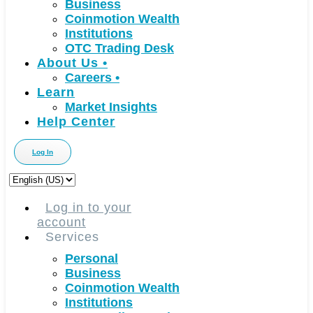
Business
Coinmotion Wealth
Institutions
OTC Trading Desk
About Us
•
Careers
•
Learn
Market Insights
Help Center
Log In
Choose
a
language
Log in to your
account
Services
Personal
Business
Coinmotion Wealth
Institutions