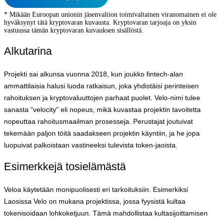
* Mikään Euroopan unionin jäsenvaltion toimivaltainen viranomainen ei ole
hyväksynyt tätä kryptovaran kuvausta. Kryptovaran tarjoaja on yksin
vastuussa tämän kryptovaran kuvauksen sisällöstä.
Alkutarina
Projekti sai alkunsa vuonna 2018, kun joukko fintech-alan
ammattilaisia halusi luoda ratkaisun, joka yhdistäisi perinteisen
rahoituksen ja kryptovaluuttojen parhaat puolet. Velo-nimi tulee
sanasta “velocity” eli nopeus, mikä kuvastaa projektin tavoitetta
nopeuttaa rahoitusmaailman prosesseja. Perustajat joutuivat
tekemään paljon töitä saadakseen projektin käyntiin, ja he jopa
luopuivat palkoistaan vastineeksi tulevista token-jaoista.
Esimerkkejä tosielämästä
Veloa käytetään monipuolisesti eri tarkoituksiin. Esimerkiksi
Laosissa Velo on mukana projektissa, jossa fyysistä kultaa
tokenisoidaan lohkoketjuun. Tämä mahdollistaa kultasijoittamisen