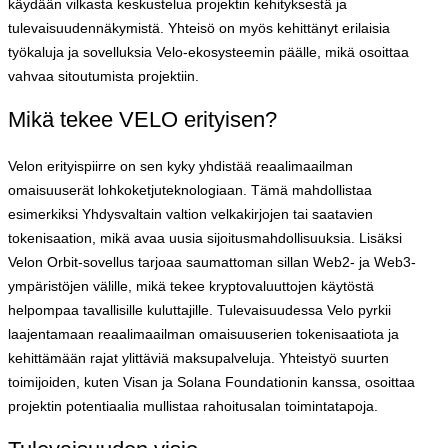
käydään vilkasta keskustelua projektin kehityksestä ja
tulevaisuudennäkymistä. Yhteisö on myös kehittänyt erilaisia
työkaluja ja sovelluksia Velo-ekosysteemin päälle, mikä osoittaa
vahvaa sitoutumista projektiin.
Mikä tekee VELO erityisen?
Velon erityispiirre on sen kyky yhdistää reaalimaailman
omaisuuserät lohkoketjuteknologiaan. Tämä mahdollistaa
esimerkiksi Yhdysvaltain valtion velkakirjojen tai saatavien
tokenisaation, mikä avaa uusia sijoitusmahdollisuuksia. Lisäksi
Velon Orbit-sovellus tarjoaa saumattoman sillan Web2- ja Web3-
ympäristöjen välille, mikä tekee kryptovaluuttojen käytöstä
helpompaa tavallisille kuluttajille. Tulevaisuudessa Velo pyrkii
laajentamaan reaalimaailman omaisuuserien tokenisaatiota ja
kehittämään rajat ylittäviä maksupalveluja. Yhteistyö suurten
toimijoiden, kuten Visan ja Solana Foundationin kanssa, osoittaa
projektin potentiaalia mullistaa rahoitusalan toimintatapoja.