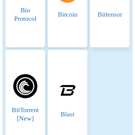
received, the higher the
Bio
chances of being selected to
Bitcoin
Bittensor
validate transactions and
Protocol
produce new blocks. 2.
Delegators: Delegated
Staking: Token holders can
delegate their BNB to
validators. This delegation
increases the validator's total
stake and improves their
chances of being selected to
produce blocks. Shared
Rewards: Delegators earn a
portion of the rewards that
validators receive. This
incentivizes token holders to
participate in the network’s
BitTorrent
security and decentralization
Blast
[New]
by choosing reliable
validators. 3. Candidates:
Pool of Potential Validators: