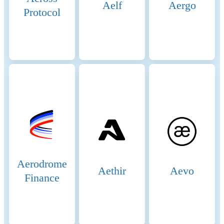
There are 21 active validators
Aelf
Aergo
Protocol
at any given time, rotating to
ensure decentralization and
security. 2. Delegators: Token
holders who do not wish to
run validator nodes can
delegate their BNB tokens to
validators. This delegation
helps validators increase their
stake and improves their
chances of being selected to
produce blocks. Delegators
earn a share of the rewards
that validators receive,
incentivizing broad
participation in network
Aerodrome
Aethir
Aevo
security. 3. Candidates:
Finance
Candidates are nodes that
have staked the required
amount of BNB and are in
the pool waiting to become
validators. They are