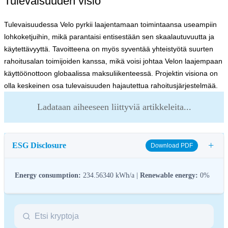
Tulevaisuuden visio
Tulevaisuudessa Velo pyrkii laajentamaan toimintaansa useampiin
lohkoketjuihin, mikä parantaisi entisestään sen skaalautuvuutta ja
käytettävyyttä. Tavoitteena on myös syventää yhteistyötä suurten
rahoitusalan toimijoiden kanssa, mikä voisi johtaa Velon laajempaan
käyttöönottoon globaalissa maksuliikenteessä. Projektin visiona on
olla keskeinen osa tulevaisuuden hajautettua rahoitusjärjestelmää.
Ladataan aiheeseen liittyviä artikkeleita...
+
ESG Disclosure
Download PDF
Energy consumption:
234.56340 kWh/a |
Renewable energy:
0%
ESG (Environmental, Social, and Governance) regulations for
crypto assets aim to address their environmental impact (e.g.,