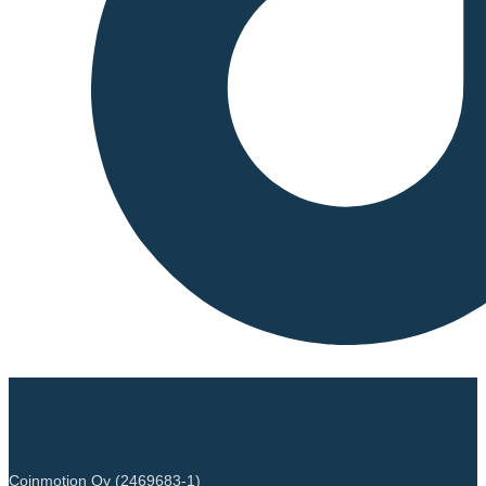
Costs: Deploying and
interacting with smart
contracts on BSC involves
paying fees based on the
computational resources
required. These fees are also
paid in BNB and are designed
to be cost-effective,
encouraging developers to
build on the BSC platform.
Stellar’s consensus
mechanism, the Stellar
Consensus Protocol (SCP), is
designed to achieve
decentralized and secure
transaction validation through
a federated Byzantine
agreement (FBA) model.
Unlike Proof of Work (PoW)
or Proof of Stake (PoS)
systems, Stellar does not rely
Coinmotion Oy (2469683-1)
on direct economic incentives