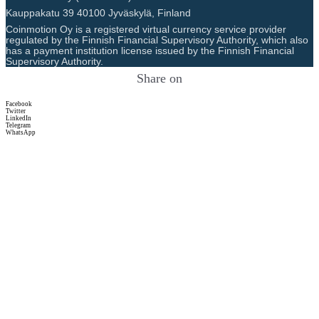
like mining rewards. Instead,
Kauppakatu 39 40100 Jyväskylä, Finland
it ensures network security
Coinmotion Oy is a registered virtual currency service provider
regulated by the Finnish Financial Supervisory Authority, which also
and transaction validation
has a payment institution license issued by the Finnish Financial
through intrinsic network
Supervisory Authority.
mechanisms and transaction
Share on
fees. Incentive Mechanisms 1.
Quorum Slices and Trust:
Facebook
Twitter
Quorum Slices: Each node in
LinkedIn
Telegram
the Stellar network selects
WhatsApp
other nodes it trusts to form a
quorum slice. Consensus is
achieved through the
intersection of these slices,
creating a robust and
decentralized trust network.
Federated Voting: Nodes
communicate their votes
within their quorum slices,
and through multiple rounds
of federated voting, they
agree on the transaction state.