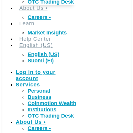
OTC Trading Desk
About Us
•
Careers
•
Learn
Market Insights
Help Center
English (US)
English (US)
Suomi (FI)
Log in to your
account
Services
Personal
Business
Coinmotion Wealth
Institutions
OTC Trading Desk
About Us
•
Careers
•