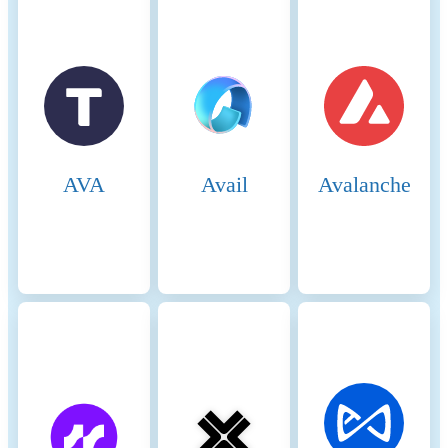
emerges. This phase
continues until nodes agree
on a single value or a set of
values. 5. Ballot Protocol
(Voting and Acceptance):
Balloting: The agreed-upon
values from the nomination
phase are then put into
AVA
Avail
Avalanche
ballots. Each ballot goes
through multiple rounds of
voting, where nodes vote to
either accept or reject the
proposed values. Federated
Voting: Nodes exchange votes
within their quorum slices,
and if a value receives
sufficient votes across
overlapping slices, it moves
to the next stage. Acceptance
and Confirmation: If a value
gathers enough votes through