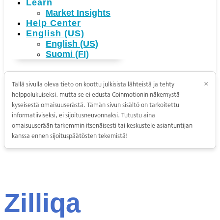
Learn
Market Insights
Help Center
English (US)
English (US)
Suomi (FI)
Tällä sivulla oleva tieto on koottu julkisista lähteistä ja tehty
×
helppolukuiseksi, mutta se ei edusta Coinmotionin näkemystä
kyseisestä omaisuuserästä. Tämän sivun sisältö on tarkoitettu
informatiiviseksi, ei sijoitusneuvonnaksi. Tutustu aina
omaisuuserään tarkemmin itsenäisesti tai keskustele asiantuntijan
kanssa ennen sijoituspäätösten tekemistä!
Zilliqa