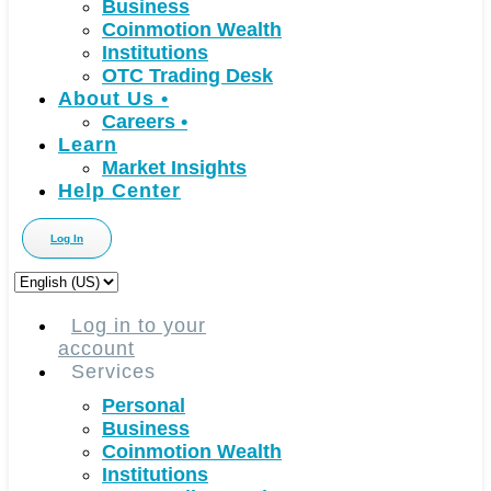
Business
Coinmotion Wealth
Institutions
OTC Trading Desk
About Us
•
Careers
•
Learn
Market Insights
Help Center
Log In
Choose
a
language
Log in to your
account
Services
Personal
Business
Coinmotion Wealth
Institutions