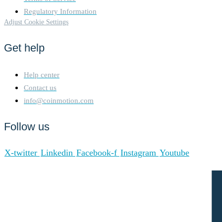
Cross-Chain Fees:
Regulatory Information
Interoperability Costs: BSC
Adjust Cookie Settings
supports cross-chain
compatibility, allowing assets
to be transferred between
Get help
Binance Chain and Binance
Smart Chain. These cross-
chain operations incur
Help center
minimal fees, facilitating
Contact us
seamless asset transfers and
info@coinmotion.com
improving user experience. 8.
Smart Contract Fees:
Follow us
Deployment and Execution
Costs: Deploying and
interacting with smart
X-twitter
Linkedin
Facebook-f
Instagram
Youtube
contracts on BSC involves
paying fees based on the
computational resources
required. These fees are also
paid in BNB and are designed
to be cost-effective,
encouraging developers to