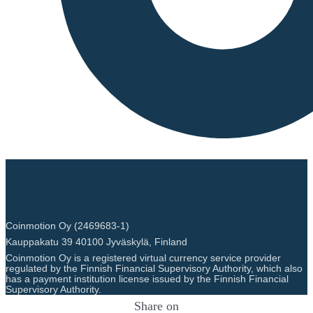
assign nodes to different
shards. Transaction Fees: In
addition to block rewards,
miners also receive
transaction fees for including
transactions in the blocks they
mine. These fees incentivize
miners to prioritize
transactions during high
demand. 2. Staking Rewards:
Validators in Shards: After
the PoW phase, validators in
each shard participate in the
consensus process using
Practical Byzantine Fault
Coinmotion Oy (2469683-1)
Tolerance (pBFT). Validators
who propose or confirm
Kauppakatu 39 40100 Jyväskylä, Finland
blocks in the pBFT phase
Coinmotion Oy is a registered virtual currency service provider
regulated by the Finnish Financial Supervisory Authority, which also
earn ZIL tokens as rewards
has a payment institution license issued by the Finnish Financial
for their participation in
Supervisory Authority.
securing the network and
Share on