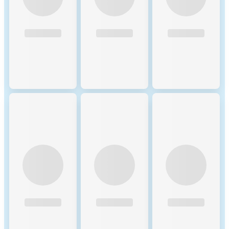
perform extensive
computations after the initial
selection. pBFT ensures
finality of blocks and ensures
that even if some nodes
behave maliciously or fail,
the network can still reach an
agreement and process
transactions correctly. pBFT
works by having validators
from the shard participate in
a consensus process to agree
on the state of the blockchain.
Validators propose blocks,
vote on block validity, and
ensure that a consensus is
reached before blocks are
finalized. 4. High
Throughput and Low
Latency: Combining sharding
with the use of PoW and
pBFT allows Zilliqa to