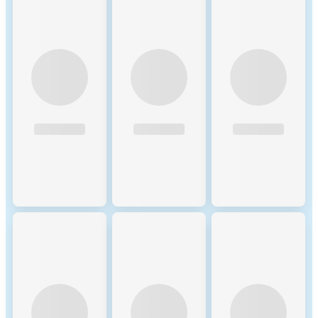
the beginning of the
consensus process, and the
workload is much lower than
in traditional PoW systems
like Bitcoin. The PoW
mechanism ensures that only
nodes with sufficient
computational power are
selected to participate in the
network, reducing the
likelihood of Sybil attacks. 3.
Practical Byzantine Fault
Tolerance (pBFT): Once the
PoW phase is complete and
nodes are assigned to shards,
pBFT is used to reach
consensus within each shard.
This is a more energy-
efficient consensus algorithm
than traditional PoW because
it doesn't require miners to