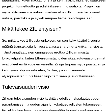
tapahtumia, kuten hackathoneja ja kehittäjäkilpailuja, edistääkseen
projektin tunnettuutta ja edistääkseen innovaatioita. Projekti on
myös aktiivinen sosiaalisen median alustoilla, missä he jakavat
uutisia, päivityksiä ja syvällisempää tietoa teknologiastaan.
Mikä tekee ZIL erityisen?
Se, mikä tekee Zilliqasta erikoisen, on sen kyky käsitellä suuria
määriä transaktioita lyhyessä ajassa sharding-tekniikan ansiosta.
Tämä ainutlaatuinen ominaisuus erottaa Zilliqan muista
lohkoketjuista, kuten Ethereumista, joiden skaalautuvuusongelmat
ovat olleet esillä vuosien varrella. Zilliqa tarjoaa myös joustavan ja
kehittyvän ohjelmointikielen, Scillan, joka on suunniteltu
älysopimusten turvalliseen kirjoittamiseen ja suorittamiseen.
Tulevaisuuden visio
Zilliqan tulevaisuuden visio keskittyy edelleen skaalautuvuuden
parantamiseen ja uuden ajan lohkoketjusovellusten tukemiseen.
Projekti aikoo laajentaa ekosysteemiään tuomalla mukaan uusia