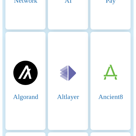
Network
AI
Pay
Block Production: The
selected validators take turns
producing blocks in a PoA-
like manner, ensuring that
blocks are generated quickly
and efficiently. Validators
validate transactions, add
them to new blocks, and
broadcast these blocks to the
network. 6. Transaction
Finality: BSC achieves fast
block times of around 3
seconds and quick transaction
finality. This is achieved
through the efficient PoSA
Algorand
Altlayer
Ancient8
mechanism that allows
validators to rapidly reach
consensus. Security and
Economic Incentives 7.
Staking: Validators are
required to stake a substantial