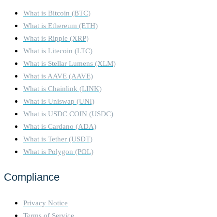
These fees are paid in BNB
What is Bitcoin (BTC)
and are essential for
maintaining network
What is Ethereum (ETH)
operations and compensating
What is Ripple (XRP)
validators. Dynamic Fee
What is Litecoin (LTC)
Structure: Transaction fees
What is Stellar Lumens (XLM)
can vary based on network
What is AAVE (AAVE)
congestion and the
complexity of the
What is Chainlink (LINK)
transactions. However, BSC
What is Uniswap (UNI)
ensures that fees remain
What is USDC COIN (USDC)
significantly lower than those
What is Cardano (ADA)
on the Ethereum mainnet. 6.
Block Rewards: Incentivizing
What is Tether (USDT)
Validators: Validators earn
What is Polygon (POL)
block rewards in addition to
transaction fees. These
Compliance
rewards are distributed to
validators for their role in
maintaining the network and
Privacy Notice
processing transactions. 7.
Terms of Service