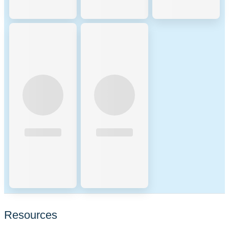
resilience. 4. Economic
Security: Slashing: Validators
can be penalized for
malicious behavior or failure
to perform their duties.
Penalties include slashing a
portion of their staked tokens,
ensuring that validators act in
the best interest of the
network. Opportunity Cost:
Staking requires validators
and delegators to lock up
their BNB tokens, providing
an economic incentive to act
honestly to avoid losing their
staked assets. Fees on the
Binance Smart Chain 5.
Transaction Fees: Low Fees:
BSC is known for its low
transaction fees compared to
Resources
other blockchain networks.