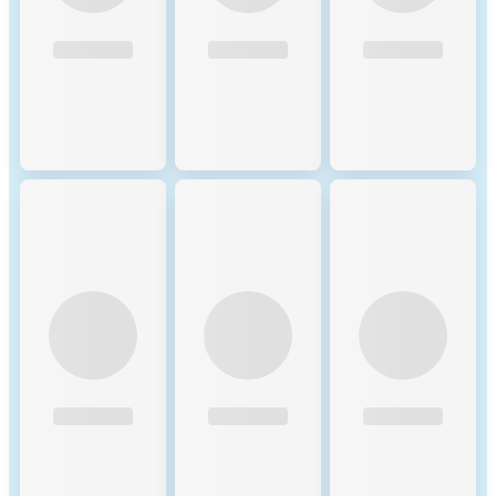
increases the validator's total
stake and improves their
chances of being selected to
produce blocks. Shared
Rewards: Delegators earn a
portion of the rewards that
validators receive. This
incentivizes token holders to
participate in the network’s
security and decentralization
by choosing reliable
validators. 3. Candidates:
Pool of Potential Validators:
Candidates are nodes that
have staked the required
amount of BNB and are
waiting to become active
validators. They ensure that
there is always a sufficient
pool of nodes ready to take
on validation tasks,
maintaining network