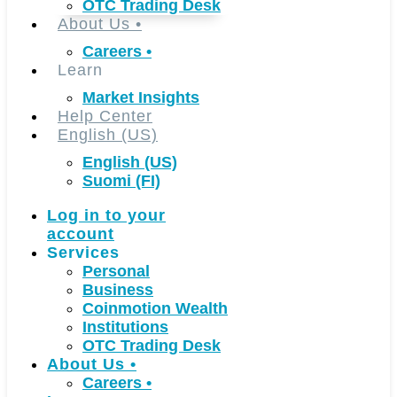
OTC Trading Desk
About Us
•
Careers
•
Learn
Market Insights
Help Center
English (US)
English (US)
Suomi (FI)
Log in to your
account
Services
Personal
Business
Coinmotion Wealth
Institutions
OTC Trading Desk
About Us
•
Careers
•