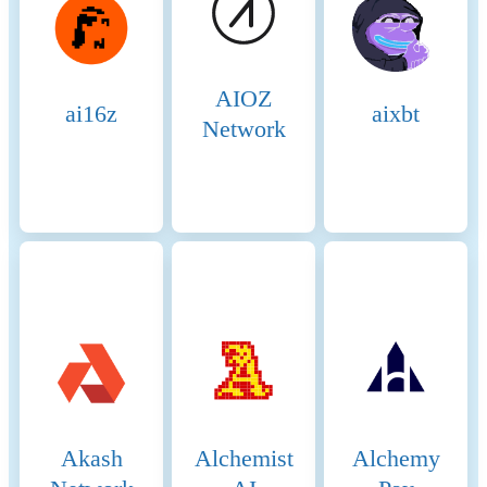
Candidates play a crucial role
in ensuring there is always a
sufficient pool of nodes ready
to take on validation tasks,
AIOZ
thus maintaining network
ai16z
aixbt
resilience and
Network
decentralization. Consensus
Process 4. Validator
Selection: Validators are
chosen based on the amount
of BNB staked and votes
received from delegators. The
more BNB staked and votes
received, the higher the
chance of being selected to
validate transactions and
produce new blocks. The
selection process involves
both the current validators
and the pool of candidates,
Akash
Alchemist
Alchemy
ensuring a dynamic and
secure rotation of nodes. 5.