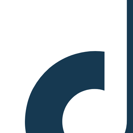
build on the BSC platform.
The Zilliqa blockchain
incentivizes network
participants, including
miners, validators, and
developers, through block
rewards, transaction fees, and
staking rewards, while its fee
model ensures the smooth
operation of the network and
the maintenance of its
scalability and security.
Incentive Mechanism: 1.
Mining Rewards (PoW
Phase): Block Rewards:
Miners who perform the
Proof of Work (PoW) for the
initial consensus phase are
rewarded with ZIL tokens for
successfully mining a block.
This PoW phase is used to