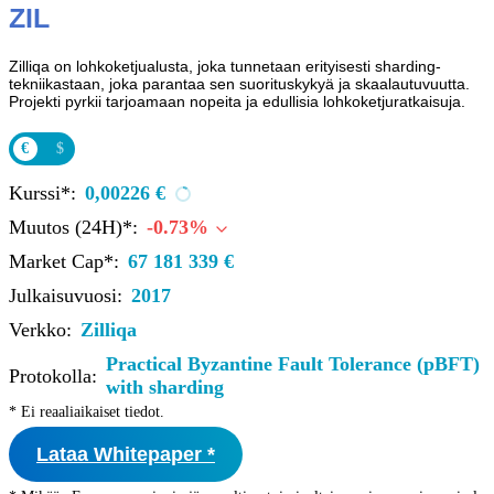
ZIL
Zilliqa on lohkoketjualusta, joka tunnetaan erityisesti sharding-
tekniikastaan, joka parantaa sen suorituskykyä ja skaalautuvuutta.
Projekti pyrkii tarjoamaan nopeita ja edullisia lohkoketjuratkaisuja.
€
$
Kurssi*:
0,00226 €
Muutos (24H)*:
-0.73%
Market Cap*:
67 181 339 €
Julkaisuvuosi:
2017
Verkko:
Zilliqa
Practical Byzantine Fault Tolerance (pBFT)
Protokolla:
with sharding
* Ei reaaliaikaiset tiedot.
Lataa Whitepaper *