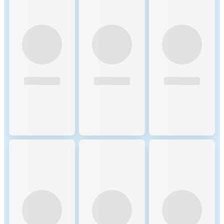
Mechanisms 1. Validators:
Staking Rewards: Validators
must stake a significant
amount of BNB to participate
in the consensus process.
They earn rewards in the
form of transaction fees and
block rewards. Selection
Process: Validators are
selected based on the amount
of BNB staked and the votes
received from delegators. The
more BNB staked and votes
received, the higher the
chances of being selected to
validate transactions and
produce new blocks. 2.
Delegators: Delegated
Staking: Token holders can
delegate their BNB to
validators. This delegation