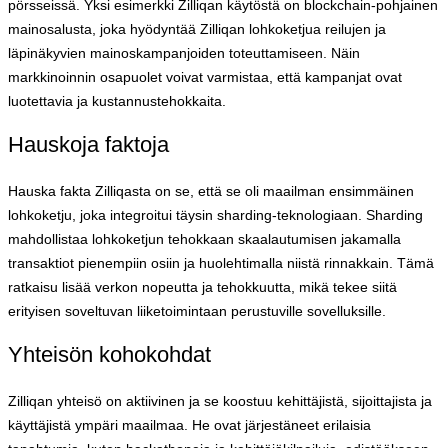
pörsseissä. Yksi esimerkki Zilliqan käytöstä on blockchain-pohjainen
mainosalusta, joka hyödyntää Zilliqan lohkoketjua reilujen ja
läpinäkyvien mainoskampanjoiden toteuttamiseen. Näin
markkinoinnin osapuolet voivat varmistaa, että kampanjat ovat
luotettavia ja kustannustehokkaita.
Hauskoja faktoja
Hauska fakta Zilliqasta on se, että se oli maailman ensimmäinen
lohkoketju, joka integroitui täysin sharding-teknologiaan. Sharding
mahdollistaa lohkoketjun tehokkaan skaalautumisen jakamalla
transaktiot pienempiin osiin ja huolehtimalla niistä rinnakkain. Tämä
ratkaisu lisää verkon nopeutta ja tehokkuutta, mikä tekee siitä
erityisen soveltuvan liiketoimintaan perustuville sovelluksille.
Yhteisön kohokohdat
Zilliqan yhteisö on aktiivinen ja se koostuu kehittäjistä, sijoittajista ja
käyttäjistä ympäri maailmaa. He ovat järjestäneet erilaisia