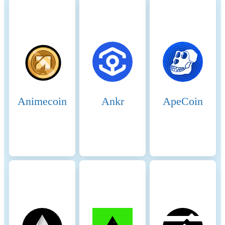
amount of BNB, which acts
as collateral to ensure their
honest behavior. This staked
amount can be slashed if
validators act maliciously.
Staking incentivizes
validators to act in the
network's best interest to
avoid losing their staked
Animecoin
Ankr
ApeCoin
BNB. 8. Delegation and
Rewards: Delegators earn
rewards proportional to their
stake in validators. This
incentivizes them to choose
reliable validators and
participate in the network’s
security. Validators and
delegators share transaction
fees as rewards, which
provides continuous
economic incentives to