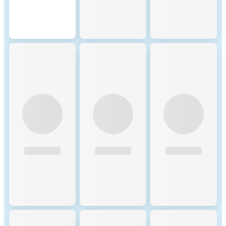
Mechanism: 1. Sharding:
Zilliqa achieves scalability
through sharding, where the
network is divided into
smaller units called shards.
Each shard processes its own
set of transactions and smart
contracts in parallel, allowing
the network to handle a
higher volume of
transactions. 2. Proof of
Work (PoW): The PoW
mechanism is used for
consensus initiation. It is
primarily used to secure the
network and assign nodes to
shards. PoW miners solve
computational puzzles to
participate in block
generation. However, PoW is
only used for a short time at