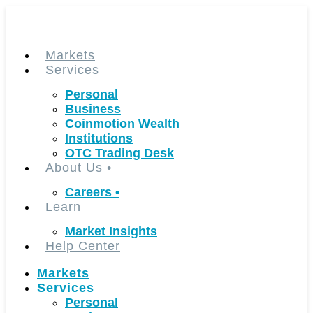
Skip
to
content
Markets
Services
Personal
Business
Coinmotion Wealth
Institutions
OTC Trading Desk
About Us
•
Careers
•
Learn
Market Insights
Help Center
Markets
Services
Personal