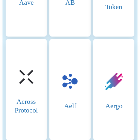
Aave
AB
maintaining a level of
Token
decentralization and security.
Core Components 1.
Validators (so-called “Cabinet
Members”): Validators on
BSC are responsible for
producing new blocks,
validating transactions, and
maintaining the network’s
security. To become a
validator, an entity must stake
a significant amount of BNB
(Binance Coin). Validators
are selected through staking
and voting by token holders.
Across
There are 21 active validators
Aelf
Aergo
Protocol
at any given time, rotating to
ensure decentralization and
security. 2. Delegators: Token
holders who do not wish to
run validator nodes can