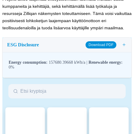
kumppaneita ja kehittäjiä, sekä kehittämällä lisää työkaluja ja
resursseja Zilliqan näkemysten toteuttamiseen. Tämä voisi vaikuttaa
positiivisesti lohkoketjun laajempaan käyttöönottoon eri
teollisuudenaloilla ja tuoda lisäarvoa käyttäjille ympäri maailmaa.
+
ESG Disclosure
Download PDF
Energy consumption:
157680.39668 kWh/a |
Renewable energy:
0%
ESG (Environmental, Social, and Governance) regulations for
crypto assets aim to address their environmental impact (e.g.,
energy-intensive mining), promote transparency, and ensure ethical
governance practices to align the crypto industry with broader
sustainability and societal goals. These regulations encourage
compliance with standards that mitigate risks and foster trust in
digital assets.