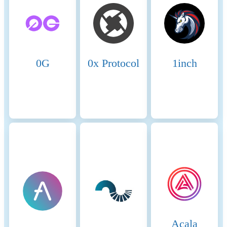
Name
Coinmotion Ltd
Relevant legal entity
2135881-0
identifier
0G
0x Protocol
1inch
Name of the crypto-asset
Zilliqa
Consensus Mechanism
Zilliqa is present on the
following networks: Binance
Smart Chain, Zilliqa. Binance
Smart Chain (BSC) uses a
hybrid consensus mechanism
called Proof of Staked
Authority (PoSA), which
combines elements of
Delegated Proof of Stake
(DPoS) and Proof of
Authority (PoA). This
method ensures fast block
Acala
times and low fees while