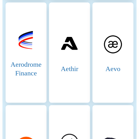
delegate their BNB tokens to
validators. This delegation
helps validators increase their
stake and improves their
chances of being selected to
produce blocks. Delegators
earn a share of the rewards
that validators receive,
incentivizing broad
participation in network
Aerodrome
Aethir
Aevo
security. 3. Candidates:
Finance
Candidates are nodes that
have staked the required
amount of BNB and are in
the pool waiting to become
validators. They are
essentially potential validators
who are not currently active
but can be elected to the
validator set through
community voting.