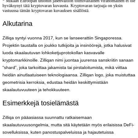
* Mikään Euroopan unionin jäsenvaltion toimivaltainen viranomainen ei ole
hyväksynyt tätä kryptovaran kuvausta. Kryptovaran tarjoaja on yksin
vastuussa tämän kryptovaran kuvauksen sisällöstä.
Alkutarina
Zilliqa syntyi vuonna 2017, kun se lanseerattiin Singaporessa.
Projektin taustalla on joukko tutkijoita ja insinöörejä, jotka halusivat
luoda skaalautuvan lohkoketjuprotokollan kasvavalle
kryptomarkkinoille. Zilliqan nimi juontaa juurensa sanskriitin sanaan
“shard”, joka tarkoittaa jakamista tai pirstaloitumista, mikä viittaa
heidän ainutlaatuiseen teknologiaansa. Zilliqan logo, joka muistuttaa
geometrisia kerroksia, edustaa heidän keskittymistään
skaalautuvuuteen ja tehokkuuteen.
Esimerkkejä tosielämästä
Zilliqa on pääasiassa suunnattu ratkaisemaan
skaalautuvuusongelmia, mutta sitä käytetään myös erilaisissa DeFi-
sovelluksissa, kuten panostuspalveluissa ja hajautetuissa