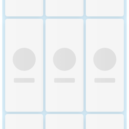
achieve high throughput and
low latency. By processing
transactions in parallel across
multiple shards, the network
can handle thousands of
transactions per second,
significantly improving
scalability compared to
traditional blockchain
systems.
Incentive Mechanisms and
Zilliqa is present on the
Applicable Fees
following networks: Binance
Smart Chain, Zilliqa. Binance
Smart Chain (BSC) uses the
Proof of Staked Authority
(PoSA) consensus mechanism
to ensure network security
and incentivize participation
from validators and
delegators. Incentive