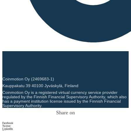
with best effort using
empirical data. In general,
participants are assumed to be
largely economically rational.
As a precautionary principle,
we make assumptions on the
conservative side when in
doubt, i.e. making higher
estimates for the adverse
impacts.
Renewable energy
0%
Coinmotion Oy (2469683-1)
consumption
Kauppakatu 39 40100 Jyväskylä, Finland
Energy intensity
0 (kWh)
Coinmotion Oy is a registered virtual currency service provider
regulated by the Finnish Financial Supervisory Authority, which also
has a payment institution license issued by the Finnish Financial
Scope 1 DLT GHG emissions
0 (tCO2e/a)
Supervisory Authority.
- Controlled
Share on
Scope 2 DLT GHG emissions
0 (tCO2e/a)
Facebook
Twitter
- Purchased
LinkedIn