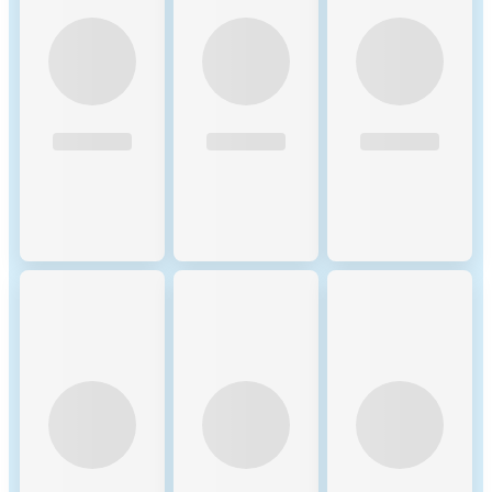
aligns with Celo’s mission to
bring blockchain technology
to underserved communities.
Applicable Fees: •
Transaction Fees: Fees are
calculated based on gas usage,
with a maximum gas limit set
per transaction. This limit
protects users from excessive
costs, while the option to pay
in multiple currencies
enhances flexibility. NEAR
Protocol employs several
economic mechanisms to
secure the network and
incentivize participation:
Incentive Mechanisms to
Secure Transactions: 1.
Staking Rewards: Validators
and delegators secure the
network by staking NEAR