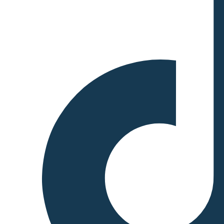
fraction of the energy
consumption of the network
is attributed to the token,
which is determined based on
the activity of the crypto-
asset within the network.
When calculating the energy
consumption, the
Functionally Fungible Group
Digital Token Identifier (FFG
DTI) is used - if available -
to determine all
implementations of the asset
in scope. The mappings are
updated regularly, based on
data of the Digital Token
Identifier Foundation. The
information regarding the
hardware used and the
number of participants in the
network is based on
assumptions that are verified