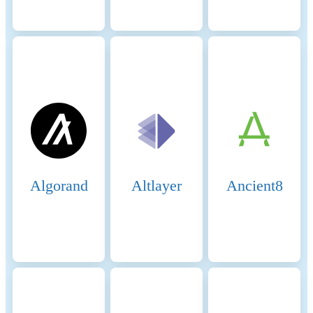
handle increasing demand
efficiently. Consensus Process
1. Validator Selection: -
Validators are selected to
propose and validate blocks
based on the amount of
NEAR tokens staked. This
selection process is designed
to ensure that only validators
with significant stakes and
community trust participate
in securing the network. 2.
Transaction Finality: - NEAR
Algorand
Altlayer
Ancient8
achieves transaction finality
through its PoS-based system,
where validators vote on
blocks. Once two-thirds of
validators approve a block, it
reaches finality under
Doomslug, meaning that no
forks can alter the confirmed
state. 3. Epochs and Rotation: