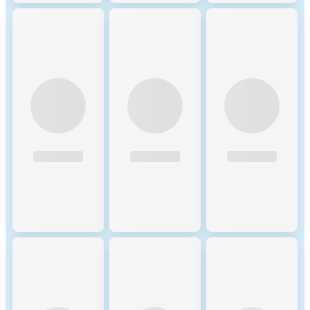
tokens, incentivizing users to
support reliable validators. 3.
Slashing and Economic
Penalties: Validators face
penalties for malicious
behavior, such as failing to
validate correctly or acting
dishonestly. The slashing
mechanism enforces security
by deducting a portion of
their staked tokens, ensuring
validators follow the
network's best interests. 4.
Epoch Rotation and Validator
Selection: Validators are
rotated regularly during
epochs to ensure fairness and
prevent centralization. Each
epoch reshuffles validators,
allowing the protocol to
balance decentralization with
performance. Fees on the