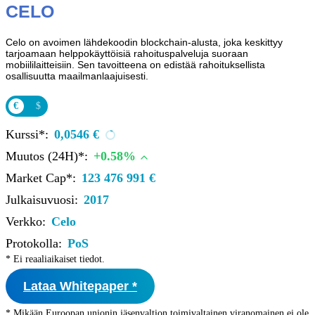
CELO
Celo on avoimen lähdekoodin blockchain-alusta, joka keskittyy
tarjoamaan helppokäyttöisiä rahoituspalveluja suoraan
mobiililaitteisiin. Sen tavoitteena on edistää rahoituksellista
osallisuutta maailmanlaajuisesti.
€
$
Kurssi*:
0,0546 €
Muutos (24H)*:
+0.58%
Market Cap*:
123 476 991 €
Julkaisuvuosi:
2017
Verkko:
Celo
Protokolla:
PoS
* Ei reaaliaikaiset tiedot.
Lataa Whitepaper *
* Mikään Euroopan unionin jäsenvaltion toimivaltainen viranomainen ei ole