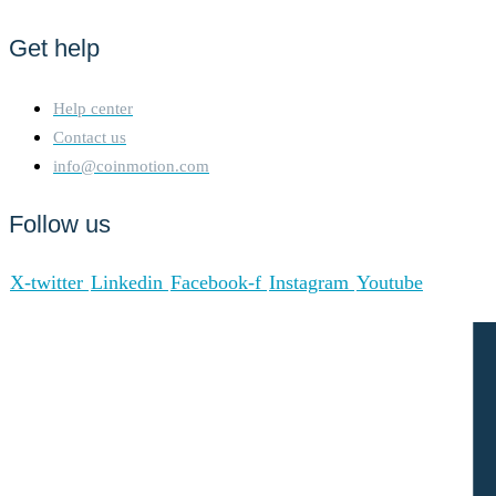
the hardware used and the
number of participants in the
Get help
network is based on
assumptions that are verified
with best effort using
Help center
empirical data. In general,
Contact us
participants are assumed to be
info@coinmotion.com
largely economically rational.
As a precautionary principle,
Follow us
we make assumptions on the
conservative side when in
doubt, i.e. making higher
X-twitter
Linkedin
Facebook-f
Instagram
Youtube
estimates for the adverse
impacts. To determine the
energy consumption of a
token, the energy
consumption of the
network(s) celo,
near_protocol is calculated
first. For the energy
consumption of the token, a