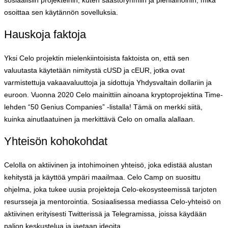
osoittaa sen käytännön sovelluksia.
Hauskoja faktoja
Yksi Celo projektin mielenkiintoisista faktoista on, että sen
valuutasta käytetään nimitystä cUSD ja cEUR, jotka ovat
varmistettuja vakaavaluuttoja ja sidottuja Yhdysvaltain dollariin ja
euroon. Vuonna 2020 Celo mainittiin ainoana kryptoprojektina Time-
lehden “50 Genius Companies” -listalla! Tämä on merkki siitä,
kuinka ainutlaatuinen ja merkittävä Celo on omalla alallaan.
Yhteisön kohokohdat
Celolla on aktiivinen ja intohimoinen yhteisö, joka edistää alustan
kehitystä ja käyttöä ympäri maailmaa. Celo Camp on suosittu
ohjelma, joka tukee uusia projekteja Celo-ekosysteemissä tarjoten
resursseja ja mentorointia. Sosiaalisessa mediassa Celo-yhteisö on
aktiivinen erityisesti Twitterissä ja Telegramissa, joissa käydään
paljon keskustelua ja jaetaan ideoita.