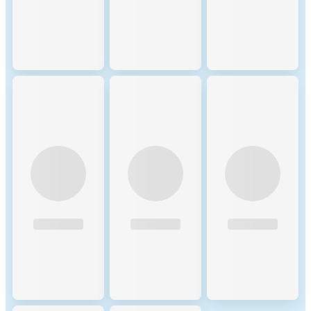
usage, ensuring the efficient
use of network resources. 3.
Redistribution and Burning:
A portion of the transaction
fees (burned NEAR tokens)
reduces the overall supply,
while the rest is distributed to
validators as compensation
for their work. The burning
mechanism helps maintain
long-term economic
sustainability and potential
value appreciation for NEAR
holders. 4. Reserve
Requirement: Users must
maintain a minimum account
balance and reserves for data
storage, encouraging efficient
use of resources and
preventing spam attacks.