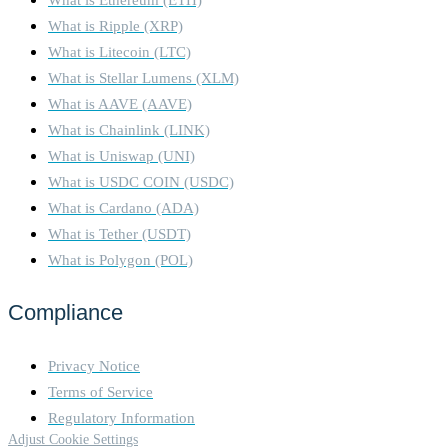
The main determinants for
What is Ripple (XRP)
estimating the hardware used
What is Litecoin (LTC)
within the network are the
What is Stellar Lumens (XLM)
requirements for operating
What is AAVE (AAVE)
the client software. The
energy consumption of the
What is Chainlink (LINK)
hardware devices was
What is Uniswap (UNI)
measured in certified test
What is USDC COIN (USDC)
laboratories. When
What is Cardano (ADA)
calculating the energy
consumption, we used - if
What is Tether (USDT)
available - the Functionally
What is Polygon (POL)
Fungible Group Digital
Token Identifier (FFG DTI)
Compliance
to determine all
implementations of the asset
of question in scope and we
Privacy Notice
update the mappings regulary,
Terms of Service
based on data of the Digital
Regulatory Information
Token Identifier Foundation.
Adjust Cookie Settings
The information regarding