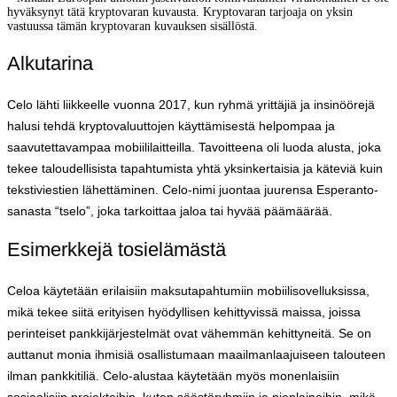
hyväksynyt tätä kryptovaran kuvausta. Kryptovaran tarjoaja on yksin
vastuussa tämän kryptovaran kuvauksen sisällöstä.
Alkutarina
Celo lähti liikkeelle vuonna 2017, kun ryhmä yrittäjiä ja insinöörejä
halusi tehdä kryptovaluuttojen käyttämisestä helpompaa ja
saavutettavampaa mobiililaitteilla. Tavoitteena oli luoda alusta, joka
tekee taloudellisista tapahtumista yhtä yksinkertaisia ja käteviä kuin
tekstiviestien lähettäminen. Celo-nimi juontaa juurensa Esperanto-
sanasta “tselo”, joka tarkoittaa jaloa tai hyvää päämäärää.
Esimerkkejä tosielämästä
Celoa käytetään erilaisiin maksutapahtumiin mobiilisovelluksissa,
mikä tekee siitä erityisen hyödyllisen kehittyvissä maissa, joissa
perinteiset pankkijärjestelmät ovat vähemmän kehittyneitä. Se on
auttanut monia ihmisiä osallistumaan maailmanlaajuiseen talouteen
ilman pankkitiliä. Celo-alustaa käytetään myös monenlaisiin
sosiaalisiin projekteihin, kuten säästöryhmiin ja pienlainoihin, mikä