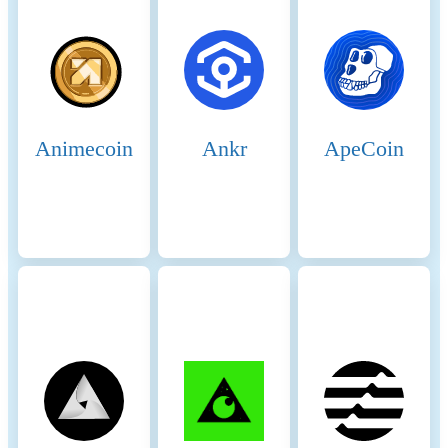
- Validators are rotated in
epochs to ensure fairness and
decentralization. Epochs are
intervals in which validators
are reshuffled, and new block
proposers are selected,
Animecoin
Ankr
ApeCoin
ensuring a balance between
performance and
decentralization.
Incentive Mechanisms and
Celo is present on the
Applicable Fees
following networks: Celo,
Near Protocol. Celo’s
incentive model rewards
validators and prioritizes
accessibility with minimal
transaction fees, especially
for cross-border payments,
supporting a flexible and
user-friendly ecosystem.
Incentive Mechanisms: 1.