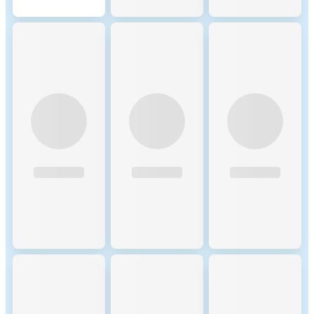
higher fees. Payment
Flexibility with Multiple
Currencies: Unlike many
blockchains, Celo allows
transaction fees to be paid in
various ERC-20 tokens,
providing flexibility for
users. This approach
improves accessibility,
especially for individuals
with limited access to
traditional banking. 3.
Minimal Fee Structure for
Accessibility: Designed for
Low-Cost Transactions:
Celo’s fee structure is
intentionally minimal,
particularly for cross-border
payments, making it ideal for
users who may not have
traditional banking options.
This focus on accessibility