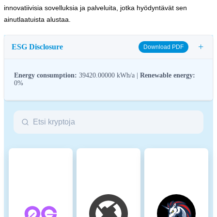
innovatiivisia sovelluksia ja palveluita, jotka hyödyntävät sen
ainutlaatuista alustaa.
+
ESG Disclosure
Download PDF
Energy consumption:
39420.00000 kWh/a |
Renewable energy:
0%
ESG (Environmental, Social, and Governance) regulations for
crypto assets aim to address their environmental impact (e.g.,
energy-intensive mining), promote transparency, and ensure ethical
governance practices to align the crypto industry with broader
sustainability and societal goals. These regulations encourage
compliance with standards that mitigate risks and foster trust in
digital assets.
Name
Coinmotion Ltd