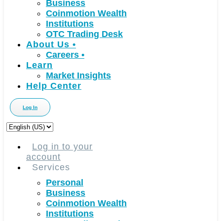
Business
Coinmotion Wealth
Institutions
OTC Trading Desk
About Us
•
Careers
•
Learn
Market Insights
Help Center
Log In
Choose
a
language
Log in to your
account
Services
Personal
Business
Coinmotion Wealth
Institutions