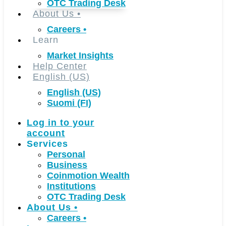
OTC Trading Desk
About Us
•
Careers
•
Learn
Market Insights
Help Center
English (US)
English (US)
Suomi (FI)
Log in to your
account
Services
Personal
Business
Coinmotion Wealth
Institutions
OTC Trading Desk
About Us
•
Careers
•