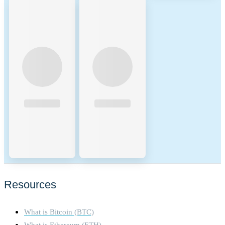
Beginning of the period
2025-07-27
End of the period
2026-07-27
Energy consumption
39420.00000 (kWh/a)
Energy consumption
The energy consumption of
resources and methodologies
this asset is aggregated across
multiple components: For the
calculation of energy
consumptions, the so called
'bottom-up' approach is being
used. The nodes are
considered to be the central
factor for the energy
consumption of the network.
These assumptions are made
on the basis of empirical
Resources
findings through the use of
public information sites,
What is Bitcoin (BTC)
open-source crawlers and
crawlers developed in-house.
What is Ethereum (ETH)