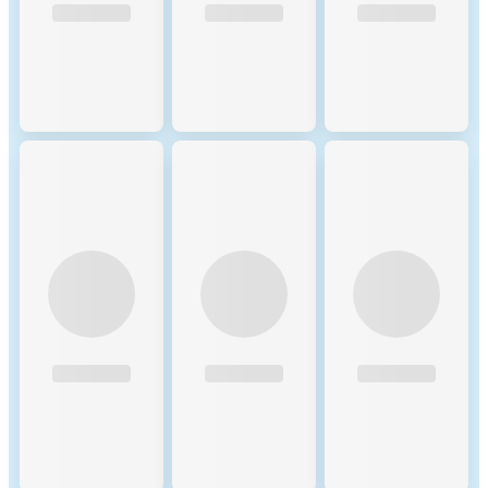
tokens. Validators earn
around 5% annual inflation,
with 90% of newly minted
tokens distributed as staking
rewards. Validators propose
blocks, validate transactions,
and receive a share of these
rewards based on their staked
tokens. Delegators earn
rewards proportional to their
delegation, encouraging
broad participation. 2.
Delegation: Token holders
can delegate their NEAR
tokens to validators to
increase the validator's stake
and improve the chances of
being selected to validate
transactions. Delegators share
in the validator's rewards
based on their delegated