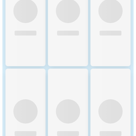
NEAR Blockchain: 1.
Transaction Fees: Users pay
fees in NEAR tokens for
transaction processing, which
are burned to reduce the total
circulating supply,
introducing a potential
deflationary effect over time.
Validators also receive a
portion of transaction fees as
additional rewards, providing
an ongoing incentive for
network maintenance. 2.
Storage Fees: NEAR Protocol
charges storage fees based on
the amount of blockchain
storage consumed by
accounts, contracts, and data.
This requires users to hold
NEAR tokens as a deposit
proportional to their storage