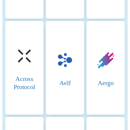
integrity of the network.
Validators are selected based
on the amount of CELO
tokens they hold and stake,
incentivizing honest
participation and network
reliability. 2. Decentralized
Governance: Community
Voting: Governance on Celo
is decentralized, allowing
CELO token holders to vote
on proposals and changes to
the network. This
Across
community-driven approach
Aelf
Aergo
Protocol
ensures that token holders
have a say in the network’s
development and strategic
direction. The NEAR
Protocol uses a unique
consensus mechanism
combining Proof of Stake
(PoS) and a novel approach