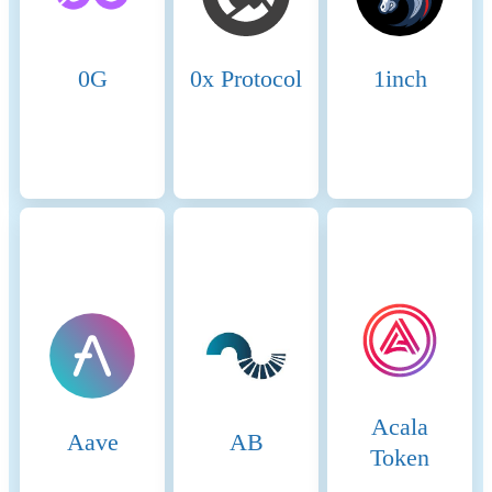
Relevant legal entity
2135881-0
identifier
0G
0x Protocol
1inch
Name of the crypto-asset
Celo
Consensus Mechanism
Celo is present on the
following networks: Celo,
Near Protocol. Celo uses a
Proof of Stake (PoS)
consensus model, which
supports a decentralized,
community-driven approach
to governance and network
security. Core Components of
Celo’s Consensus: 1. Proof of
Stake (PoS): Validator Role:
Validators are responsible for
Acala
creating new blocks,
Aave
AB
validating transactions, and
Token
maintaining the security and