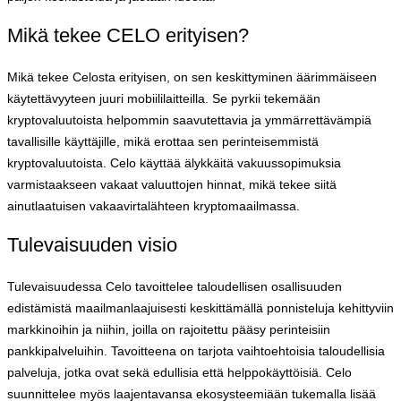
Mikä tekee CELO erityisen?
Mikä tekee Celosta erityisen, on sen keskittyminen äärimmäiseen
käytettävyyteen juuri mobiililaitteilla. Se pyrkii tekemään
kryptovaluutoista helpommin saavutettavia ja ymmärrettävämpiä
tavallisille käyttäjille, mikä erottaa sen perinteisemmistä
kryptovaluutoista. Celo käyttää älykkäitä vakuussopimuksia
varmistaakseen vakaat valuuttojen hinnat, mikä tekee siitä
ainutlaatuisen vakaavirtalähteen kryptomaailmassa.
Tulevaisuuden visio
Tulevaisuudessa Celo tavoittelee taloudellisen osallisuuden
edistämistä maailmanlaajuisesti keskittämällä ponnisteluja kehittyviin
markkinoihin ja niihin, joilla on rajoitettu pääsy perinteisiin
pankkipalveluihin. Tavoitteena on tarjota vaihtoehtoisia taloudellisia
palveluja, jotka ovat sekä edullisia että helppokäyttöisiä. Celo
suunnittelee myös laajentavansa ekosysteemiään tukemalla lisää